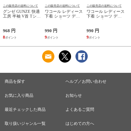
この販売店の送料について
この販売店の送料について
この販売店の送料について
グンゼ GUNZE 快適
ワコール レディース
ワコール レディース
工房 半袖 V首 Tシャ
下着 ショーツ ディ
下着 ショーツ ディ
ツ メンズ インナー
アヒップショーツ
アヒップショーツ
綿100％ Vネック 日
DearHip Shorts 綿混
DearHip Shorts 綿混
本製 抗菌防臭
スタンダード ノーマ
スタンダード ノーマ
968 円
990 円
990 円
7
ルショーツ ML
ルショーツ ML
8
9
9
6
Wacoal
Wacoal
商品を探す
ヘルプ／お問い合わせ
お気に入り商品
お知らせ
最近チェックした商品
よくあるご質問
取り扱いジャンル一覧
はじめての方へ