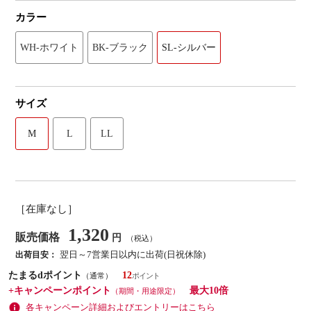
カラー
WH-ホワイト
BK-ブラック
SL-シルバー
サイズ
M
L
LL
［在庫なし］
1,320
販売価格
円
（税込）
翌日～7営業日以内に出荷(日祝休除)
出荷目安：
たまるdポイント
12
（通常）
+キャンペーンポイント
最大10倍
（期間・用途限定）
各キャンペーン詳細およびエントリーはこちら