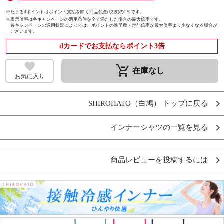
※たまるdポイントはポイント支払を除く商品代金(税抜)の1％です。
※
表示倍率は各キャンペーンの適用条件を全て満たした場合の最大倍率です。
各キャンペーンの適用状況によっては、ポイントの進呈数・付与倍率が最大倍率より少なくなる場合が
ございます。
dカードでお支払ならポイント3倍
remove_shopping_cart
在庫なし
お気に入り
SHIROHATO（白鳩） トップに戻る
インナーシャツの一覧を見る
商品レビューを投稿するには