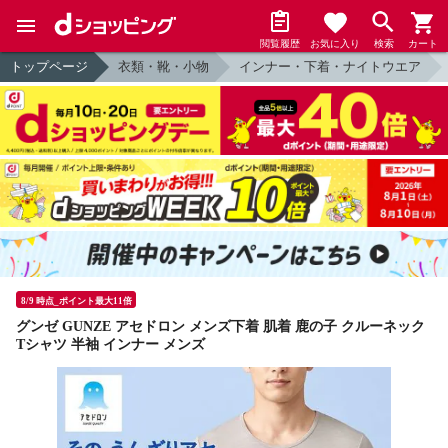
閲覧履歴
お気に入り
検索
カート
トップページ
衣類・靴・小物
インナー・下着・ナイトウエア
8/9 時点_ポイント最大11倍
グンゼ GUNZE アセドロン メンズ下着 肌着 鹿の子 クルーネック
Tシャツ 半袖 インナー メンズ