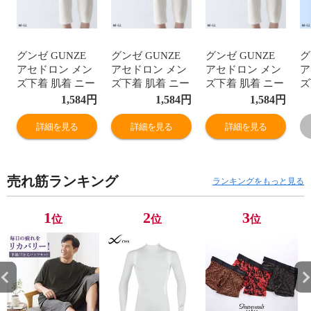
グンゼ GUNZE
グンゼ GUNZE
グンゼ GUNZE
グ
アセドロン メン
アセドロン メン
アセドロン メン
ア
ズ下着 肌着 ニー
ズ下着 肌着 ニー
ズ下着 肌着 ニー
ズ
レングス インナ
レングス インナ
レングス インナ
レ
1,584
円
1,584
円
1,584
円
ー 前あき ひざ下
ー 前あき ひざ下
ー 前あき ひざ下
ー
丈 ボトムス メン
丈 ボトムス メン
丈 ボトムス メン
丈
詳細を見る
詳細を見る
詳細を見る
ズ
ズ
ズ
ズ
売れ筋ランキング
ランキングをもっと見る
1
2
3
位
位
位