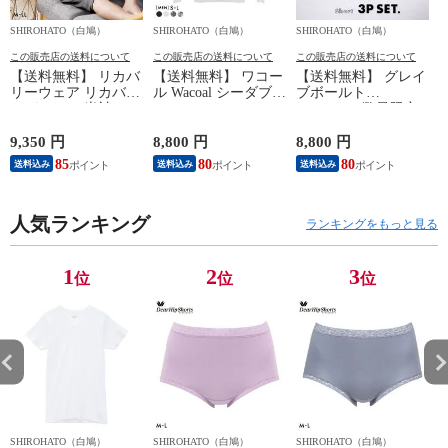
SHIROHATO（白鳩）
SHIROHATO（白鳩）
SHIROHATO（白鳩）
S
この販売店の送料について
この販売店の送料について
この販売店の送料について
【送料無料】 リカバ
【送料無料】 ワコー
【送料無料】 グレイ
リーウェア リカバリ
ル Wacoal シーダブリ
ブボールト
ーパジャマ 半袖 メ
ューエックス CW-X
Gravevault 数量限定
ンズ 上下セット ル
Mens JAO009
M L XL サイズ ボク
ームウェア パジャマ
JYURYU 柔流 ジュウ
サーパンツ おまかせ
9,350 円
8,800 円
8,800 円
9
リカバリーケア 7分
リュウ メンズ トッ
3P 福袋 ショート ロ
85
80
80
8
送料込み
送料込み
送料込み
丈パンツ 疲労回復
プ SML ハイネック
ーライズ 3枚セット
セルヴァン 一般医療
長袖 スポーツ
日本製
機器
人気ランキング
ランキングをもっと見る
1
2
3
位
位
位
SHIROHATO（白鳩）
SHIROHATO（白鳩）
SHIROHATO（白鳩）
S