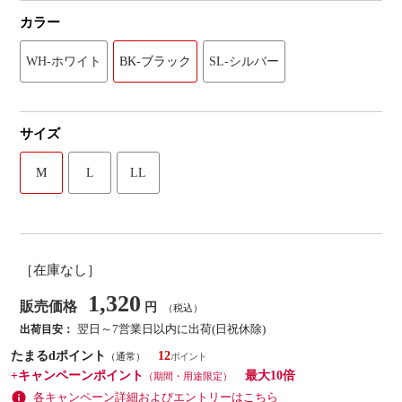
カラー
WH-ホワイト
BK-ブラック
SL-シルバー
サイズ
M
L
LL
［在庫なし］
1,320
販売価格
円
（税込）
翌日～7営業日以内に出荷(日祝休除)
出荷目安：
たまるdポイント
12
（通常）
+キャンペーンポイント
最大10倍
（期間・用途限定）
各キャンペーン詳細およびエントリーはこちら