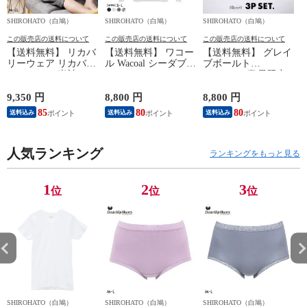
SHIROHATO（白鳩）
SHIROHATO（白鳩）
SHIROHATO（白鳩）
S
この販売店の送料について
この販売店の送料について
この販売店の送料について
【送料無料】 リカバ
【送料無料】 ワコー
【送料無料】 グレイ
リーウェア リカバリ
ル Wacoal シーダブリ
ブボールト
ーパジャマ 半袖 メ
ューエックス CW-X
Gravevault 数量限定
ンズ 上下セット ル
Mens JAO009
M L XL サイズ ボク
ームウェア パジャマ
JYURYU 柔流 ジュウ
サーパンツ おまかせ
9,350 円
8,800 円
8,800 円
9
リカバリーケア 7分
リュウ メンズ トッ
3P 福袋 ショート ロ
85
80
80
8
送料込み
送料込み
送料込み
丈パンツ 疲労回復
プ SML ハイネック
ーライズ 3枚セット
セルヴァン 一般医療
長袖 スポーツ
日本製
機器
人気ランキング
ランキングをもっと見る
1
2
3
位
位
位
SHIROHATO（白鳩）
SHIROHATO（白鳩）
SHIROHATO（白鳩）
S