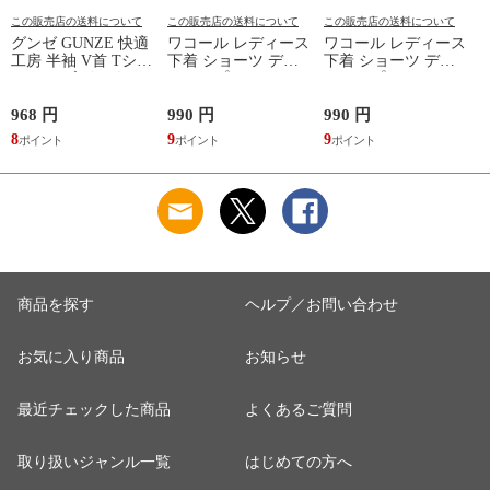
この販売店の送料について
この販売店の送料について
この販売店の送料について
グンゼ GUNZE 快適
ワコール レディース
ワコール レディース
工房 半袖 V首 Tシャ
下着 ショーツ ディ
下着 ショーツ ディ
ツ メンズ インナー
アヒップショーツ
アヒップショーツ
綿100％ Vネック 日
DearHip Shorts 綿混
DearHip Shorts 綿混
本製 抗菌防臭
スタンダード ノーマ
スタンダード ノーマ
968 円
990 円
990 円
7
ルショーツ ML
ルショーツ ML
8
9
9
6
Wacoal
Wacoal
商品を探す
ヘルプ／お問い合わせ
お気に入り商品
お知らせ
最近チェックした商品
よくあるご質問
取り扱いジャンル一覧
はじめての方へ