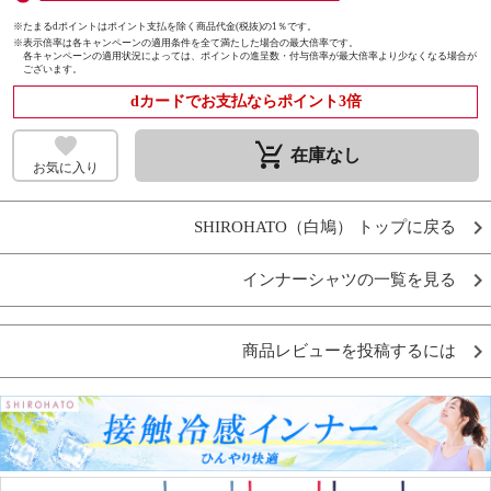
※たまるdポイントはポイント支払を除く商品代金(税抜)の1％です。
※
表示倍率は各キャンペーンの適用条件を全て満たした場合の最大倍率です。
各キャンペーンの適用状況によっては、ポイントの進呈数・付与倍率が最大倍率より少なくなる場合が
ございます。
dカードでお支払ならポイント3倍
remove_shopping_cart
在庫なし
お気に入り
SHIROHATO（白鳩） トップに戻る
インナーシャツの一覧を見る
商品レビューを投稿するには