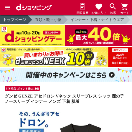
閲覧履歴
お気に入り
検索
カート
トップページ
衣類・靴・小物
インナー・下着・ナイトウエア
8/9 時点_ポイント最大11倍
グンゼ GUNZE アセドロン Vネック スリーブレス シャツ 鹿の子
ノースリーブ インナー メンズ 下着 肌着