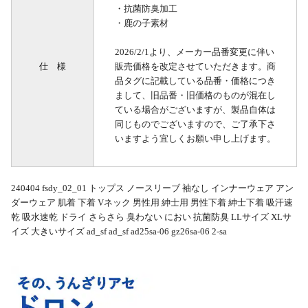
・抗菌防臭加工
・鹿の子素材
2026/2/1より、メーカー品番変更に伴い
仕 様
販売価格を改定させていただきます。商
品タグに記載している品番・価格につき
まして、旧品番・旧価格のものが混在し
ている場合がございますが、製品自体は
同じものでございますので、ご了承下さ
いますよう宜しくお願い申し上げます。
240404 fsdy_02_01 トップス ノースリーブ 袖なし インナーウェア アン
ダーウェア 肌着 下着 Vネック 男性用 紳士用 男性下着 紳士下着 吸汗速
乾 吸水速乾 ドライ さらさら 臭わない におい 抗菌防臭 LLサイズ XLサ
イズ 大きいサイズ ad_sf ad_sf ad25sa-06 gz26sa-06 2-sa