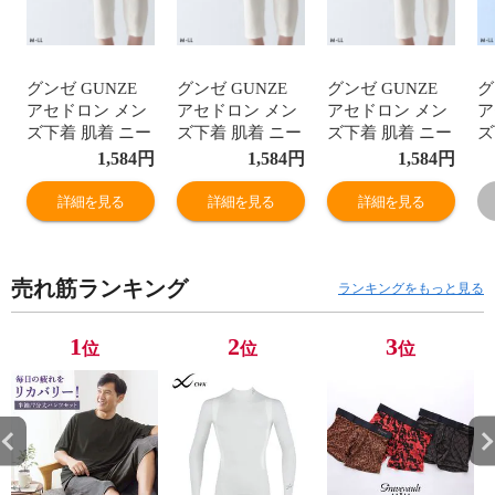
グンゼ GUNZE
グンゼ GUNZE
グンゼ GUNZE
グ
アセドロン メン
アセドロン メン
アセドロン メン
ア
ズ下着 肌着 ニー
ズ下着 肌着 ニー
ズ下着 肌着 ニー
ズ
レングス インナ
レングス インナ
レングス インナ
レ
1,584
円
1,584
円
1,584
円
ー 前あき ひざ下
ー 前あき ひざ下
ー 前あき ひざ下
ー
丈 ボトムス メン
丈 ボトムス メン
丈 ボトムス メン
丈
詳細を見る
詳細を見る
詳細を見る
ズ
ズ
ズ
ズ
売れ筋ランキング
ランキングをもっと見る
1
2
3
位
位
位