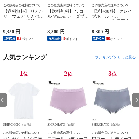
この販売店の送料について
この販売店の送料について
この販売店の送料について
【送料無料】 リカバ
【送料無料】 ワコー
【送料無料】 グレイ
リーウェア リカバリ
ル Wacoal シーダブリ
ブボールト
ーパジャマ 半袖 メ
ューエックス CW-X
Gravevault 数量限定
ンズ 上下セット ル
Mens JAO009
M L XL サイズ ボク
ームウェア パジャマ
JYURYU 柔流 ジュウ
サーパンツ おまかせ
9,350 円
8,800 円
8,800 円
9
リカバリーケア 7分
リュウ メンズ トッ
3P 福袋 ショート ロ
85
80
80
8
送料込み
送料込み
送料込み
丈パンツ 疲労回復
プ SML ハイネック
ーライズ 3枚セット
セルヴァン 一般医療
長袖 スポーツ
日本製
機器
人気ランキング
ランキングをもっと見る
1
2
3
位
位
位
SHIROHATO（白鳩）
SHIROHATO（白鳩）
SHIROHATO（白鳩）
S
この販売店の送料について
この販売店の送料について
この販売店の送料について
グンゼ GUNZE 快適
ワコール レディース
ワコール レディース