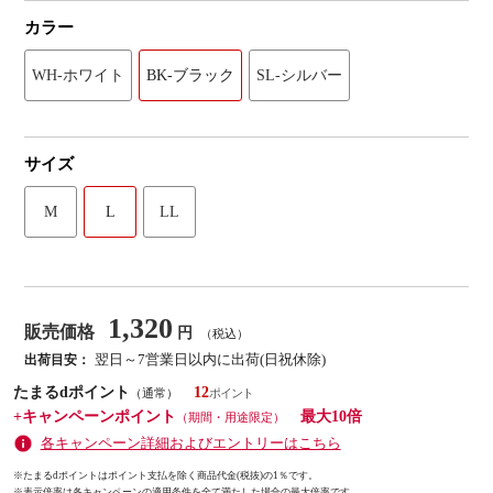
カラー
WH-ホワイト
BK-ブラック
SL-シルバー
サイズ
M
L
LL
1,320
販売価格
円
（税込）
翌日～7営業日以内に出荷(日祝休除)
出荷目安：
たまるdポイント
12
（通常）
+キャンペーンポイント
最大10倍
（期間・用途限定）
各キャンペーン詳細およびエントリーはこちら
※たまるdポイントはポイント支払を除く商品代金(税抜)の1％です。
※
表示倍率は各キャンペーンの適用条件を全て満たした場合の最大倍率です。