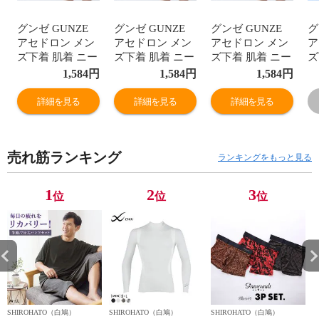
グンゼ GUNZE
グンゼ GUNZE
グンゼ GUNZE
グ
アセドロン メン
アセドロン メン
アセドロン メン
ア
ズ下着 肌着 ニー
ズ下着 肌着 ニー
ズ下着 肌着 ニー
ズ
レングス インナ
レングス インナ
レングス インナ
レ
1,584
円
1,584
円
1,584
円
ー 前あき ひざ下
ー 前あき ひざ下
ー 前あき ひざ下
ー
丈 ボトムス メン
丈 ボトムス メン
丈 ボトムス メン
丈
詳細を見る
詳細を見る
詳細を見る
ズ
ズ
ズ
ズ
売れ筋ランキング
ランキングをもっと見る
1
2
3
位
位
位
SHIROHATO（白鳩）
SHIROHATO（白鳩）
SHIROHATO（白鳩）
S