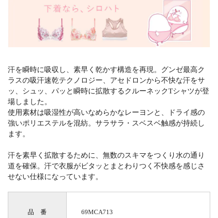
汗を瞬時に吸収し、素早く乾かす構造を再現。グンゼ最高ク
ラスの吸汗速乾テクノロジー、アセドロンから不快な汗をサ
ッ、シュッ、パッと瞬時に拡散するクルーネックTシャツが登
場しました。
使用素材は吸湿性が高いなめらかなレーヨンと、ドライ感の
強いポリエステルを混紡。サラサラ・スベスベ触感が持続し
ます。
汗を素早く拡散するために、無数のスキマをつくり水の通り
道を確保。汗で衣服がビタッとまとわりつく不快感を感じさ
せない仕様になっています。
品 番
69MCA713