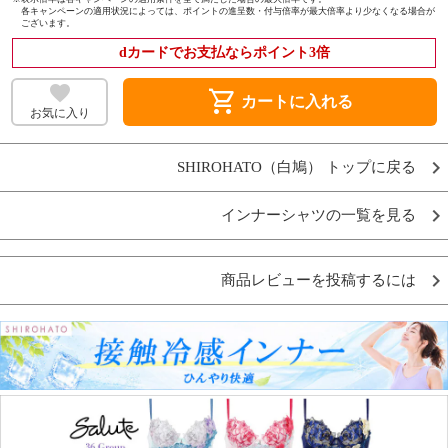
各キャンペーンの適用状況によっては、ポイントの進呈数・付与倍率が最大倍率より少なくなる場合が
ございます。
dカードでお支払ならポイント3倍
shopping_cart
カートに入れる
お気に入り
SHIROHATO（白鳩） トップに戻る
インナーシャツの一覧を見る
商品レビューを投稿するには