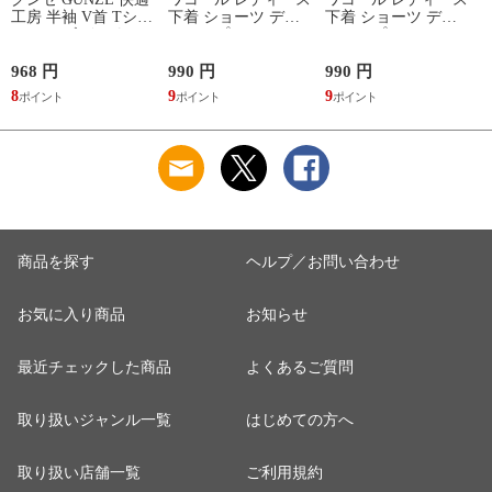
工房 半袖 V首 Tシャ
下着 ショーツ ディ
下着 ショーツ ディ
ツ メンズ インナー
アヒップショーツ
アヒップショーツ
綿100％ Vネック 日
DearHip Shorts 綿混
DearHip Shorts 綿混
本製 抗菌防臭
スタンダード ノーマ
スタンダード ノーマ
968 円
990 円
990 円
7
ルショーツ ML
ルショーツ ML
8
9
9
6
Wacoal
Wacoal
商品を探す
ヘルプ／お問い合わせ
お気に入り商品
お知らせ
最近チェックした商品
よくあるご質問
取り扱いジャンル一覧
はじめての方へ
取り扱い店舗一覧
ご利用規約