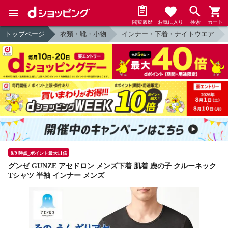
閲覧履歴
お気に入り
検索
カート
トップページ
衣類・靴・小物
インナー・下着・ナイトウエア
8/9 時点_ポイント最大11倍
グンゼ GUNZE アセドロン メンズ下着 肌着 鹿の子 クルーネック
Tシャツ 半袖 インナー メンズ