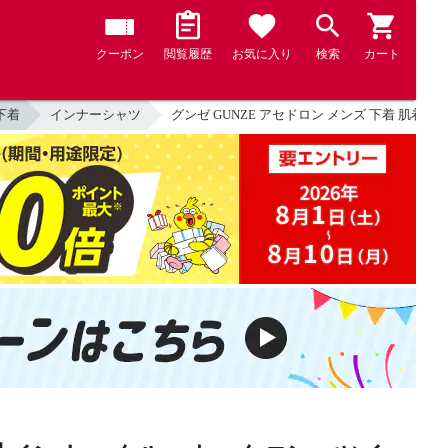
クーポン
閲覧履歴
お気に入り
検索
カート
下着
インナーシャツ
グンゼ GUNZE アセドロン メンズ 下着 肌着