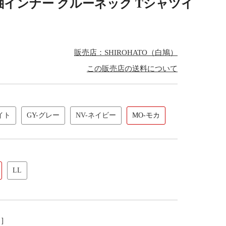
半袖インナー クルーネック Tシャツイ
販売店：SHIROHATO（白鳩）
この販売店の送料について
イト
GY-グレー
NV-ネイビー
MO-モカ
LL
し］