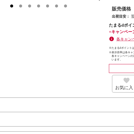
販売価格
出荷目安：
たまるdポイ
+キャンペー
各キャン
※たまるdポイントは
※
表示倍率は各キャ
各キャンペーンの
います。
お気に入