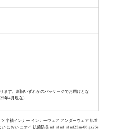
％
ります。新旧いずれかのパッケージでお届けとな
25年4月現在）
袖シャツ 半袖インナー インナーウェア アンダーウェア 肌着
オイ 抗菌防臭 ad_sf ad_sf ad25sa-06 gz26s