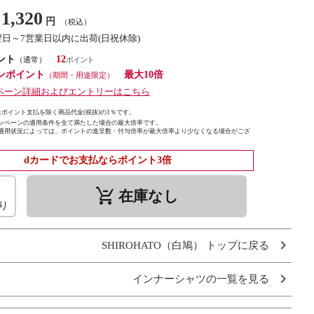
1,320
円
（税込）
翌日～7営業日以内に出荷(日祝休除)
ント
12
（通常）
ンポイント
最大10倍
（期間・用途限定）
ペーン詳細およびエントリーはこちら
ポイント支払を除く商品代金(税抜)の1％です。
ンペーンの適用条件を全て満たした場合の最大倍率です。
適用状況によっては、ポイントの進呈数・付与倍率が最大倍率より少なくなる場合がござ
dカードでお支払ならポイント3倍
remove_shopping_cart
在庫なし
り
SHIROHATO（白鳩） トップに戻る
インナーシャツの一覧を見る