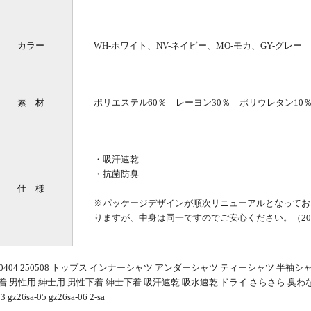
カラー
WH-ホワイト、NV-ネイビー、MO-モカ、GY-グレー
素 材
ポリエステル60％ レーヨン30％ ポリウレタン10
・吸汗速乾
・抗菌防臭
仕 様
※パッケージデザインが順次リニューアルとなってお
りますが、中身は同一ですのでご安心ください。（20
40404 250508 トップス インナーシャツ アンダーシャツ ティーシャツ 半
着 男性用 紳士用 男性下着 紳士下着 吸汗速乾 吸水速乾 ドライ さらさら 臭わない におい ニ
03 gz26sa-05 gz26sa-06 2-sa