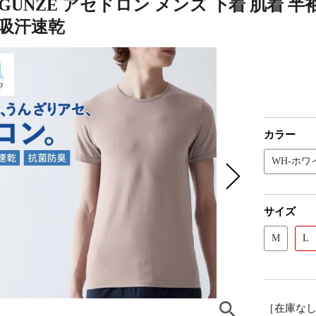
GUNZE アセドロン メンズ 下着 肌着 
 吸汗速乾
カラー
WH-ホワ
サイズ
M
L
［在庫な