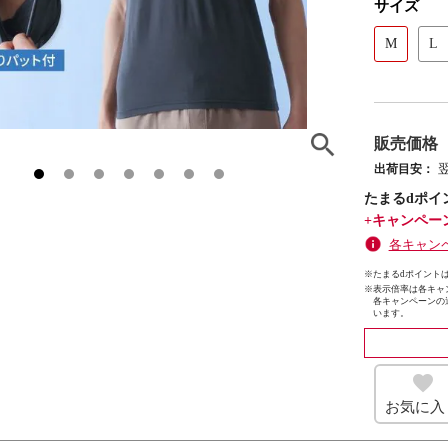
サイズ
M
L
販売価格
出荷目安：
たまるdポイ
+キャンペー
各キャン
※たまるdポイントは
※
表示倍率は各キャ
各キャンペーンの
います。
お気に入