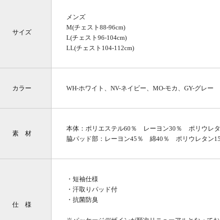
メンズ
M(チェスト88-96cm)
サイズ
L(チェスト96-104cm)
LL(チェスト104-112cm)
カラー
WH-ホワイト、NV-ネイビー、MO-モカ、GY-グレー
本体：ポリエステル60％ レーヨン30％ ポリウレタ
素 材
脇パッド部：レーヨン45％ 綿40％ ポリウレタン1
・短袖仕様
・汗取りパッド付
・抗菌防臭
仕 様