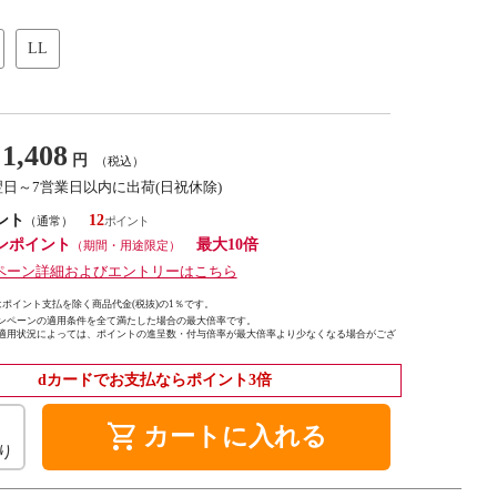
LL
1,408
円
（税込）
翌日～7営業日以内に出荷(日祝休除)
ント
12
（通常）
ンポイント
最大10倍
（期間・用途限定）
ペーン詳細およびエントリーはこちら
ポイント支払を除く商品代金(税抜)の1％です。
ンペーンの適用条件を全て満たした場合の最大倍率です。
適用状況によっては、ポイントの進呈数・付与倍率が最大倍率より少なくなる場合がござ
dカードでお支払ならポイント3倍
shopping_cart
カートに入れる
り