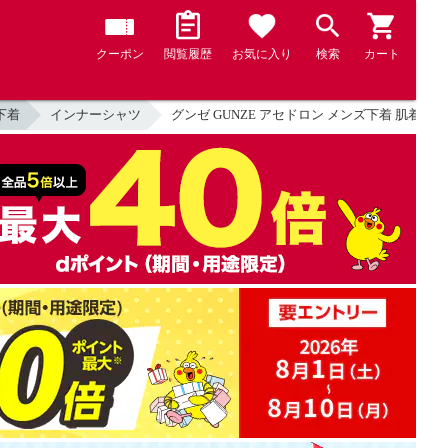
クーポン
閲覧履歴
お気に入り
検索
カート
下着
インナーシャツ
グンゼ GUNZE アセドロン メンズ下着 肌着 汗