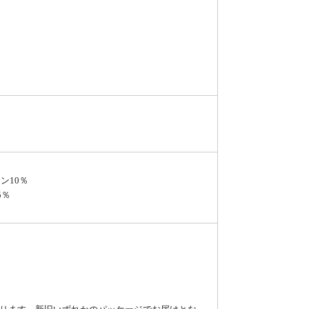
ン10％
5％