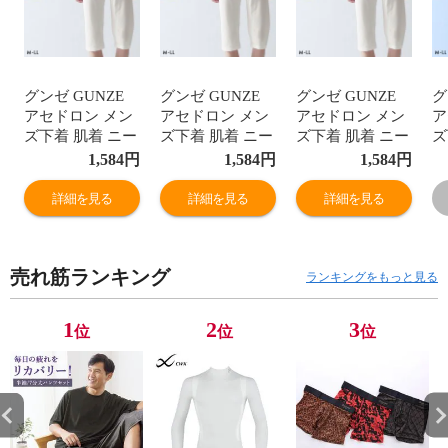
グンゼ GUNZE
グンゼ GUNZE
グンゼ GUNZE
グ
アセドロン メン
アセドロン メン
アセドロン メン
ア
ズ下着 肌着 ニー
ズ下着 肌着 ニー
ズ下着 肌着 ニー
ズ
レングス インナ
レングス インナ
レングス インナ
レ
1,584
円
1,584
円
1,584
円
ー 前あき ひざ下
ー 前あき ひざ下
ー 前あき ひざ下
ー
丈 ボトムス メン
丈 ボトムス メン
丈 ボトムス メン
丈
詳細を見る
詳細を見る
詳細を見る
ズ
ズ
ズ
ズ
売れ筋ランキング
ランキングをもっと見る
1
2
3
位
位
位