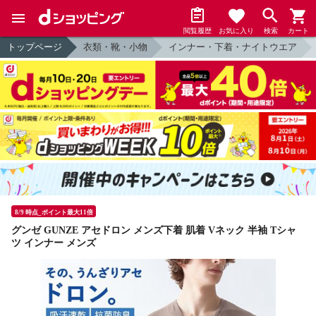
閲覧履歴
お気に入り
検索
カート
トップページ
衣類・靴・小物
インナー・下着・ナイトウエア
8/9 時点_ポイント最大11倍
グンゼ GUNZE アセドロン メンズ下着 肌着 Vネック 半袖 Tシャ
ツ インナー メンズ