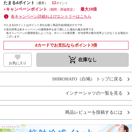
たまるdポイント
12
（通常）
+キャンペーンポイント
最大10倍
（期間・用途限定）
各キャンペーン詳細およびエントリーはこちら
※たまるdポイントはポイント支払を除く商品代金(税抜)の1％です。
※
表示倍率は各キャンペーンの適用条件を全て満たした場合の最大倍率です。
各キャンペーンの適用状況によっては、ポイントの進呈数・付与倍率が最大倍率より少なくなる場合が
ございます。
dカードでお支払ならポイント3倍
remove_shopping_cart
在庫なし
お気に入り
SHIROHATO（白鳩） トップに戻る
インナーシャツの一覧を見る
商品レビューを投稿するには