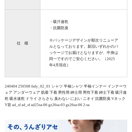
・吸汗速乾
・抗菌防臭
※パッケージデザインが順次リニューア
仕 様
ルとなっております。新旧いずれかのパ
ッケージでお届けとなりますが、中身は
同一ですのでご安心ください。（2025
年4月現在）
240404 250508 fsdy_02_01 シャツ 半袖シャツ 半袖インナー インナーウ
ェア アンダーウェア 肌着 下着 男性用 紳士用 男性下着 紳士下着 吸汗速
乾 吸水速乾 ドライ さらさら 臭わない におい ニオイ 抗菌防臭 Vネック
V首 ad_sf ad_sf ad25sa-06 gz26sa-03 gz26sa-06 2-sa