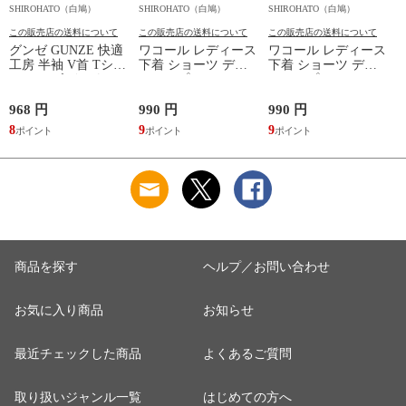
SHIROHATO（白鳩）
SHIROHATO（白鳩）
SHIROHATO（白鳩）
S
この販売店の送料について
この販売店の送料について
この販売店の送料について
グンゼ GUNZE 快適
ワコール レディース
ワコール レディース
工房 半袖 V首 Tシャ
下着 ショーツ ディ
下着 ショーツ ディ
ツ メンズ インナー
アヒップショーツ
アヒップショーツ
綿100％ Vネック 日
DearHip Shorts 綿混
DearHip Shorts 綿混
本製 抗菌防臭
スタンダード ノーマ
スタンダード ノーマ
968 円
990 円
990 円
7
ルショーツ ML
ルショーツ ML
8
9
9
6
Wacoal
Wacoal
商品を探す
ヘルプ／お問い合わせ
お気に入り商品
お知らせ
最近チェックした商品
よくあるご質問
取り扱いジャンル一覧
はじめての方へ