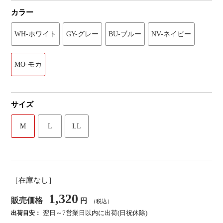
カラー
WH-ホワイト
GY-グレー
BU-ブルー
NV-ネイビー
MO-モカ
サイズ
M
L
LL
［在庫なし］
1,320
販売価格
円
（税込）
翌日～7営業日以内に出荷(日祝休除)
出荷目安：