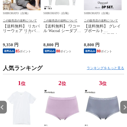
SHIROHATO（白鳩）
SHIROHATO（白鳩）
SHIROHATO（白鳩）
S
この販売店の送料について
この販売店の送料について
この販売店の送料について
【送料無料】 リカバ
【送料無料】 ワコー
【送料無料】 グレイ
リーウェア リカバリ
ル Wacoal シーダブリ
ブボールト
ーパジャマ 半袖 メ
ューエックス CW-X
Gravevault 数量限定
ンズ 上下セット ル
Mens JAO009
M L XL サイズ ボク
ームウェア パジャマ
JYURYU 柔流 ジュウ
サーパンツ おまかせ
9,350 円
8,800 円
8,800 円
9
リカバリーケア 7分
リュウ メンズ トッ
3P 福袋 ショート ロ
85
80
80
8
送料込み
送料込み
送料込み
丈パンツ 疲労回復
プ SML ハイネック
ーライズ 3枚セット
セルヴァン 一般医療
長袖 スポーツ
日本製
機器
人気ランキング
ランキングをもっと見る
1
2
3
位
位
位