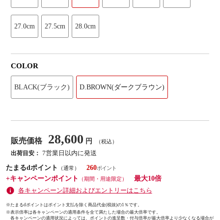
27.0cm
27.5cm
28.0cm
COLOR
BLACK(ブラック)
D.BROWN(ダークブラウン)
28,600
販売価格
円
（税込）
7営業日以内に発送
出荷目安：
たまるdポイント
260
（通常）
+キャンペーンポイント
最大10倍
（期間・用途限定）
各キャンペーン詳細およびエントリーはこちら
※たまるdポイントはポイント支払を除く商品代金(税抜)の1％です。
※
表示倍率は各キャンペーンの適用条件を全て満たした場合の最大倍率です。
各キャンペーンの適用状況によっては、ポイントの進呈数・付与倍率が最大倍率より少なくなる場合が