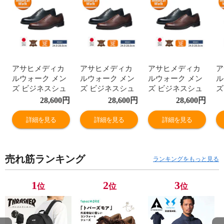
アサヒメディカ
アサヒメディカ
アサヒメディカ
ア
ルウォーク メン
ルウォーク メン
ルウォーク メン
ル
ズ ビジネスシュ
ズ ビジネスシュ
ズ ビジネスシュ
ズ
ーズ 本革 3e ス
ーズ 本革 3e ス
ーズ 本革 3e ス
ー
28,600
円
28,600
円
28,600
円
トレートチップ
トレートチップ
トレートチップ
ト
革靴 通勤 紳士靴
革靴 通勤 紳士靴
革靴 通勤 紳士靴
革
詳細を見る
詳細を見る
詳細を見る
レースアップ 日
レースアップ 日
レースアップ 日
レ
本製 黒 ブラウン
本製 黒 ブラウン
本製 黒 ブラウン
本
M033
M033
M033
M
売れ筋ランキング
ランキングをもっと見る
1
2
3
位
位
位