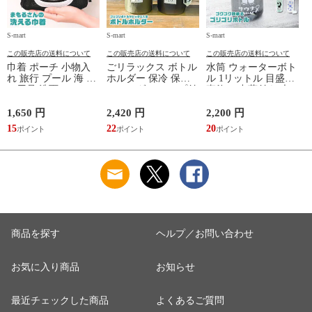
S-mart
S-mart
S-mart
S-
この販売店の送料について
この販売店の送料について
この販売店の送料について
巾着 ポーチ 小物入
ごリラックス ボトル
水筒 ウォーターボト
れ 旅行 プール 海 バ
ホルダー 保冷 保温
ル 1リットル 目盛り
ス用品 洗面セット
ショルダー ループ付
直飲み 中蓋付き 大
洗える ゴリラ 銭湯
き 軽量グッズ 水分
容量 かわいい 軽い
サウナ ごリラックス
補給 マイボトル サ
マイボトル 動物 ア
1,650 円
2,420 円
2,200 円
1
まもるさんの洗える
ウナ 温泉 水筒 カバ
ニマル ゴリラ ごリ
15
22
20
9
巾着 ブラック 黒
ー トトノイモード
ラックス ゴリゴリボ
ォ
ゴリゴリ GORELAX
トル
商品を探す
ヘルプ／お問い合わせ
お気に入り商品
お知らせ
最近チェックした商品
よくあるご質問