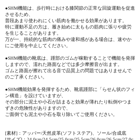
●SHM機能は、歩行時における膝関節の正常な回旋運動を促進
させるため、
普段あまり使われにくい筋肉を働かせる効果があります。
特に運動不足の方は、履き始めに太ももの筋肉に張りや疲労
を生じることがあります。
万が一、持続的な筋肉の痛みや違和感がある場合は、速やか
にご使用を中止してください。
●SHM機能の靴底は、踵部のゴムが稼動することで機能を発揮
しますので、濡れた路面などでは多少摩擦音が出ます。
ゴムと路面が擦れて出る音で品質上の問題ではありませんで
のご了承ください。
●SHM機能効果を発揮するため、靴底踵部に「らせん状のフィ
ン構造」を設けていますが、
その部分に泥土や小石が詰まると効果が薄れたり転倒やつま
ずきの危険性がありますので、
ご面倒でも泥土や小石を取り除いてご使用ください。
[素材]：アッパー/天然皮革(ソフトステア)、ソール/合成底
[サイズ]：24.0cm/24.5cm/25.0cm/25.5cm/26.0cm/26.5cm/27.0c