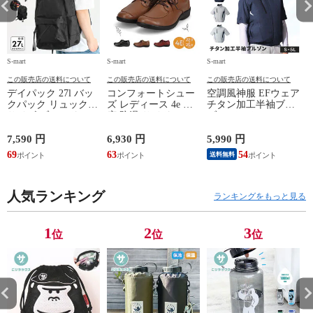
S-mart
S-mart
S-mart
S-
この販売店の送料について
この販売店の送料について
この販売店の送料について
デイパック 27l バッ
コンフォートシュー
空調風神服 EFウェア
クパック リュック
ズ レディース 4e 幅
チタン加工半袖ブル
サイズ ブランド ロ
広 防滑 サイドファ
ゾン ベスト ファン
ゴ プリント かばん
スナー ウォーキング
対応 半袖 ブルゾン
鞄 機内持ち込み 夏
シューズ 黒 トパー
ジャケット 遮熱 作
ド
7,590 円
6,930 円
5,990 円
5
スラッシャー
ズ モア 靴 カジュア
業服 作業着 上着 ア
69
63
54
4
送料無料
THRASHER r1929
ルシューズ 外反母趾
タックベース KF100
1
歩きやすい シニア
ミセス ファッション
人気ランキング
50代 60代 母の日 ギ
ランキングをもっと見る
フト プレゼント グ
レー ベージュ
TOPAZ 1410
1
2
3
位
位
位