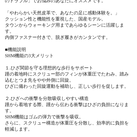
のトラブル」でお悩みのあなたにオススメです。
「やわらかい天然皮革で、あなたの足に感動体験を。」
クッション性と機能性を重視した、国産モデル。
タウンからウォーキング用まであらゆるシーンに活躍しま
す。
内側ファスナー付きで、脱ぎ履きがカンタンです。
■機能説明
SHM機能の3大メリット
１.ひざ関節を守る理想的な歩行をサポート
踵の着地時にスクリュー部のフィンが体重圧でたわみ、踏み
込むとつま先をやや外側に回旋。
ひざに備わった回旋運動を補助し、正しい歩行を促します。
２.ひざへの衝撃を分散吸収しやすい構造
踵から着地する際、踵から伝わる衝撃はひざの負担になりま
す。
SHM機能はゴムの弾力で衝撃を吸収。
さらに、スクリュー構造が体重圧を分散し、効率的に負担を
軽減します。