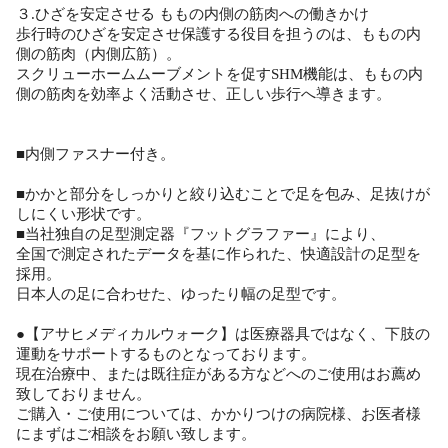
３.ひざを安定させる ももの内側の筋肉への働きかけ
歩行時のひざを安定させ保護する役目を担うのは、ももの内
側の筋肉（内側広筋）。
スクリューホームムーブメントを促すSHM機能は、ももの内
側の筋肉を効率よく活動させ、正しい歩行へ導きます。
■内側ファスナー付き。
■かかと部分をしっかりと絞り込むことで足を包み、足抜けが
しにくい形状です。
■当社独自の足型測定器『フットグラファー』により、
全国で測定されたデータを基に作られた、快適設計の足型を
採用。
日本人の足に合わせた、ゆったり幅の足型です。
●【アサヒメディカルウォーク】は医療器具ではなく、下肢の
運動をサポートするものとなっております。
現在治療中、または既往症がある方などへのご使用はお薦め
致しておりません。
ご購入・ご使用については、かかりつけの病院様、お医者様
にまずはご相談をお願い致します。