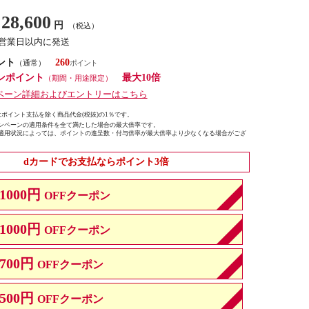
28,600
円
（税込）
7営業日以内に発送
ント
260
（通常）
ンポイント
最大10倍
（期間・用途限定）
ペーン詳細およびエントリーはこちら
ポイント支払を除く商品代金(税抜)の1％です。
ンペーンの適用条件を全て満たした場合の最大倍率です。
適用状況によっては、ポイントの進呈数・付与倍率が最大倍率より少なくなる場合がござ
dカードでお支払ならポイント3倍
1000円
OFFクーポン
1000円
OFFクーポン
700円
OFFクーポン
500円
OFFクーポン