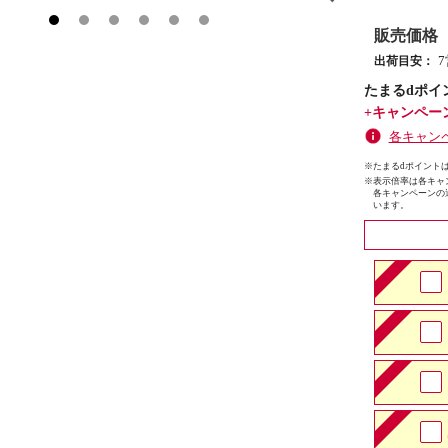
販売価格
出荷目安：
たまるdポイ
+キャンペー
各キャン
※たまるdポイントは
※
表示倍率は各キャ
各キャンペーンの
います。