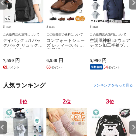
S-mart
S-mart
S-mart
S-
この販売店の送料について
この販売店の送料について
この販売店の送料について
デイパック 27l バッ
コンフォートシュー
空調風神服 EFウェア
クパック リュック
ズ レディース 4e 幅
チタン加工半袖ブル
サイズ ブランド ロ
広 防滑 サイドファ
ゾン ベスト ファン
ゴ プリント かばん
スナー ウォーキング
対応 半袖 ブルゾン
鞄 機内持ち込み 夏
シューズ 黒 トパー
ジャケット 遮熱 作
ド
7,590 円
6,930 円
5,990 円
5
スラッシャー
ズ モア 靴 カジュア
業服 作業着 上着 ア
69
63
54
4
送料無料
THRASHER r1929
ルシューズ 外反母趾
タックベース KF100
1
歩きやすい シニア
ミセス ファッション
人気ランキング
50代 60代 母の日 ギ
ランキングをもっと見る
フト プレゼント グ
レー ベージュ
TOPAZ 1410
1
2
3
位
位
位