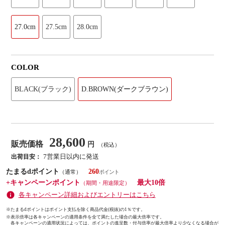
27.0cm
27.5cm
28.0cm
COLOR
BLACK(ブラック)
D.BROWN(ダークブラウン)
28,600
販売価格
円
（税込）
7営業日以内に発送
出荷目安：
たまるdポイント
260
（通常）
+キャンペーンポイント
最大10倍
（期間・用途限定）
各キャンペーン詳細およびエントリーはこちら
※たまるdポイントはポイント支払を除く商品代金(税抜)の1％です。
※
表示倍率は各キャンペーンの適用条件を全て満たした場合の最大倍率です。
各キャンペーンの適用状況によっては、ポイントの進呈数・付与倍率が最大倍率より少なくなる場合が