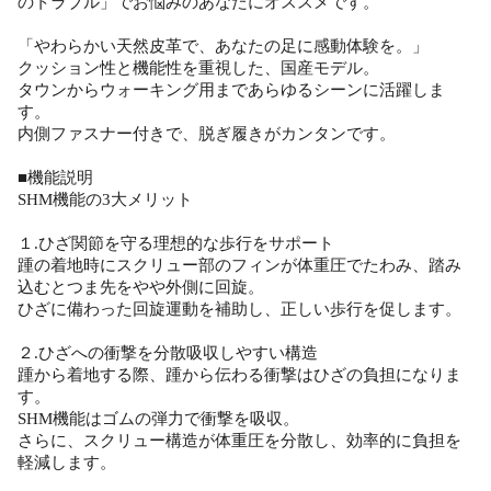
のトラブル」でお悩みのあなたにオススメです。
「やわらかい天然皮革で、あなたの足に感動体験を。」
クッション性と機能性を重視した、国産モデル。
タウンからウォーキング用まであらゆるシーンに活躍しま
す。
内側ファスナー付きで、脱ぎ履きがカンタンです。
■機能説明
SHM機能の3大メリット
１.ひざ関節を守る理想的な歩行をサポート
踵の着地時にスクリュー部のフィンが体重圧でたわみ、踏み
込むとつま先をやや外側に回旋。
ひざに備わった回旋運動を補助し、正しい歩行を促します。
２.ひざへの衝撃を分散吸収しやすい構造
踵から着地する際、踵から伝わる衝撃はひざの負担になりま
す。
SHM機能はゴムの弾力で衝撃を吸収。
さらに、スクリュー構造が体重圧を分散し、効率的に負担を
軽減します。