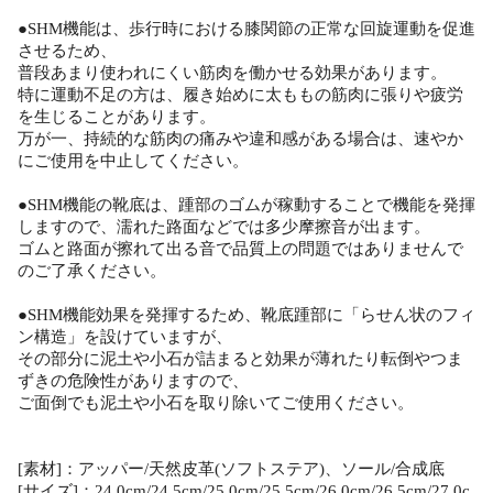
●SHM機能は、歩行時における膝関節の正常な回旋運動を促進
させるため、
普段あまり使われにくい筋肉を働かせる効果があります。
特に運動不足の方は、履き始めに太ももの筋肉に張りや疲労
を生じることがあります。
万が一、持続的な筋肉の痛みや違和感がある場合は、速やか
にご使用を中止してください。
●SHM機能の靴底は、踵部のゴムが稼動することで機能を発揮
しますので、濡れた路面などでは多少摩擦音が出ます。
ゴムと路面が擦れて出る音で品質上の問題ではありませんで
のご了承ください。
●SHM機能効果を発揮するため、靴底踵部に「らせん状のフィ
ン構造」を設けていますが、
その部分に泥土や小石が詰まると効果が薄れたり転倒やつま
ずきの危険性がありますので、
ご面倒でも泥土や小石を取り除いてご使用ください。
[素材]：アッパー/天然皮革(ソフトステア)、ソール/合成底
[サイズ]：24.0cm/24.5cm/25.0cm/25.5cm/26.0cm/26.5cm/27.0c