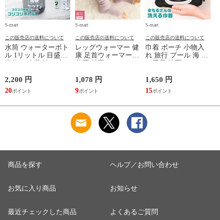
S-mart
S-mart
S-mart
S-
この販売店の送料について
この販売店の送料について
この販売店の送料について
水筒 ウォーターボト
レッグウォーマー 健
巾着 ポーチ 小物入
ル 1リットル 目盛り
康 足首ウォーマー
れ 旅行 プール 海 バ
直飲み 中蓋付き 大
着圧 就寝 おしゃれ
ス用品 洗面セット
容量 かわいい 軽い
冷え靴下 ソックス
洗える ゴリラ 銭湯
マイボトル 動物 ア
ふんわり 足湯のよう
サウナ ごリラックス
2,200 円
1,078 円
1,650 円
2
ニマル ゴリラ ごリ
なぽかぽかナイトウ
まもるさんの洗える
20
9
15
2
ラックス ゴリゴリボ
ォーマー inf-26
巾着 ブラック 黒
トル
商品を探す
ヘルプ／お問い合わせ
お気に入り商品
お知らせ
最近チェックした商品
よくあるご質問