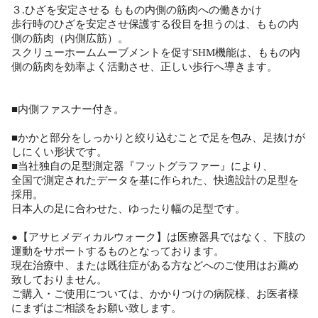
３.ひざを安定させる ももの内側の筋肉への働きかけ
歩行時のひざを安定させ保護する役目を担うのは、ももの内
側の筋肉（内側広筋）。
スクリューホームムーブメントを促すSHM機能は、ももの内
側の筋肉を効率よく活動させ、正しい歩行へ導きます。
■内側ファスナー付き。
■かかと部分をしっかりと絞り込むことで足を包み、足抜けが
しにくい形状です。
■当社独自の足型測定器『フットグラファー』により、
全国で測定されたデータを基に作られた、快適設計の足型を
採用。
日本人の足に合わせた、ゆったり幅の足型です。
●【アサヒメディカルウォーク】は医療器具ではなく、下肢の
運動をサポートするものとなっております。
現在治療中、または既往症がある方などへのご使用はお薦め
致しておりません。
ご購入・ご使用については、かかりつけの病院様、お医者様
にまずはご相談をお願い致します。