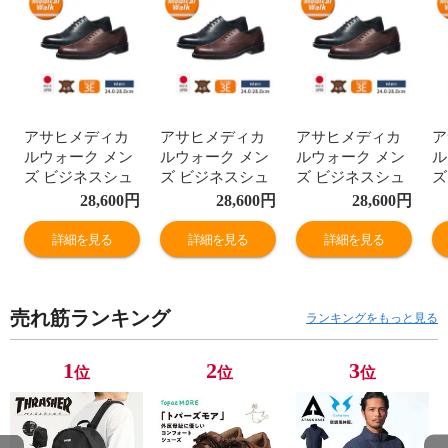
アサヒメディカ
アサヒメディカ
アサヒメディカ
ア
ルウォーク メン
ルウォーク メン
ルウォーク メン
ル
ズ ビジネスシュ
ズ ビジネスシュ
ズ ビジネスシュ
ズ
ーズ 本革 3e ス
ーズ 本革 3e ス
ーズ 本革 3e ス
ー
28,600
円
28,600
円
28,600
円
トレートチップ
トレートチップ
トレートチップ
ト
革靴 通勤 紳士靴
革靴 通勤 紳士靴
革靴 通勤 紳士靴
革
詳細を見る
詳細を見る
詳細を見る
レースアップ 日
レースアップ 日
レースアップ 日
レ
本製 黒 ブラウン
本製 黒 ブラウン
本製 黒 ブラウン
本
M033
M033
M033
M
売れ筋ランキング
ランキングをもっと見る
1
2
3
位
位
位