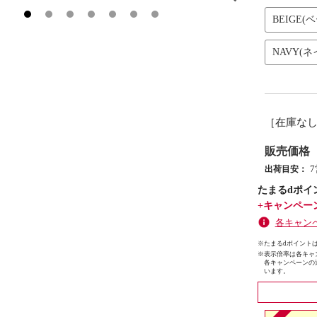
BEIGE(
NAVY(ネ
［在庫な
販売価格
出荷目安：
たまるdポイ
+キャンペー
各キャン
※たまるdポイントは
※
表示倍率は各キャ
各キャンペーンの
います。