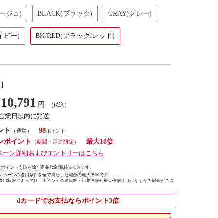
ベージュ)
BLACK(ブラック)
GRAY(グレー)
イビー)
BK/RED(ブラック/レッド)
し］
10,791
円
（税込）
7営業日以内に発送
ント
98
（通常）
ンポイント
最大10倍
（期間・用途限定）
ペーン詳細およびエントリーはこちら
ポイント支払を除く商品代金(税抜)の1％です。
ンペーンの適用条件を全て満たした場合の最大倍率です。
適用状況によっては、ポイントの進呈数・付与倍率が最大倍率より少なくなる場合がござ
dカードでお支払ならポイント3倍