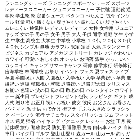
ランニングシューズ ランニング スポーツシューズ スポーツ
レディーススニーカー ジュニアスニーカー 子供靴 運動靴 通
学靴 学生靴 靴 定番シューズ ペタンコ ぺたんこ 防滑 インソ
ール 軽量 軽い 痛くない 履きやすい 疲れにくい 歩きやすい
ムレにくい 通気性 レディス レディース 女性 女性用 ジュニア
キッズ 女の子 男の子 女子 男子 大人 子供 通学 通勤 学生 小学
生 中学生 高校生 大学生 中学校 小学校 １０代 ２０代 ３０代
４０代 シンプル 無地 カラフル 限定 定番 人気 スタンダード
ビジネス カジュアル アメカジ ストリート カレッジ かわいい
カワイイ 可愛い おしゃれ オシャレ お洒落 派手 かっこいい
カッコイイ キャンプ サマーキャンプ 研修 修学旅行 研修旅行
臨海学校 林間学校 お祭り イベント フェス 夏フェス ライブ
卒園 卒園祝い 入園 入園祝い 入学祝い 入学 卒業祝い 卒業 進
級祝い 進級 就職祝い 就職 退職祝い 退職 記念日 クリスマス
お揃い 色違い 父の日 母の日 敬老の日 バレンタイン ホワイト
デー 誕生日 プレゼント プレゼント包装 ラッピング ギフト 成
人式 贈り物 お正月 祝い お祝い 彼女 彼氏 お父さん お母さん
パパ ママ 孫 子供 おでかけ 街ブラ 手ぶら大きめ クラッシッ
ク ベーシック 流行 ナチュラル スタイリッシュ ジム フィット
ネス 遠足 帰省 ハイキング ピクニック レジャー お盆 正月 長
期休暇 旅行 避難 防災 防災用 避難用 災害 自転車 バイク 自転
車用 バイク用 ゴルフ 登山 山登り 森ガール 山ガール 釣りガ