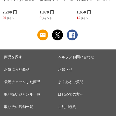
直飲み 中蓋付き 大
着圧 就寝 おしゃれ
ス用品 洗面セット
容量 かわいい 軽い
冷え靴下 ソックス
洗える ゴリラ 銭湯
マイボトル 動物 ア
ふんわり 足湯のよう
サウナ ごリラックス
2,200 円
1,078 円
1,650 円
2
ニマル ゴリラ ごリ
なぽかぽかナイトウ
まもるさんの洗える
20
9
15
2
ラックス ゴリゴリボ
ォーマー inf-26
巾着 ブラック 黒
トル
商品を探す
ヘルプ／お問い合わせ
お気に入り商品
お知らせ
最近チェックした商品
よくあるご質問
取り扱いジャンル一覧
はじめての方へ
取り扱い店舗一覧
ご利用規約