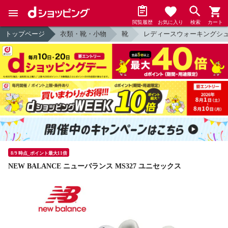
閲覧履歴
お気に入り
検索
カート
トップページ
衣類・靴・小物
靴
レディースウォーキングシ
8/9 時点_ポイント最大11倍
NEW BALANCE ニューバランス MS327 ユニセックス