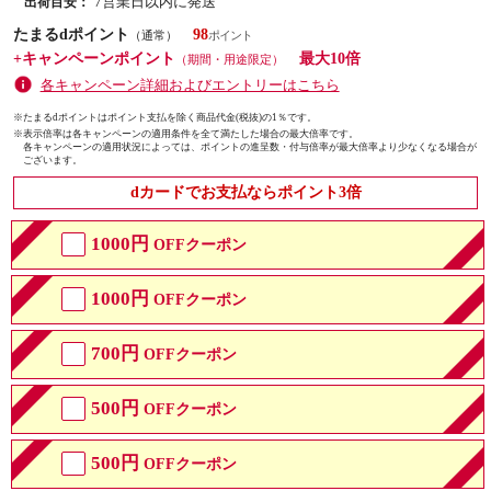
7営業日以内に発送
出荷目安：
たまるdポイント
98
（通常）
+キャンペーンポイント
最大10倍
（期間・用途限定）
各キャンペーン詳細およびエントリーはこちら
※たまるdポイントはポイント支払を除く商品代金(税抜)の1％です。
※
表示倍率は各キャンペーンの適用条件を全て満たした場合の最大倍率です。
各キャンペーンの適用状況によっては、ポイントの進呈数・付与倍率が最大倍率より少なくなる場合が
ございます。
dカードでお支払ならポイント3倍
1000円
OFFクーポン
1000円
OFFクーポン
700円
OFFクーポン
500円
OFFクーポン
500円
OFFクーポン