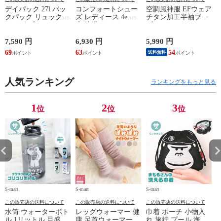
デイパック 27l バッ
コンフォートシュー
空調風神服 EFウェア
クパック リュック
ズ レディース 4e 幅
チタン加工半袖ブル
サイズ ブランド ロ
広 防滑 サイドファ
ゾン ベスト ファン
ゴ プリント かばん
スナー ウォーキング
対応 半袖 ブルゾン
鞄 機内持ち込み 夏
シューズ 黒 トパー
ジャケット 遮熱 作
ド
7,590 円
6,930 円
5,990 円
5
スラッシャー
ズ モア 靴 カジュア
業服 作業着 上着 ア
69
63
54
4
送料無料
THRASHER r1929
ルシューズ 外反母趾
タックベース KF100
1
歩きやすい シニア
ミセス ファッション
人気ランキング
50代 60代 母の日 ギ
ランキングをもっと見る
フト プレゼント グ
レー ベージュ
TOPAZ 1410
1
2
3
位
位
位
S-mart
S-mart
S-mart
S-
この販売店の送料について
この販売店の送料について
この販売店の送料について
水筒 ウォーターボト
レッグウォーマー 健
巾着 ポーチ 小物入
ル 1リットル 目盛り
康 足首ウォーマー
れ 旅行 プール 海 バ