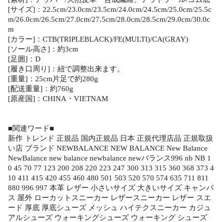
[サイズ]：22.5cm/23.0cm/23.5cm/24.0cm/24.5cm/25.0cm/25.5c
m/26.0cm/26.5cm/27.0cm/27.5cm/28.0cm/28.5cm/29.0cm/30.0c
m
[カラー]：CTB(TRIPLEBLACK)/FE(MULTI)/CA(GRAY)
[ソール高さ]：約3cm
[足囲]：D
[履き口周り]：紐で調整出来ます。
[重量]：25cm片足で約280g
[配送重量]：約760g
[原産国]：CHINA・VIETNAM
■関連ワード■
新作 トレンド 正規品 国内正規品 日本 正規代理店品 正規取扱
い店 ブランド NEWBALANCE NEW BALANCE New Balance
NewBalance new balance newbalance newバランス996 nb NB 1
0 45 70 77 123 200 208 220 223 247 300 313 315 360 368 373 4
10 411 415 420 455 460 480 501 503 520 570 574 635 711 811
880 996 997 本革 レザー 小さいサイズ 大きいサイズ キャンバ
ス 屋外 ローカットスニーカー レザースニーカー レザー スエ
ード 厚底 厚底シューズ メッシュ ハイテクスニーカー カジュ
アルシューズ ウォーキングシューズ ウォーキング シューズ