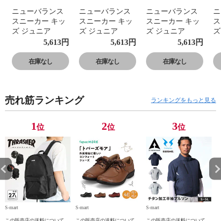
ニューバランス
ニューバランス
ニューバランス
ニ
スニーカー キッ
スニーカー キッ
スニーカー キッ
ス
ズ ジュニア
ズ ジュニア
ズ ジュニア
ズ
GE650 運動靴 子
GE650 運動靴 子
GE650 運動靴 子
G
5,613
円
5,613
円
5,613
円
供靴 フレッシュ
供靴 フレッシュ
供靴 フレッシュ
供
フォーム ローカ
フォーム ローカ
フォーム ローカ
フ
在庫なし
在庫なし
在庫なし
ット Fresh Foam
ット Fresh Foam
ット Fresh Foam
ッ
650 v1 Lace
650 v1 Lace
650 v1 Lace
65
売れ筋ランキング
ランキングをもっと見る
1
2
3
位
位
位
S-mart
S-mart
S-mart
S-
この販売店の送料について
この販売店の送料について
この販売店の送料について