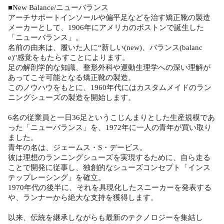
■New Balance/ニューバランス
アーチサポートインソールや偏平足などを治す矯正靴の製造
メーカーとして、1906年にアメリカのボストンで誕生した
「ニューバランス」。
名前の由来は、履いた人に“新しい(new)、バランス(balanc
e)"感覚をもたらすことによります。
足の解剖学的な知識、整形外科や運動生理学への深い理解が
あってこそ可能となる矯正靴の製造。
このノウハウをもとに、1960年代にはカスタムメイドのラン
ニングシューズの製造を開始します。
6名の従業員と一日36足というこじんまりとした生産規模であ
った「ニューバランス」を、1972年に一人の青年が買い取り
ました。
青年の名は、ジェームス・S・デービス。
彼は理想のランニングシューズを実現するために、自ら走る
ことで開発に従事し、独創的なシューズコンセプト「インス
テップレーシング」を確立。
1970年代の後半に、それを具現化したスニーカーを発表する
や、ランナーから絶大な支持を獲得します。
以来、伝統を継承しながらも最新のテクノロジーを集結し