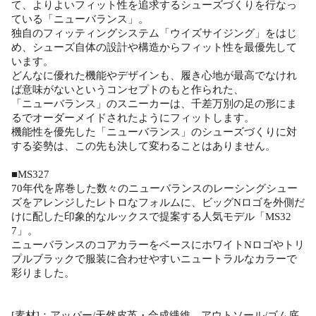
て、よりよいフィット性を追求するシューズづくりを行なっ
ている「ニューバランス」。
独自のフィッティングシステム「ウイズサイジング」をはじ
め、シューズ自体の設計や構造からフィット性を最優先して
います。
どんなに優れた機能やデザインも、履き心地が最高でなけれ
ば意味がないというコンセプトのもと作られた、
「ニューバランス」のスニーカーは、千差万別の足の形にま
るでオーダーメイドされたようにフィットします。
機能性を優先した「ニューバランス」のシューズづくりに対
する姿勢は、この先も決して変わることはありません。
■MS327
70年代を席巻した数々のニューバランスのレーシングシュー
ズをアレンジしたレトロなフォルムに、ビッグNロゴを外側だ
けに配した印象的なルックスで提案する人気モデル「MS32
7」。
ニューバランスのコアカラーをベースにホワイトNロゴやトリ
プルブラックで服装に合わせやすいニュートラルなカラーで
彩りました。
[素材]：アッパー/天然皮革・合成繊維、アウトソール/ゴム底