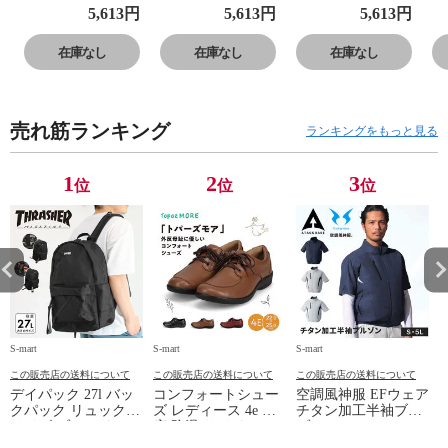
GE650 運動靴 子
GE650 運動靴 子
GE650 運動靴 子
G
5,613
円
5,613
円
5,613
円
供靴 フレッシュ
供靴 フレッシュ
供靴 フレッシュ
供
フォーム ローカ
フォーム ローカ
フォーム ローカ
フ
在庫なし
在庫なし
在庫なし
ット Fresh Foam
ット Fresh Foam
ット Fresh Foam
ッ
650 v1 Lace
650 v1 Lace
650 v1 Lace
65
売れ筋ランキング
ランキングをもっと見る
1
2
3
位
位
位
S-mart
S-mart
S-mart
S-
この販売店の送料について
この販売店の送料について
この販売店の送料について
デイパック 27l バッ
コンフォートシュー
空調風神服 EFウェア
クパック リュック
ズ レディース 4e 幅
チタン加工半袖ブル
サイズ ブランド ロ
広 防滑 サイドファ
ゾン ベスト ファン
ゴ プリント かばん
スナー ウォーキング
対応 半袖 ブルゾン