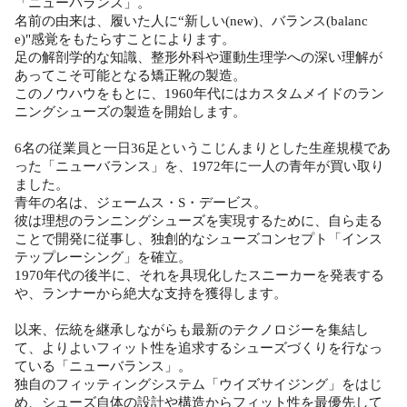
「ニューバランス」。
名前の由来は、履いた人に“新しい(new)、バランス(balanc
e)"感覚をもたらすことによります。
足の解剖学的な知識、整形外科や運動生理学への深い理解が
あってこそ可能となる矯正靴の製造。
このノウハウをもとに、1960年代にはカスタムメイドのラン
ニングシューズの製造を開始します。
6名の従業員と一日36足というこじんまりとした生産規模であ
った「ニューバランス」を、1972年に一人の青年が買い取り
ました。
青年の名は、ジェームス・S・デービス。
彼は理想のランニングシューズを実現するために、自ら走る
ことで開発に従事し、独創的なシューズコンセプト「インス
テップレーシング」を確立。
1970年代の後半に、それを具現化したスニーカーを発表する
や、ランナーから絶大な支持を獲得します。
以来、伝統を継承しながらも最新のテクノロジーを集結し
て、よりよいフィット性を追求するシューズづくりを行なっ
ている「ニューバランス」。
独自のフィッティングシステム「ウイズサイジング」をはじ
め、シューズ自体の設計や構造からフィット性を最優先して