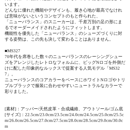
います。
どんなに優れた機能やデザインも、履き心地が最高でなけれ
ば意味がないというコンセプトのもと作られた、
「ニューバランス」のスニーカーは、千差万別の足の形にま
るでオーダーメイドされたようにフィットします。
機能性を優先した「ニューバランス」のシューズづくりに対
する姿勢は、この先も決して変わることはありません。
■MS327
70年代を席巻した数々のニューバランスのレーシングシュー
ズをアレンジしたレトロなフォルムに、ビッグNロゴを外側だ
けに配した印象的なルックスで提案する人気モデル「MS32
7」。
ニューバランスのコアカラーをベースにホワイトNロゴやトリ
プルブラックで服装に合わせやすいニュートラルなカラーで
彩りました。
[素材]：アッパー/天然皮革・合成繊維、アウトソール/ゴム底
[サイズ]：22.5cm/23.0cm/23.5cm/24.0cm/24.5cm/25.0cm/25.5c
m/26.0cm/26.5cm/27.0cm/27.5cm/28.0cm/28.5cm/29.0cm/30.0c
m