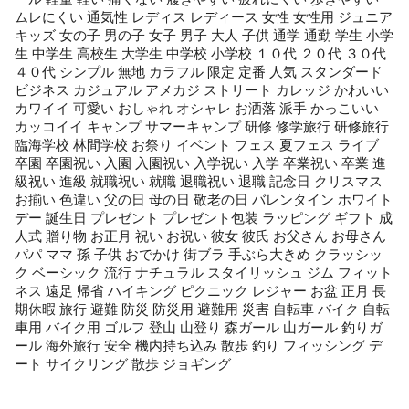
ムレにくい 通気性 レディス レディース 女性 女性用 ジュニア
キッズ 女の子 男の子 女子 男子 大人 子供 通学 通勤 学生 小学
生 中学生 高校生 大学生 中学校 小学校 １０代 ２０代 ３０代
４０代 シンプル 無地 カラフル 限定 定番 人気 スタンダード
ビジネス カジュアル アメカジ ストリート カレッジ かわいい
カワイイ 可愛い おしゃれ オシャレ お洒落 派手 かっこいい
カッコイイ キャンプ サマーキャンプ 研修 修学旅行 研修旅行
臨海学校 林間学校 お祭り イベント フェス 夏フェス ライブ
卒園 卒園祝い 入園 入園祝い 入学祝い 入学 卒業祝い 卒業 進
級祝い 進級 就職祝い 就職 退職祝い 退職 記念日 クリスマス
お揃い 色違い 父の日 母の日 敬老の日 バレンタイン ホワイト
デー 誕生日 プレゼント プレゼント包装 ラッピング ギフト 成
人式 贈り物 お正月 祝い お祝い 彼女 彼氏 お父さん お母さん
パパ ママ 孫 子供 おでかけ 街ブラ 手ぶら大きめ クラッシッ
ク ベーシック 流行 ナチュラル スタイリッシュ ジム フィット
ネス 遠足 帰省 ハイキング ピクニック レジャー お盆 正月 長
期休暇 旅行 避難 防災 防災用 避難用 災害 自転車 バイク 自転
車用 バイク用 ゴルフ 登山 山登り 森ガール 山ガール 釣りガ
ール 海外旅行 安全 機内持ち込み 散歩 釣り フィッシング デ
ート サイクリング 散歩 ジョギング