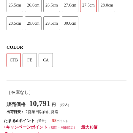
25.5cm
26.0cm
26.5cm
27.0cm
27.5cm
28.0cm
28.5cm
29.0cm
29.5cm
30.0cm
COLOR
CTB
FE
CA
［在庫なし］
10,791
販売価格
円
（税込）
7営業日以内に発送
出荷目安：
たまるdポイント
98
（通常）
+キャンペーンポイント
最大10倍
（期間・用途限定）