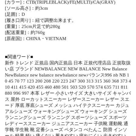
[カラー]：CTB(TRIPLEBLACK)/FE(MULTI)/CA(GRAY)
[ソール高さ]：約3cm
[足囲]：D
[履き口周り]：紐で調整出来ます。
[重量]：25cm片足で約280g
[配送重量]：約760g
[原産国]：CHINA・VIETNAM
■関連ワード■
新作 トレンド 正規品 国内正規品 日本 正規代理店品 正規取扱
い店 ブランド NEWBALANCE NEW BALANCE New Balance
NewBalance new balance newbalance newバランス996 nb NB 1
0 45 70 77 123 200 208 220 223 247 300 313 315 360 368 373 4
10 411 415 420 455 460 480 501 503 520 570 574 635 711 811
880 996 997 本革 レザー 小さいサイズ 大きいサイズ キャンバ
ス 屋外 ローカットスニーカー レザースニーカー レザー スエ
ード 厚底 厚底シューズ メッシュ ハイテクスニーカー カジュ
アルシューズ ウォーキングシューズ ウォーキング シューズ
ランニングシューズ ランニング スポーツシューズ スポーツ
レディーススニーカー ジュニアスニーカー 子供靴 運動靴 通
学靴 学生靴 靴 定番シューズ ペタンコ ぺたんこ 防滑 インソ
ール 軽量 軽い 痛くない 履きやすい 疲れにくい 歩きやすい