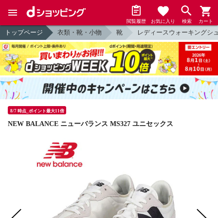
閲覧履歴
お気に入り
検索
カート
トップページ
衣類・靴・小物
靴
レディースウォーキングシ
8/7 時点_ポイント最大11倍
NEW BALANCE ニューバランス MS327 ユニセックス