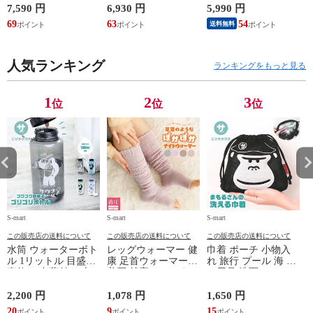
鞄 機内持ち込み 夏
シューズ 黒 トパー
ジャケット 遮熱 作
ド
7,590 円
6,930 円
5,990 円
5
スラッシャー
ズ モア 靴 カジュア
業服 作業着 上着 ア
69
63
54
4
送料無料
THRASHER r1929
ルシューズ 外反母趾
タックベース KF100
1
歩きやすい シニア
ミセス ファッション
人気ランキング
50代 60代 母の日 ギ
ランキングをもっと見る
フト プレゼント グ
レー ベージュ
TOPAZ 1410
1
2
3
位
位
位
S-mart
S-mart
S-mart
S-
この販売店の送料について
この販売店の送料について
この販売店の送料について
水筒 ウォーターボト
レッグウォーマー 健
巾着 ポーチ 小物入
ル 1リットル 目盛り
康 足首ウォーマー
れ 旅行 プール 海 バ
直飲み 中蓋付き 大
着圧 就寝 おしゃれ
ス用品 洗面セット
容量 かわいい 軽い
冷え靴下 ソックス
洗える ゴリラ 銭湯
マイボトル 動物 ア
ふんわり 足湯のよう
サウナ ごリラックス
2,200 円
1,078 円
1,650 円
2
ニマル ゴリラ ごリ
なぽかぽかナイトウ
まもるさんの洗える
20
9
15
2