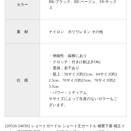
BK-ブラック、BE-ベージュ、SX-サック
カラー
ス
素 材
ナイロン ポリウレタン その他
・伸縮性：縦横にあり
・クロッチ：付き(1枚ばきOK)
・透感：若干あり
・股上：58サイズ約22cm、64サイズ約2
仕 様
2.5cm、70サイズ約23cm、76サイズ約2
3.5cm
・パワー：ミディアム
※サイズによって生産のないカラーもご
ざいます。
220526 240502 ショートガードル ショート丈ガードル 補整下着 補正イ