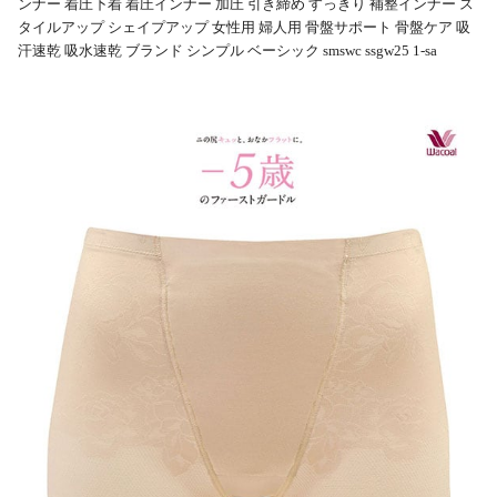
ンナー 着圧下着 着圧インナー 加圧 引き締め すっきり 補整インナー ス
タイルアップ シェイプアップ 女性用 婦人用 骨盤サポート 骨盤ケア 吸
汗速乾 吸水速乾 ブランド シンプル ベーシック smswc ssgw25 1-sa