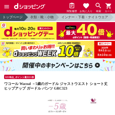
閲覧履歴
お気に入り
検索
カート
トップページ
衣類・靴・小物
インナー・下着・ナイトウエア
8/8 時点_ポイント最大11倍
ワコール Wacoal －5歳のガードル ジャストウエスト ショート丈
ヒップアップ ガードル パンツ GRC323