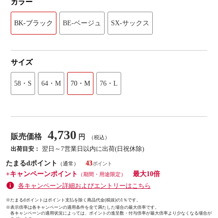
カラー
BK-ブラック
BE-ベージュ
SX-サックス
サイズ
58・S
64・M
70・M
76・L
4,730
販売価格
円
（税込）
翌日～7営業日以内に出荷(日祝休除)
出荷目安：
たまるdポイント
43
（通常）
+キャンペーンポイント
最大10倍
（期間・用途限定）
各キャンペーン詳細およびエントリーはこちら
※たまるdポイントはポイント支払を除く商品代金(税抜)の1％です。
※
表示倍率は各キャンペーンの適用条件を全て満たした場合の最大倍率です。
各キャンペーンの適用状況によっては、ポイントの進呈数・付与倍率が最大倍率より少なくなる場合が