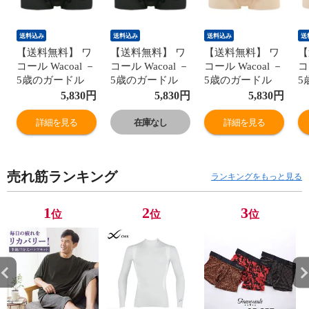
送料込み
送料込み
送料込み
送
【送料無料】 ワ
【送料無料】 ワ
【送料無料】 ワ
【
コール Wacoal －
コール Wacoal －
コール Wacoal －
コ
5歳のガードル
5歳のガードル
5歳のガードル
5
ジャストウエス
ジャストウエス
ジャストウエス
ジ
5,830
円
5,830
円
5,830
円
ト ショート丈 ヒ
ト ショート丈 ヒ
ト ショート丈 ヒ
ト
ップアップ ガー
ップアップ ガー
ップアップ ガー
ッ
詳細を見る
在庫なし
詳細を見る
ドル パンツ 大き
ドル パンツ 大き
ドル パンツ 大き
ド
いサイズ
いサイズ
いサイズ
い
GRC323
GRC323
GRC323
G
売れ筋ランキング
ランキングをもっと見る
1
2
3
位
位
位