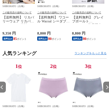
SHIROHATO（白鳩）
SHIROHATO（白鳩）
SHIROHATO（白鳩）
S
この販売店の送料について
この販売店の送料について
この販売店の送料について
【送料無料】 リカバ
【送料無料】 ワコー
【送料無料】 グレイ
リーウェア リカバリ
ル Wacoal シーダブリ
ブボールト
ーパジャマ 半袖 メ
ューエックス CW-X
Gravevault 数量限定
ンズ 上下セット ル
Mens JAO009
M L XL サイズ ボク
ームウェア パジャマ
JYURYU 柔流 ジュウ
サーパンツ おまかせ
9,350 円
8,800 円
8,800 円
9
リカバリーケア 7分
リュウ メンズ トッ
3P 福袋 ショート ロ
85
80
80
8
送料込み
送料込み
送料込み
丈パンツ 疲労回復
プ SML ハイネック
ーライズ 3枚セット
セルヴァン 一般医療
長袖 スポーツ
日本製
機器
人気ランキング
ランキングをもっと見る
1
2
3
位
位
位
SHIROHATO（白鳩）
SHIROHATO（白鳩）
SHIROHATO（白鳩）
S