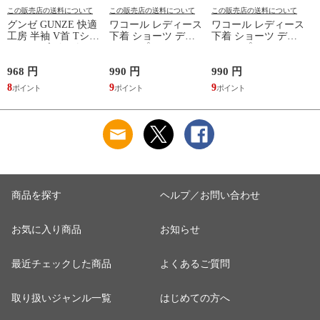
この販売店の送料について
この販売店の送料について
この販売店の送料について
グンゼ GUNZE 快適
ワコール レディース
ワコール レディース
工房 半袖 V首 Tシャ
下着 ショーツ ディ
下着 ショーツ ディ
ツ メンズ インナー
アヒップショーツ
アヒップショーツ
綿100％ Vネック 日
DearHip Shorts 綿混
DearHip Shorts 綿混
本製 抗菌防臭
スタンダード ノーマ
スタンダード ノーマ
968 円
990 円
990 円
7
ルショーツ ML
ルショーツ ML
8
9
9
6
Wacoal
Wacoal
商品を探す
ヘルプ／お問い合わせ
お気に入り商品
お知らせ
最近チェックした商品
よくあるご質問
取り扱いジャンル一覧
はじめての方へ