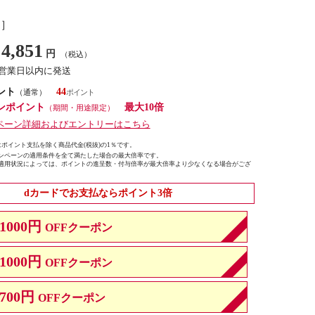
し］
4,851
円
（税込）
7営業日以内に発送
ント
44
（通常）
ンポイント
最大10倍
（期間・用途限定）
ペーン詳細およびエントリーはこちら
ポイント支払を除く商品代金(税抜)の1％です。
ンペーンの適用条件を全て満たした場合の最大倍率です。
適用状況によっては、ポイントの進呈数・付与倍率が最大倍率より少なくなる場合がござ
dカードでお支払ならポイント3倍
1000円
OFFクーポン
1000円
OFFクーポン
700円
OFFクーポン