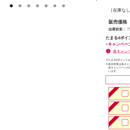
［在庫な
販売価格
出荷目安：
たまるdポイ
+キャンペー
各キャン
※たまるdポイントは
※
表示倍率は各キャ
各キャンペーンの
います。