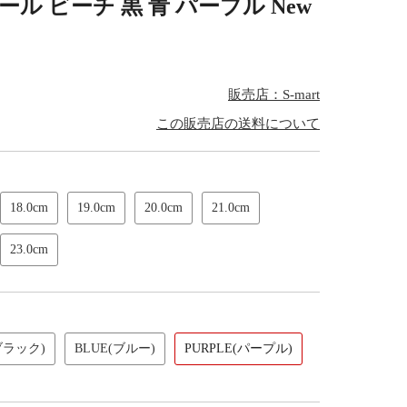
ル ビーチ 黒 青 パープル New
販売店：S-mart
この販売店の送料について
18.0cm
19.0cm
20.0cm
21.0cm
23.0cm
ブラック)
BLUE(ブルー)
PURPLE(パープル)