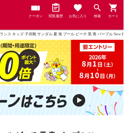
クーポン
閲覧履歴
お気に入り
検索
カート
ス キッズ 子供靴 サンダル 夏 海 プール ビーチ 黒 青 パープル New Balance CRS