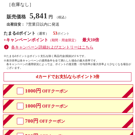
［在庫なし］
5,841
販売価格
円
（税込）
7営業日以内に発送
出荷目安：
たまるdポイント
53
（通常）
+キャンペーンポイント
最大10倍
（期間・用途限定）
各キャンペーン詳細およびエントリーはこちら
※たまるdポイントはポイント支払を除く商品代金(税抜)の1％です。
※
表示倍率は各キャンペーンの適用条件を全て満たした場合の最大倍率です。
各キャンペーンの適用状況によっては、ポイントの進呈数・付与倍率が最大倍率より少なくなる場合が
ございます。
dカードでお支払ならポイント3倍
1000円
OFFクーポン
1000円
OFFクーポン
700円
OFFクーポン