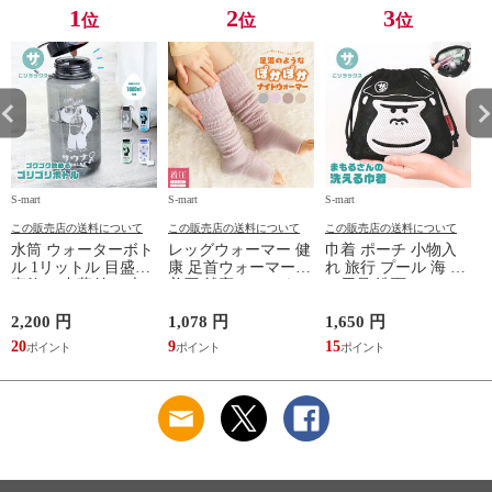
TOPAZ 1410
1
2
3
位
位
位
S-mart
S-mart
S-mart
S-
この販売店の送料について
この販売店の送料について
この販売店の送料について
水筒 ウォーターボト
レッグウォーマー 健
巾着 ポーチ 小物入
ル 1リットル 目盛り
康 足首ウォーマー
れ 旅行 プール 海 バ
直飲み 中蓋付き 大
着圧 就寝 おしゃれ
ス用品 洗面セット
容量 かわいい 軽い
冷え靴下 ソックス
洗える ゴリラ 銭湯
マイボトル 動物 ア
ふんわり 足湯のよう
サウナ ごリラックス
2,200 円
1,078 円
1,650 円
2
ニマル ゴリラ ごリ
なぽかぽかナイトウ
まもるさんの洗える
20
9
15
2
ラックス ゴリゴリボ
ォーマー inf-26
巾着 ブラック 黒
トル