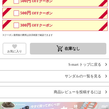
500円
OFFクーポン
500円
OFFクーポン
300円
OFFクーポン
※クーポン適用後の費用は決済画面で確認できます
remove_shopping_cart
在庫なし
お気に入り
S-mart トップに戻る
サンダルの一覧を見る
商品レビューを投稿するには