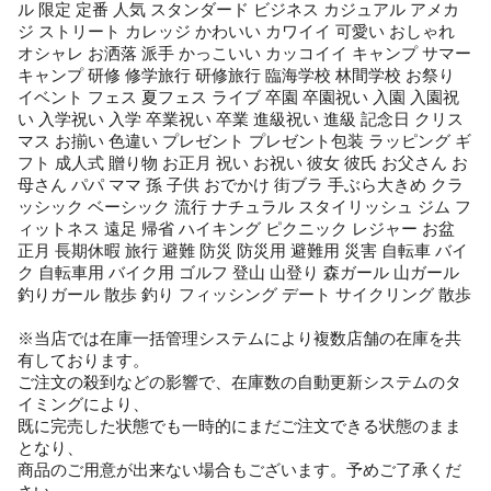
ル 限定 定番 人気 スタンダード ビジネス カジュアル アメカ
ジ ストリート カレッジ かわいい カワイイ 可愛い おしゃれ
オシャレ お洒落 派手 かっこいい カッコイイ キャンプ サマー
キャンプ 研修 修学旅行 研修旅行 臨海学校 林間学校 お祭り
イベント フェス 夏フェス ライブ 卒園 卒園祝い 入園 入園祝
い 入学祝い 入学 卒業祝い 卒業 進級祝い 進級 記念日 クリス
マス お揃い 色違い プレゼント プレゼント包装 ラッピング ギ
フト 成人式 贈り物 お正月 祝い お祝い 彼女 彼氏 お父さん お
母さん パパ ママ 孫 子供 おでかけ 街ブラ 手ぶら大きめ クラ
ッシック ベーシック 流行 ナチュラル スタイリッシュ ジム フ
ィットネス 遠足 帰省 ハイキング ピクニック レジャー お盆
正月 長期休暇 旅行 避難 防災 防災用 避難用 災害 自転車 バイ
ク 自転車用 バイク用 ゴルフ 登山 山登り 森ガール 山ガール
釣りガール 散歩 釣り フィッシング デート サイクリング 散歩
※当店では在庫一括管理システムにより複数店舗の在庫を共
有しております。
ご注文の殺到などの影響で、在庫数の自動更新システムのタ
イミングにより、
既に完売した状態でも一時的にまだご注文できる状態のまま
となり、
商品のご用意が出来ない場合もございます。予めご了承くだ