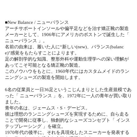
■New Balance / ニューバランス
アーチサポートインソールや偏平足などを治す矯正靴の製造
メーカーとして、1906年にアメリカのボストンで誕生した「
ニューバランス 」。
名前の由来は、履いた人に“新しい(new)、バランス(balanc
e)"感覚をもたらすことによります。
足の解剖学的な知識、整形外科や運動生理学への深い理解が
あってこそ可能となる矯正靴の製造。
このノウハウをもとに、1960年代にはカスタムメイドのラン
ニングシューズの製造を開始します。
6名の従業員と一日36足というこじんまりとした生産規模であ
った「 ニューバランス 」を、1972年に一人の青年が買い取り
ました。
青年の名は、ジェームス・S・デービス。
彼は理想のランニングシューズを実現するために、自ら走る
ことで開発に従事し、独創的なシューズコンセプト「 インス
テップレーシング 」を確立。
1970年代の後半に、それを具現化したスニーカーを発表する