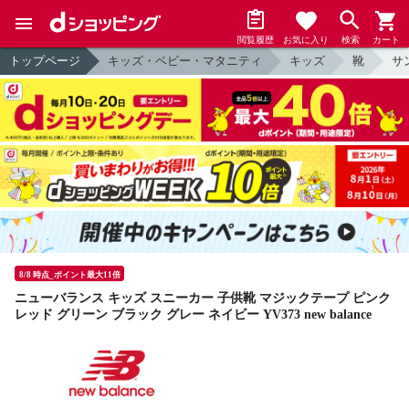
閲覧履歴
お気に入り
検索
カート
トップページ
キッズ・ベビー・マタニティ
キッズ
靴
サ
8/8 時点_ポイント最大11倍
ニューバランス キッズ スニーカー 子供靴 マジックテープ ピンク
レッド グリーン ブラック グレー ネイビー YV373 new balance