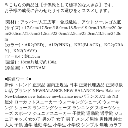
※こちらの商品は【子供靴として標準的な大きさ】です。
お子様の成長に合わせたサイズ選びをオススメします。
[素材]：アッパー/人工皮革・合成繊維、アウトソール/ゴム底
[サイズ]：17.0cm/17.5cm/18.0cm/18.5cm/19.0cm/19.5cm/20.0c
m/20.5cm/21.0cm/21.5cm/22.0cm/22.5cm/23.0cm/23.5cm/24.0c
m
[カラー]：AR2(RED)、AU2(PINK)、KB2(BLACK)、KG2(GRA
Y)、KN2(NAVY)
[ソール]：約1.5cm
[重量]：18cm片足で約130g
[原産国]： VIETNAM
■関連ワード■
新作 トレンド 正規品 国内正規品 日本 正規代理店品 正規取扱
い店 ブランド NEWBALANCE NEW BALANCE New Balance
NewBalance new balance newbalance newバランス373 nb NB
屋外 ローカットスニーカー ウォーキングシューズ ウォーキ
ング シューズ ランニングシューズ ランニング スポーツシュ
ーズ スポーツ ジュニアスニーカー 子供靴 運動靴 通学靴 ジュ
ニア キッズ 女の子 男の子 女子 男子 メンズ 男性 男性用 紳士
大人 子供 通学 通勤 学生 小学生 小学校 シンプル 無地 カラフ