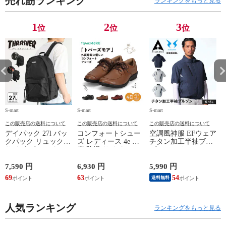
売れ筋ランキング
ランキングをもっと見る
1
2
3
位
位
位
S-mart
S-mart
S-mart
S-
この販売店の送料について
この販売店の送料について
この販売店の送料について
デイパック 27l バッ
コンフォートシュー
空調風神服 EFウェア
クパック リュック
ズ レディース 4e 幅
チタン加工半袖ブル
サイズ ブランド ロ
広 防滑 サイドファ
ゾン ベスト ファン
ゴ プリント かばん
スナー ウォーキング
対応 半袖 ブルゾン
鞄 機内持ち込み 夏
シューズ 黒 トパー
ジャケット 遮熱 作
ド
7,590 円
6,930 円
5,990 円
5
スラッシャー
ズ モア 靴 カジュア
業服 作業着 上着 ア
69
63
54
4
送料無料
THRASHER r1929
ルシューズ 外反母趾
タックベース KF100
1
歩きやすい シニア
ミセス ファッション
人気ランキング
50代 60代 母の日 ギ
ランキングをもっと見る
フト プレゼント グ
レー ベージュ