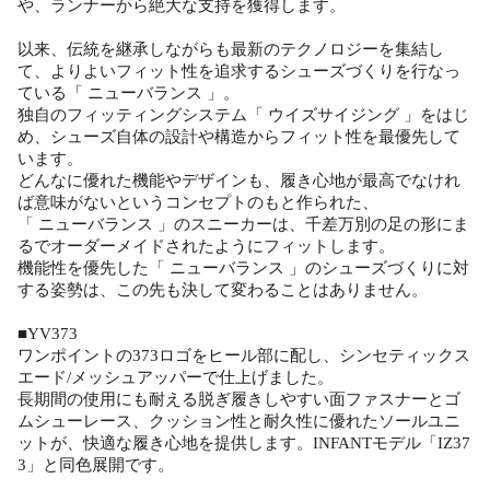
や、ランナーから絶大な支持を獲得します。
以来、伝統を継承しながらも最新のテクノロジーを集結し
て、よりよいフィット性を追求するシューズづくりを行なっ
ている「 ニューバランス 」。
独自のフィッティングシステム「 ウイズサイジング 」をはじ
め、シューズ自体の設計や構造からフィット性を最優先して
います。
どんなに優れた機能やデザインも、履き心地が最高でなけれ
ば意味がないというコンセプトのもと作られた、
「 ニューバランス 」のスニーカーは、千差万別の足の形にま
るでオーダーメイドされたようにフィットします。
機能性を優先した「 ニューバランス 」のシューズづくりに対
する姿勢は、この先も決して変わることはありません。
■YV373
ワンポイントの373ロゴをヒール部に配し、シンセティックス
エード/メッシュアッパーで仕上げました。
長期間の使用にも耐える脱ぎ履きしやすい面ファスナーとゴ
ムシューレース、クッション性と耐久性に優れたソールユニ
ットが、快適な履き心地を提供します。INFANTモデル「IZ37
3」と同色展開です。