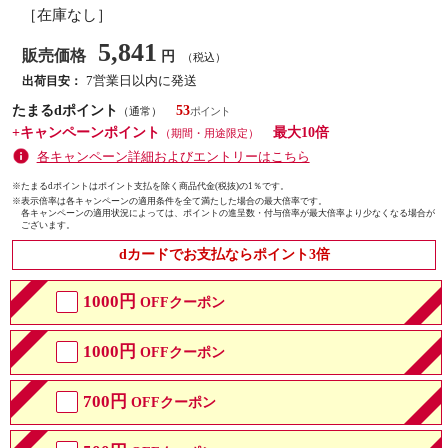
［在庫なし］
5,841
販売価格
円
（税込）
7営業日以内に発送
出荷目安：
たまるdポイント
53
（通常）
+キャンペーンポイント
最大10倍
（期間・用途限定）
各キャンペーン詳細およびエントリーはこちら
※たまるdポイントはポイント支払を除く商品代金(税抜)の1％です。
※
表示倍率は各キャンペーンの適用条件を全て満たした場合の最大倍率です。
各キャンペーンの適用状況によっては、ポイントの進呈数・付与倍率が最大倍率より少なくなる場合が
ございます。
dカードでお支払ならポイント3倍
1000円
OFFクーポン
1000円
OFFクーポン
700円
OFFクーポン