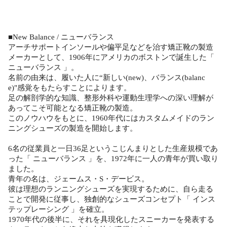
■New Balance / ニューバランス
アーチサポートインソールや偏平足などを治す矯正靴の製造
メーカーとして、1906年にアメリカのボストンで誕生した「
ニューバランス 」。
名前の由来は、履いた人に“新しい(new)、バランス(balanc
e)"感覚をもたらすことによります。
足の解剖学的な知識、整形外科や運動生理学への深い理解が
あってこそ可能となる矯正靴の製造。
このノウハウをもとに、1960年代にはカスタムメイドのラン
ニングシューズの製造を開始します。
6名の従業員と一日36足というこじんまりとした生産規模であ
った「 ニューバランス 」を、1972年に一人の青年が買い取り
ました。
青年の名は、ジェームス・S・デービス。
彼は理想のランニングシューズを実現するために、自ら走る
ことで開発に従事し、独創的なシューズコンセプト「 インス
テップレーシング 」を確立。
1970年代の後半に、それを具現化したスニーカーを発表する