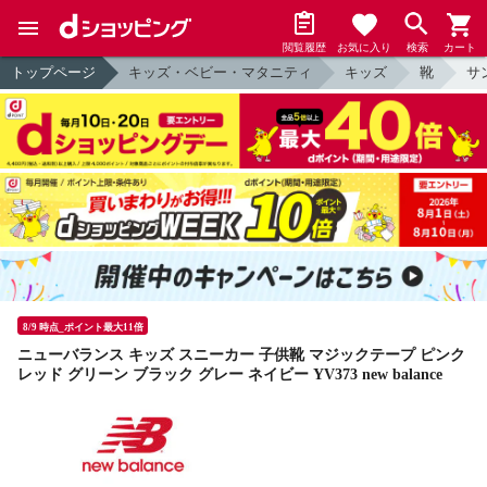
閲覧履歴
お気に入り
検索
カート
トップページ
キッズ・ベビー・マタニティ
キッズ
靴
サ
8/9 時点_ポイント最大11倍
ニューバランス キッズ スニーカー 子供靴 マジックテープ ピンク
レッド グリーン ブラック グレー ネイビー YV373 new balance