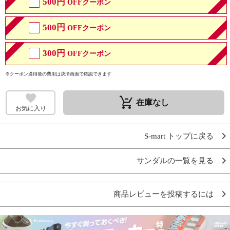
500円
OFFクーポン
500円
OFFクーポン
300円
OFFクーポン
※クーポン適用後の費用は決済画面で確認できます
remove_shopping_cart
在庫なし
お気に入り
S-mart トップに戻る
サンダルの一覧を見る
商品レビューを投稿するには