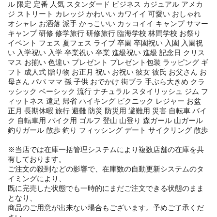
ル 限定 定番 人気 スタンダード ビジネス カジュアル アメカ
ジ ストリート カレッジ かわいい カワイイ 可愛い おしゃれ
オシャレ お洒落 派手 かっこいい カッコイイ キャンプ サマー
キャンプ 研修 修学旅行 研修旅行 臨海学校 林間学校 お祭り
イベント フェス 夏フェス ライブ 卒園 卒園祝い 入園 入園祝
い 入学祝い 入学 卒業祝い 卒業 進級祝い 進級 記念日 クリス
マス お揃い 色違い プレゼント プレゼント包装 ラッピング ギ
フト 成人式 贈り物 お正月 祝い お祝い 彼女 彼氏 お父さん お
母さん パパ ママ 孫 子供 おでかけ 街ブラ 手ぶら大きめ クラ
ッシック ベーシック 流行 ナチュラル スタイリッシュ ジム フ
ィットネス 遠足 帰省 ハイキング ピクニック レジャー お盆
正月 長期休暇 旅行 避難 防災 防災用 避難用 災害 自転車 バイ
ク 自転車用 バイク用 ゴルフ 登山 山登り 森ガール 山ガール
釣りガール 散歩 釣り フィッシング デート サイクリング 散歩
※当店では在庫一括管理システムにより複数店舗の在庫を共
有しております。
ご注文の殺到などの影響で、在庫数の自動更新システムのタ
イミングにより、
既に完売した状態でも一時的にまだご注文できる状態のまま
となり、
商品のご用意が出来ない場合もございます。予めご了承くだ