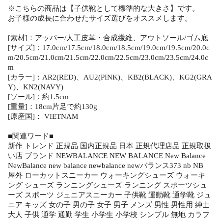
※こちらの商品は【子供靴として標準的な大きさ】です。
お子様の成長に合わせたサイズ選びをオススメします。
[素材]：アッパー/人工皮革・合成繊維、アウトソール/ゴム底
[サイズ]：17.0cm/17.5cm/18.0cm/18.5cm/19.0cm/19.5cm/20.0c
m/20.5cm/21.0cm/21.5cm/22.0cm/22.5cm/23.0cm/23.5cm/24.0c
m
[カラー]：AR2(RED)、AU2(PINK)、KB2(BLACK)、KG2(GRA
Y)、KN2(NAVY)
[ソール]：約1.5cm
[重量]：18cm片足で約130g
[原産国]： VIETNAM
■関連ワード■
新作 トレンド 正規品 国内正規品 日本 正規代理店品 正規取扱
い店 ブランド NEWBALANCE NEW BALANCE New Balance
NewBalance new balance newbalance newバランス373 nb NB
屋外 ローカットスニーカー ウォーキングシューズ ウォーキ
ング シューズ ランニングシューズ ランニング スポーツシュ
ーズ スポーツ ジュニアスニーカー 子供靴 運動靴 通学靴 ジュ
ニア キッズ 女の子 男の子 女子 男子 メンズ 男性 男性用 紳士
大人 子供 通学 通勤 学生 小学生 小学校 シンプル 無地 カラフ