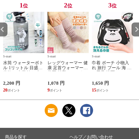
TOPAZ 1410
1
2
3
位
位
位
S-mart
S-mart
S-mart
S-
水筒 ウォーターボト
レッグウォーマー 健
巾着 ポーチ 小物入
ル 1リットル 目盛り
康 足首ウォーマー
れ 旅行 プール 海 バ
直飲み 中蓋付き 大
着圧 就寝 おしゃれ
ス用品 洗面セット
容量 かわいい 軽い
冷え靴下 ソックス
洗える ゴリラ 銭湯
マイボトル 動物 ア
ふんわり 足湯のよう
サウナ ごリラックス
2,200 円
1,078 円
1,650 円
2
ニマル ゴリラ ごリ
なぽかぽかナイトウ
まもるさんの洗える
20
9
15
2
ラックス ゴリゴリボ
ォーマー inf-26
巾着 ブラック 黒
トル
商品を探す
ヘルプ／お問い合わせ