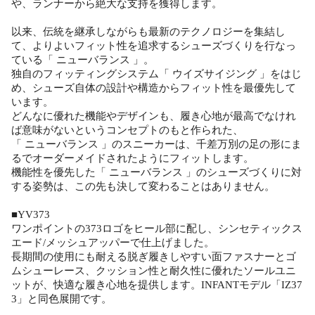
や、ランナーから絶大な支持を獲得します。
以来、伝統を継承しながらも最新のテクノロジーを集結し
て、よりよいフィット性を追求するシューズづくりを行なっ
ている「 ニューバランス 」。
独自のフィッティングシステム「 ウイズサイジング 」をはじ
め、シューズ自体の設計や構造からフィット性を最優先して
います。
どんなに優れた機能やデザインも、履き心地が最高でなけれ
ば意味がないというコンセプトのもと作られた、
「 ニューバランス 」のスニーカーは、千差万別の足の形にま
るでオーダーメイドされたようにフィットします。
機能性を優先した「 ニューバランス 」のシューズづくりに対
する姿勢は、この先も決して変わることはありません。
■YV373
ワンポイントの373ロゴをヒール部に配し、シンセティックス
エード/メッシュアッパーで仕上げました。
長期間の使用にも耐える脱ぎ履きしやすい面ファスナーとゴ
ムシューレース、クッション性と耐久性に優れたソールユニ
ットが、快適な履き心地を提供します。INFANTモデル「IZ37
3」と同色展開です。