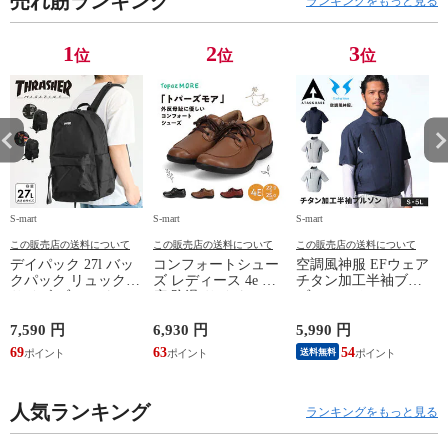
売れ筋ランキング
ランキングをもっと見る
1
2
3
位
位
位
S-mart
S-mart
S-mart
S-
この販売店の送料について
この販売店の送料について
この販売店の送料について
デイパック 27l バッ
コンフォートシュー
空調風神服 EFウェア
クパック リュック
ズ レディース 4e 幅
チタン加工半袖ブル
サイズ ブランド ロ
広 防滑 サイドファ
ゾン ベスト ファン
ゴ プリント かばん
スナー ウォーキング
対応 半袖 ブルゾン
鞄 機内持ち込み 夏
シューズ 黒 トパー
ジャケット 遮熱 作
ド
7,590 円
6,930 円
5,990 円
5
スラッシャー
ズ モア 靴 カジュア
業服 作業着 上着 ア
69
63
54
4
送料無料
THRASHER r1929
ルシューズ 外反母趾
タックベース KF100
1
歩きやすい シニア
ミセス ファッション
人気ランキング
50代 60代 母の日 ギ
ランキングをもっと見る
フト プレゼント グ
レー ベージュ