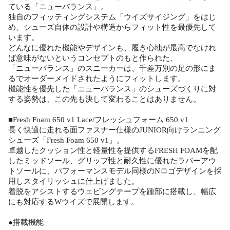
ている「ニューバランス」。
独自のフィッティングシステム「ウイズサイジング」をはじ
め、シューズ自体の設計や構造からフィット性を最優先して
います。
どんなに優れた機能やデザインも、履き心地が最高でなけれ
ば意味がないというコンセプトのもと作られた、
「ニューバランス」のスニーカーは、千差万別の足の形にま
るでオーダーメイドされたようにフィットします。
機能性を優先した「ニューバランス」のシューズづくりに対
する姿勢は、この先も決して変わることはありません。
■Fresh Foam 650 v1 Lace/フレッシュフォーム 650 v1
長く快適に走れる面ファスナー仕様のJUNIOR向けランニング
シューズ「Fresh Foam 650 v1」。
卓越したクッション性と軽量性を提供するFRESH FOAMを配
したミッドソール、グリップ性と耐久性に優れたラバーアウ
トソールに、パフォーマンスモデル同様のNロゴデザインを採
用しスタイリッシュに仕上げました。
着脱をアシストするウェビングテープを踵部に搭載し、幅広
にも対応するWウイズで展開します。
●搭載機能