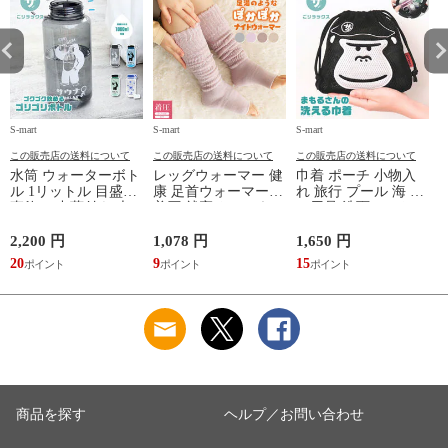
S-mart
S-mart
S-mart
S-
この販売店の送料について
この販売店の送料について
この販売店の送料について
水筒 ウォーターボト
レッグウォーマー 健
巾着 ポーチ 小物入
ル 1リットル 目盛り
康 足首ウォーマー
れ 旅行 プール 海 バ
直飲み 中蓋付き 大
着圧 就寝 おしゃれ
ス用品 洗面セット
容量 かわいい 軽い
冷え靴下 ソックス
洗える ゴリラ 銭湯
マイボトル 動物 ア
ふんわり 足湯のよう
サウナ ごリラックス
2,200 円
1,078 円
1,650 円
2
ニマル ゴリラ ごリ
なぽかぽかナイトウ
まもるさんの洗える
20
9
15
2
ラックス ゴリゴリボ
ォーマー inf-26
巾着 ブラック 黒
トル
商品を探す
ヘルプ／お問い合わせ