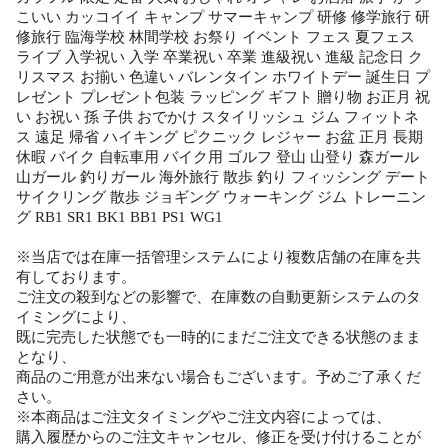
こいい カッコイイ キャンプ サマーキャンプ 研修 修学旅行 研
修旅行 臨海学校 林間学校 お祭り イベント フェス 夏フェス
ライブ 入学祝い 入学 卒業祝い 卒業 進級祝い 進級 記念日 ク
リスマス お揃い 色違い バレンタイン ホワイトデー 誕生日 プ
レゼント プレゼント包装 ラッピング ギフト 贈り物 お正月 祝
い お祝い 孫 子供 おでかけ スタイリッシュ ジム フィットネ
ス 遠足 帰省 ハイキング ピクニック レジャー お盆 正月 長期
休暇 バイク 自転車用 バイク用 ゴルフ 登山 山登り 森ガール
山ガール 釣りガール 海外旅行 散歩 釣り フィッシング デート
サイクリング 散歩 ジョギング ウォーキング ジム トレーニン
グ RB1 SR1 BK1 BB1 PS1 WG1
※当店では在庫一括管理システムにより複数店舗の在庫を共
有しております。
ご注文の殺到などの影響で、在庫数の自動更新システムのタ
イミングにより、
既に完売した状態でも一時的にまだご注文できる状態のまま
となり、
商品のご用意が出来ない場合もございます。予めご了承くだ
さい。
※本商品はご注文タイミングやご注文内容によっては、
購入履歴からのご注文キャンセル、修正を受け付けることが