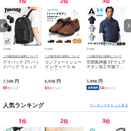
1
2
3
位
位
位
S-mart
S-mart
S-mart
S-
この販売店の送料について
この販売店の送料について
この販売店の送料について
デイパック 27l バッ
コンフォートシュー
空調風神服 EFウェア
クパック リュック
ズ レディース 4e 幅
チタン加工半袖ブル
サイズ ブランド ロ
広 防滑 サイドファ
ゾン ベスト ファン
ゴ プリント かばん
スナー ウォーキング
対応 半袖 ブルゾン
鞄 機内持ち込み 夏
シューズ 黒 トパー
ジャケット 遮熱 作
ド
7,590 円
6,930 円
5,990 円
5
スラッシャー
ズ モア 靴 カジュア
業服 作業着 上着 ア
69
63
54
4
送料無料
THRASHER r1929
ルシューズ 外反母趾
タックベース KF100
1
歩きやすい シニア
ミセス ファッション
人気ランキング
50代 60代 母の日 ギ
ランキングをもっと見る
フト プレゼント グ
レー ベージュ
TOPAZ 1410
1
2
3
位
位
位