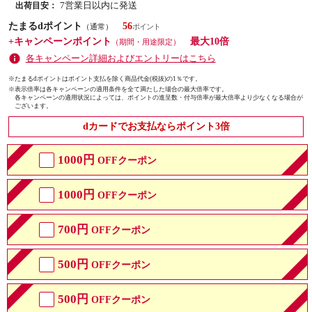
7営業日以内に発送
出荷目安：
たまるdポイント
56
（通常）
+キャンペーンポイント
最大10倍
（期間・用途限定）
各キャンペーン詳細およびエントリーはこちら
※たまるdポイントはポイント支払を除く商品代金(税抜)の1％です。
※
表示倍率は各キャンペーンの適用条件を全て満たした場合の最大倍率です。
各キャンペーンの適用状況によっては、ポイントの進呈数・付与倍率が最大倍率より少なくなる場合が
ございます。
dカードでお支払ならポイント3倍
1000円
OFFクーポン
1000円
OFFクーポン
700円
OFFクーポン
500円
OFFクーポン
500円
OFFクーポン