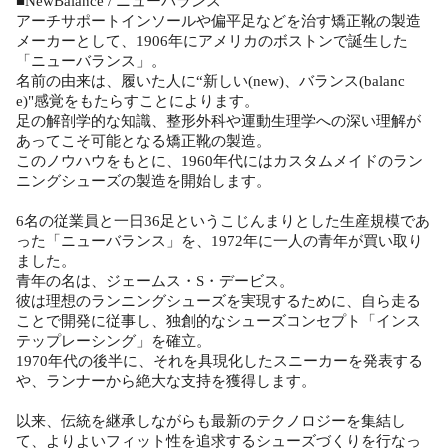
■NewBalance / ニューバランス
アーチサポートインソールや偏平足などを治す矯正靴の製造
メーカーとして、1906年にアメリカのボストンで誕生した
「ニューバランス」。
名前の由来は、履いた人に“新しい(new)、バランス(balanc
e)"感覚をもたらすことによります。
足の解剖学的な知識、整形外科や運動生理学への深い理解が
あってこそ可能となる矯正靴の製造。
このノウハウをもとに、1960年代にはカスタムメイドのラン
ニングシューズの製造を開始します。
6名の従業員と一日36足というこじんまりとした生産規模であ
った「ニューバランス」を、1972年に一人の青年が買い取り
ました。
青年の名は、ジェームス・S・デービス。
彼は理想のランニングシューズを実現するために、自ら走る
ことで開発に従事し、独創的なシューズコンセプト「インス
テップレーシング」を確立。
1970年代の後半に、それを具現化したスニーカーを発表する
や、ランナーから絶大な支持を獲得します。
以来、伝統を継承しながらも最新のテクノロジーを集結し
て、よりよいフィット性を追求するシューズづくりを行なっ