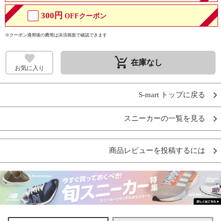
300円
OFFクーポン
※クーポン適用後の費用は決済画面で確認できます
remove_shopping_cart
在庫なし
お気に入り
S-mart トップに戻る
スニーカーの一覧を見る
商品レビューを投稿するには