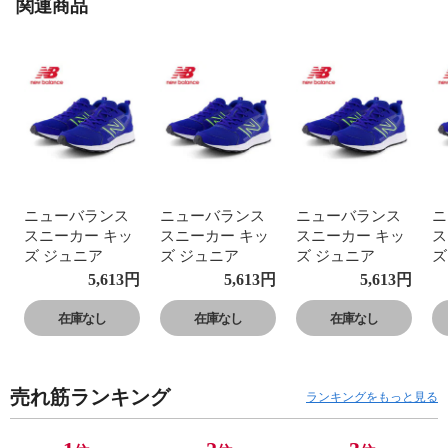
関連商品
ニューバランス
ニューバランス
ニューバランス
ニ
スニーカー キッ
スニーカー キッ
スニーカー キッ
ス
ズ ジュニア
ズ ジュニア
ズ ジュニア
ズ
GE650 運動靴 子
GE650 運動靴 子
GE650 運動靴 子
G
5,613
円
5,613
円
5,613
円
供靴 フレッシュ
供靴 フレッシュ
供靴 フレッシュ
供
フォーム ローカ
フォーム ローカ
フォーム ローカ
フ
在庫なし
在庫なし
在庫なし
ット Fresh Foam
ット Fresh Foam
ット Fresh Foam
ッ
650 v1 Lace
650 v1 Lace
650 v1 Lace
65
売れ筋ランキング
ランキングをもっと見る