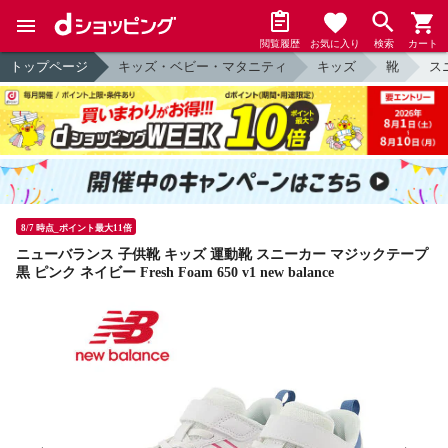
閲覧履歴
お気に入り
検索
カート
トップページ
キッズ・ベビー・マタニティ
キッズ
靴
ス
8/7 時点_ポイント最大11倍
ニューバランス 子供靴 キッズ 運動靴 スニーカー マジックテープ
黒 ピンク ネイビー Fresh Foam 650 v1 new balance