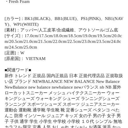
・Fresh Foam
[カラー]：BK1(BLACK)、BB1(BLUE)、PS1(PINK)、NB1(NAV
Y)、WP1(WHITE)
[素材]：アッパー/人工皮革/合成繊維、アウトソール/ゴム底
[サイズ]：17.0cm/17.5cm/18.0cm/18.5cm/19.0cm/19.5cm/20.0c
m/20.5cm/21.0cm/21.5cm/22.0cm/22.5cm/23.0cm/23.5cm/24.0c
m/24.5cm/25.0cm
[足囲]：W
[原産国]： VIETNAM
■関連ワード■
新作 トレンド 正規品 国内正規品 日本 正規代理店品 正規取扱
い店 ブランド NEWBALANCE NEW BALANCE New Balance
NewBalance new balance newbalance newバランス nb NB 屋外
ローカットスニーカー メッシュ ハイテクスニーカー ウォー
キングシューズ ウォーキング シューズ ランニングシューズ
ランニング スポーツシューズ スポーツ ジュニアスニーカー
運動会 運動靴 通学靴 学生靴 靴 定番シューズ ペタンコ ぺた
んこ 防滑 インソール ジュニア キッズ 女の子 男の子 女子 男
子 子供 通学 学生 小学生 中学校 小学校 １０代 シンプル 無地
カラフル 限定 定番 人気 おしゃれ オシャレ お洒落 派手 かっ