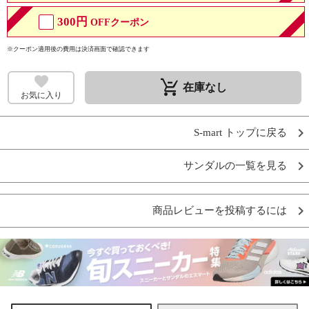
300円
OFFクーポン
※クーポン適用後の費用は決済画面で確認できます
remove_shopping_cart
在庫なし
お気に入り
S-mart トップに戻る
サンダルの一覧を見る
商品レビューを投稿するには