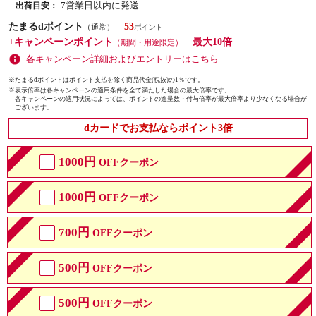
7営業日以内に発送
出荷目安：
たまるdポイント
53
（通常）
+キャンペーンポイント
最大10倍
（期間・用途限定）
各キャンペーン詳細およびエントリーはこちら
※たまるdポイントはポイント支払を除く商品代金(税抜)の1％です。
※
表示倍率は各キャンペーンの適用条件を全て満たした場合の最大倍率です。
各キャンペーンの適用状況によっては、ポイントの進呈数・付与倍率が最大倍率より少なくなる場合が
ございます。
dカードでお支払ならポイント3倍
1000円
OFFクーポン
1000円
OFFクーポン
700円
OFFクーポン
500円
OFFクーポン
500円
OFFクーポン