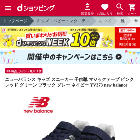
閲覧履歴
お気に入り
検索
カート
トップページ
キッズ・ベビー・マタニティ
キッズ
靴
サ
8/6 時点_ポイント最大11倍
ニューバランス キッズ スニーカー 子供靴 マジックテープ ピンク
レッド グリーン ブラック グレー ネイビー YV373 new balance