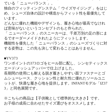
ている「 ニューバランス 」。
独自のフィッティングシステム「 ウイズサイジング 」をはじ
め、シューズ自体の設計や構造からフィット性を最優先して
います。
どんなに優れた機能やデザインも、履き心地が最高でなけれ
ば意味がないというコンセプトのもと作られた、
「 ニューバランス 」のスニーカーは、千差万別の足の形にま
るでオーダーメイドされたようにフィットします。
機能性を優先した「 ニューバランス 」のシューズづくりに対
する姿勢は、この先も決して変わることはありません。
■YV373
ワンポイントの373ロゴをヒール部に配し、シンセティックス
エード/メッシュアッパーで仕上げました。
長期間の使用にも耐える脱ぎ履きしやすい面ファスナーとゴ
ムシューレース、クッション性と耐久性に優れたソールユニ
ットが、快適な履き心地を提供します。INFANTモデル「IZ37
3」と同色展開です。
※こちらの商品は【子供靴として標準的な大きさ】です。
お子様の成長に合わせたサイズ選びをオススメします。