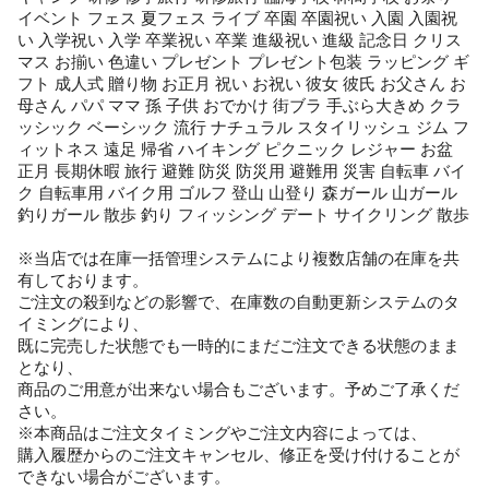
イベント フェス 夏フェス ライブ 卒園 卒園祝い 入園 入園祝
い 入学祝い 入学 卒業祝い 卒業 進級祝い 進級 記念日 クリス
マス お揃い 色違い プレゼント プレゼント包装 ラッピング ギ
フト 成人式 贈り物 お正月 祝い お祝い 彼女 彼氏 お父さん お
母さん パパ ママ 孫 子供 おでかけ 街ブラ 手ぶら大きめ クラ
ッシック ベーシック 流行 ナチュラル スタイリッシュ ジム フ
ィットネス 遠足 帰省 ハイキング ピクニック レジャー お盆
正月 長期休暇 旅行 避難 防災 防災用 避難用 災害 自転車 バイ
ク 自転車用 バイク用 ゴルフ 登山 山登り 森ガール 山ガール
釣りガール 散歩 釣り フィッシング デート サイクリング 散歩
※当店では在庫一括管理システムにより複数店舗の在庫を共
有しております。
ご注文の殺到などの影響で、在庫数の自動更新システムのタ
イミングにより、
既に完売した状態でも一時的にまだご注文できる状態のまま
となり、
商品のご用意が出来ない場合もございます。予めご了承くだ
さい。
※本商品はご注文タイミングやご注文内容によっては、
購入履歴からのご注文キャンセル、修正を受け付けることが
できない場合がございます。