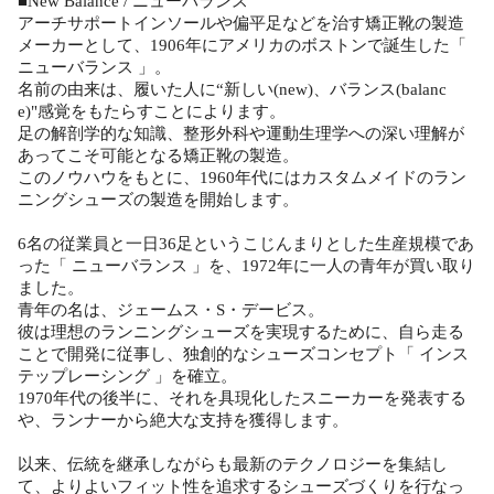
■New Balance / ニューバランス
アーチサポートインソールや偏平足などを治す矯正靴の製造
メーカーとして、1906年にアメリカのボストンで誕生した「
ニューバランス 」。
名前の由来は、履いた人に“新しい(new)、バランス(balanc
e)"感覚をもたらすことによります。
足の解剖学的な知識、整形外科や運動生理学への深い理解が
あってこそ可能となる矯正靴の製造。
このノウハウをもとに、1960年代にはカスタムメイドのラン
ニングシューズの製造を開始します。
6名の従業員と一日36足というこじんまりとした生産規模であ
った「 ニューバランス 」を、1972年に一人の青年が買い取り
ました。
青年の名は、ジェームス・S・デービス。
彼は理想のランニングシューズを実現するために、自ら走る
ことで開発に従事し、独創的なシューズコンセプト「 インス
テップレーシング 」を確立。
1970年代の後半に、それを具現化したスニーカーを発表する
や、ランナーから絶大な支持を獲得します。
以来、伝統を継承しながらも最新のテクノロジーを集結し
て、よりよいフィット性を追求するシューズづくりを行なっ