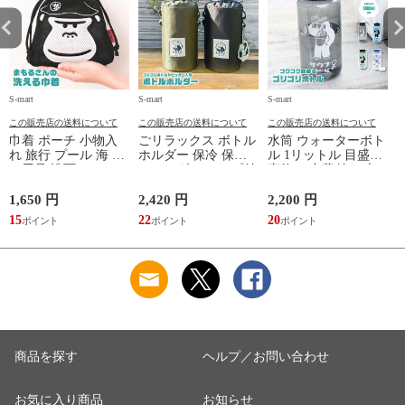
S-mart
S-mart
S-mart
S-
この販売店の送料について
この販売店の送料について
この販売店の送料について
巾着 ポーチ 小物入
ごリラックス ボトル
水筒 ウォーターボト
れ 旅行 プール 海 バ
ホルダー 保冷 保温
ル 1リットル 目盛り
ス用品 洗面セット
ショルダー ループ付
直飲み 中蓋付き 大
洗える ゴリラ 銭湯
き 軽量グッズ 水分
容量 かわいい 軽い
サウナ ごリラックス
補給 マイボトル サ
マイボトル 動物 ア
1,650 円
2,420 円
2,200 円
1
まもるさんの洗える
ウナ 温泉 水筒 カバ
ニマル ゴリラ ごリ
15
22
20
9
巾着 ブラック 黒
ー トトノイモード
ラックス ゴリゴリボ
ォ
ゴリゴリ GORELAX
トル
商品を探す
ヘルプ／お問い合わせ
お気に入り商品
お知らせ