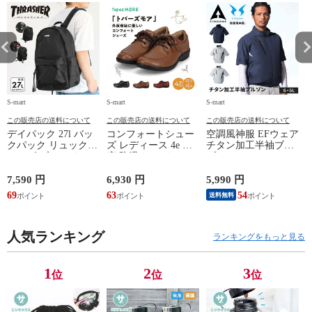
S-mart
S-mart
S-mart
S-
この販売店の送料について
この販売店の送料について
この販売店の送料について
デイパック 27l バッ
コンフォートシュー
空調風神服 EFウェア
クパック リュック
ズ レディース 4e 幅
チタン加工半袖ブル
サイズ ブランド ロ
広 防滑 サイドファ
ゾン ベスト ファン
ゴ プリント かばん
スナー ウォーキング
対応 半袖 ブルゾン
鞄 機内持ち込み 夏
シューズ 黒 トパー
ジャケット 遮熱 作
ド
7,590 円
6,930 円
5,990 円
5
スラッシャー
ズ モア 靴 カジュア
業服 作業着 上着 ア
69
63
54
4
送料無料
THRASHER r1929
ルシューズ 外反母趾
タックベース KF100
1
歩きやすい シニア
ミセス ファッション
人気ランキング
50代 60代 母の日 ギ
ランキングをもっと見る
フト プレゼント グ
レー ベージュ
TOPAZ 1410
1
2
3
位
位
位