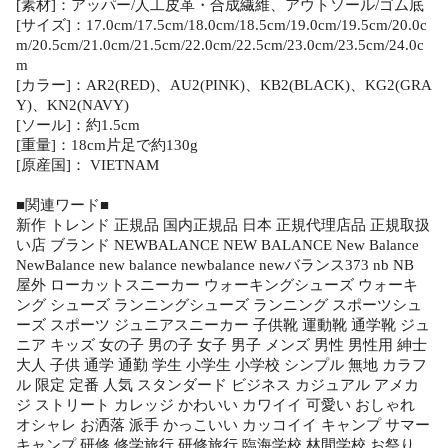
[素材]：アッパー/人工皮革・合成繊維、アウトソール/ゴム底
[サイズ]：17.0cm/17.5cm/18.0cm/18.5cm/19.0cm/19.5cm/20.0c
m/20.5cm/21.0cm/21.5cm/22.0cm/22.5cm/23.0cm/23.5cm/24.0c
m
[カラー]：AR2(RED)、AU2(PINK)、KB2(BLACK)、KG2(GRA
Y)、KN2(NAVY)
[ソール]：約1.5cm
[重量]：18cm片足で約130g
[原産国]： VIETNAM
■関連ワード■
新作 トレンド 正規品 国内正規品 日本 正規代理店品 正規取扱
い店 ブランド NEWBALANCE NEW BALANCE New Balance
NewBalance new balance newbalance newバランス373 nb NB
屋外 ローカットスニーカー ウォーキングシューズ ウォーキ
ング シューズ ランニングシューズ ランニング スポーツシュ
ーズ スポーツ ジュニアスニーカー 子供靴 運動靴 通学靴 ジュ
ニア キッズ 女の子 男の子 女子 男子 メンズ 男性 男性用 紳士
大人 子供 通学 通勤 学生 小学生 小学校 シンプル 無地 カラフ
ル 限定 定番 人気 スタンダード ビジネス カジュアル アメカ
ジ ストリート カレッジ かわいい カワイイ 可愛い おしゃれ
オシャレ お洒落 派手 かっこいい カッコイイ キャンプ サマー
キャンプ 研修 修学旅行 研修旅行 臨海学校 林間学校 お祭り