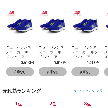
ニューバランス
ニューバランス
ニューバランス
ニ
スニーカー キッ
スニーカー キッ
スニーカー キッ
ス
ズ ジュニア
ズ ジュニア
ズ ジュニア
ズ
GE650 運動靴 子
GE650 運動靴 子
GE650 運動靴 子
G
5,613
円
5,613
円
5,613
円
供靴 フレッシュ
供靴 フレッシュ
供靴 フレッシュ
供
フォーム ローカ
フォーム ローカ
フォーム ローカ
フ
在庫なし
在庫なし
在庫なし
ット Fresh Foam
ット Fresh Foam
ット Fresh Foam
ッ
650 v1 Lace
650 v1 Lace
650 v1 Lace
65
売れ筋ランキング
ランキングをもっと見る
1
2
3
位
位
位