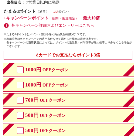
7営業日以内に発送
出荷目安：
たまるdポイント
53
（通常）
+キャンペーンポイント
最大10倍
（期間・用途限定）
各キャンペーン詳細およびエントリーはこちら
※たまるdポイントはポイント支払を除く商品代金(税抜)の1％です。
※
表示倍率は各キャンペーンの適用条件を全て満たした場合の最大倍率です。
各キャンペーンの適用状況によっては、ポイントの進呈数・付与倍率が最大倍率より少なくなる場合が
ございます。
dカードでお支払ならポイント3倍
1000円
OFFクーポン
1000円
OFFクーポン
700円
OFFクーポン
500円
OFFクーポン
500円
OFFクーポン