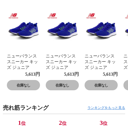
ニューバランス
ニューバランス
ニューバランス
ニ
スニーカー キッ
スニーカー キッ
スニーカー キッ
ス
ズ ジュニア
ズ ジュニア
ズ ジュニア
ズ
GE650 運動靴 子
GE650 運動靴 子
GE650 運動靴 子
G
5,613
円
5,613
円
5,613
円
供靴 フレッシュ
供靴 フレッシュ
供靴 フレッシュ
供
フォーム ローカ
フォーム ローカ
フォーム ローカ
フ
在庫なし
在庫なし
在庫なし
ット Fresh Foam
ット Fresh Foam
ット Fresh Foam
ッ
650 v1 Lace
650 v1 Lace
650 v1 Lace
65
売れ筋ランキング
ランキングをもっと見る
1
2
3
位
位
位