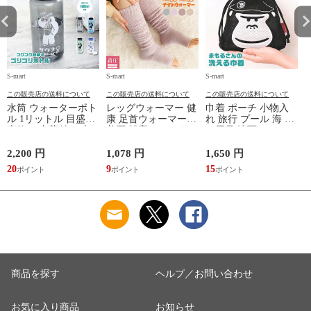
S-mart
S-mart
S-mart
S-
この販売店の送料について
この販売店の送料について
この販売店の送料について
水筒 ウォーターボト
レッグウォーマー 健
巾着 ポーチ 小物入
ル 1リットル 目盛り
康 足首ウォーマー
れ 旅行 プール 海 バ
直飲み 中蓋付き 大
着圧 就寝 おしゃれ
ス用品 洗面セット
容量 かわいい 軽い
冷え靴下 ソックス
洗える ゴリラ 銭湯
マイボトル 動物 ア
ふんわり 足湯のよう
サウナ ごリラックス
2,200 円
1,078 円
1,650 円
2
ニマル ゴリラ ごリ
なぽかぽかナイトウ
まもるさんの洗える
20
9
15
2
ラックス ゴリゴリボ
ォーマー inf-26
巾着 ブラック 黒
トル
商品を探す
ヘルプ／お問い合わせ
お気に入り商品
お知らせ