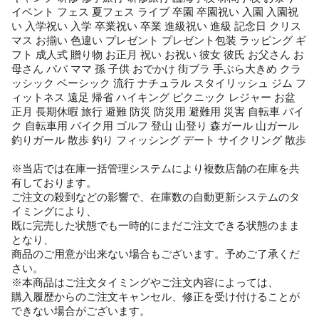
イベント フェス 夏フェス ライブ 卒園 卒園祝い 入園 入園祝
い 入学祝い 入学 卒業祝い 卒業 進級祝い 進級 記念日 クリス
マス お揃い 色違い プレゼント プレゼント包装 ラッピング ギ
フト 成人式 贈り物 お正月 祝い お祝い 彼女 彼氏 お父さん お
母さん パパ ママ 孫 子供 おでかけ 街ブラ 手ぶら大きめ クラ
ッシック ベーシック 流行 ナチュラル スタイリッシュ ジム フ
ィットネス 遠足 帰省 ハイキング ピクニック レジャー お盆
正月 長期休暇 旅行 避難 防災 防災用 避難用 災害 自転車 バイ
ク 自転車用 バイク用 ゴルフ 登山 山登り 森ガール 山ガール
釣りガール 散歩 釣り フィッシング デート サイクリング 散歩
※当店では在庫一括管理システムにより複数店舗の在庫を共
有しております。
ご注文の殺到などの影響で、在庫数の自動更新システムのタ
イミングにより、
既に完売した状態でも一時的にまだご注文できる状態のまま
となり、
商品のご用意が出来ない場合もございます。予めご了承くだ
さい。
※本商品はご注文タイミングやご注文内容によっては、
購入履歴からのご注文キャンセル、修正を受け付けることが
できない場合がございます。