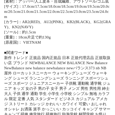
[素材]：アッパー/人工皮革・合成繊維、アウトソール/ゴム底
[サイズ]：17.0cm/17.5cm/18.0cm/18.5cm/19.0cm/19.5cm/20.0c
m/20.5cm/21.0cm/21.5cm/22.0cm/22.5cm/23.0cm/23.5cm/24.0c
m
[カラー]：AR2(RED)、AU2(PINK)、KB2(BLACK)、KG2(GRA
Y)、KN2(NAVY)
[ソール]：約1.5cm
[重量]：18cm片足で約130g
[原産国]： VIETNAM
■関連ワード■
新作 トレンド 正規品 国内正規品 日本 正規代理店品 正規取扱
い店 ブランド NEWBALANCE NEW BALANCE New Balance
NewBalance new balance newbalance newバランス373 nb NB
屋外 ローカットスニーカー ウォーキングシューズ ウォーキ
ング シューズ ランニングシューズ ランニング スポーツシュ
ーズ スポーツ ジュニアスニーカー 子供靴 運動靴 通学靴 ジュ
ニア キッズ 女の子 男の子 女子 男子 メンズ 男性 男性用 紳士
大人 子供 通学 通勤 学生 小学生 小学校 シンプル 無地 カラフ
ル 限定 定番 人気 スタンダード ビジネス カジュアル アメカ
ジ ストリート カレッジ かわいい カワイイ 可愛い おしゃれ
オシャレ お洒落 派手 かっこいい カッコイイ キャンプ サマー
キャンプ 研修 修学旅行 研修旅行 臨海学校 林間学校 お祭り