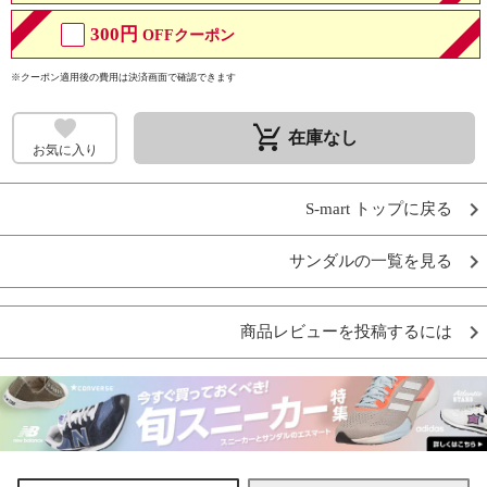
300円
OFFクーポン
※クーポン適用後の費用は決済画面で確認できます
remove_shopping_cart
在庫なし
お気に入り
S-mart トップに戻る
サンダルの一覧を見る
商品レビューを投稿するには