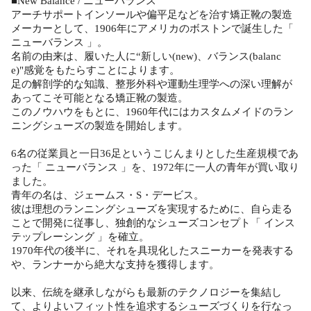
■New Balance / ニューバランス
アーチサポートインソールや偏平足などを治す矯正靴の製造
メーカーとして、1906年にアメリカのボストンで誕生した「
ニューバランス 」。
名前の由来は、履いた人に“新しい(new)、バランス(balanc
e)"感覚をもたらすことによります。
足の解剖学的な知識、整形外科や運動生理学への深い理解が
あってこそ可能となる矯正靴の製造。
このノウハウをもとに、1960年代にはカスタムメイドのラン
ニングシューズの製造を開始します。
6名の従業員と一日36足というこじんまりとした生産規模であ
った「 ニューバランス 」を、1972年に一人の青年が買い取り
ました。
青年の名は、ジェームス・S・デービス。
彼は理想のランニングシューズを実現するために、自ら走る
ことで開発に従事し、独創的なシューズコンセプト「 インス
テップレーシング 」を確立。
1970年代の後半に、それを具現化したスニーカーを発表する
や、ランナーから絶大な支持を獲得します。
以来、伝統を継承しながらも最新のテクノロジーを集結し
て、よりよいフィット性を追求するシューズづくりを行なっ