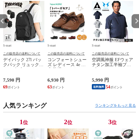
S-mart
S-mart
S-mart
S-
この販売店の送料について
この販売店の送料について
この販売店の送料について
デイパック 27l バッ
コンフォートシュー
空調風神服 EFウェア
クパック リュック
ズ レディース 4e 幅
チタン加工半袖ブル
サイズ ブランド ロ
広 防滑 サイドファ
ゾン ベスト ファン
ゴ プリント かばん
スナー ウォーキング
対応 半袖 ブルゾン
鞄 機内持ち込み 夏
シューズ 黒 トパー
ジャケット 遮熱 作
ド
7,590 円
6,930 円
5,990 円
5
スラッシャー
ズ モア 靴 カジュア
業服 作業着 上着 ア
69
63
54
4
送料無料
THRASHER r1929
ルシューズ 外反母趾
タックベース KF100
1
歩きやすい シニア
ミセス ファッション
人気ランキング
50代 60代 母の日 ギ
ランキングをもっと見る
フト プレゼント グ
レー ベージュ
TOPAZ 1410
1
2
3
位
位
位