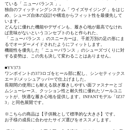
ている「 ニューバランス 」。
独自のフィッティングシステム「 ウイズサイジング 」をはじ
め、シューズ自体の設計や構造からフィット性を最優先して
います。
どんなに優れた機能やデザインも、履き心地が最高でなけれ
ば意味がないというコンセプトのもと作られた、
「 ニューバランス 」のスニーカーは、千差万別の足の形にま
るでオーダーメイドされたようにフィットします。
機能性を優先した「 ニューバランス 」のシューズづくりに対
する姿勢は、この先も決して変わることはありません。
■YV373
ワンポイントの373ロゴをヒール部に配し、シンセティックス
エード/メッシュアッパーで仕上げました。
長期間の使用にも耐える脱ぎ履きしやすい面ファスナーとゴ
ムシューレース、クッション性と耐久性に優れたソールユニ
ットが、快適な履き心地を提供します。INFANTモデル「IZ37
3」と同色展開です。
※こちらの商品は【子供靴として標準的な大きさ】です。
お子様の成長に合わせたサイズ選びをオススメします。