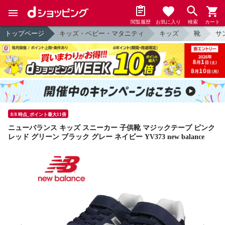
閲覧履歴
お気に入り
検索
カート
トップページ
キッズ・ベビー・マタニティ
キッズ
靴
サ
8/8 時点_ポイント最大11倍
ニューバランス キッズ スニーカー 子供靴 マジックテープ ピンク
レッド グリーン ブラック グレー ネイビー YV373 new balance