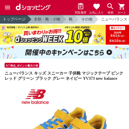
閲覧履歴
お気に入り
検索
カート
トップページ
衣類・靴・小物
靴
その他
ニューバランス キ
8/7 時点_ポイント最大11倍
ニューバランス キッズ スニーカー 子供靴 マジックテープ ピンク
レッド グリーン ブラック グレー ネイビー YV373 new balance