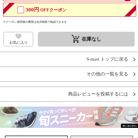
300円
OFFクーポン
※クーポン適用後の費用は決済画面で確認できます
remove_shopping_cart
在庫なし
お気に入り
S-mart トップに戻る
その他の一覧を見る
商品レビューを投稿するには