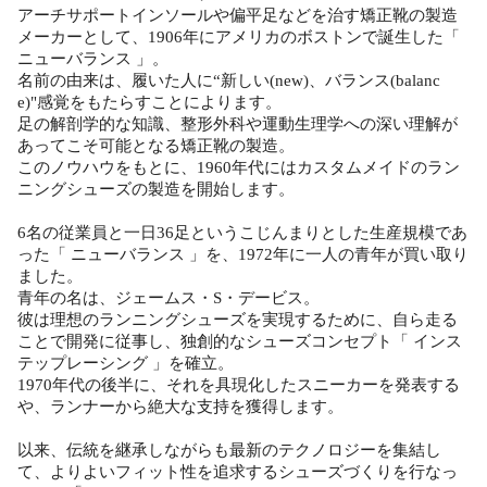
アーチサポートインソールや偏平足などを治す矯正靴の製造
メーカーとして、1906年にアメリカのボストンで誕生した「
ニューバランス 」。
名前の由来は、履いた人に“新しい(new)、バランス(balanc
e)"感覚をもたらすことによります。
足の解剖学的な知識、整形外科や運動生理学への深い理解が
あってこそ可能となる矯正靴の製造。
このノウハウをもとに、1960年代にはカスタムメイドのラン
ニングシューズの製造を開始します。
6名の従業員と一日36足というこじんまりとした生産規模であ
った「 ニューバランス 」を、1972年に一人の青年が買い取り
ました。
青年の名は、ジェームス・S・デービス。
彼は理想のランニングシューズを実現するために、自ら走る
ことで開発に従事し、独創的なシューズコンセプト「 インス
テップレーシング 」を確立。
1970年代の後半に、それを具現化したスニーカーを発表する
や、ランナーから絶大な支持を獲得します。
以来、伝統を継承しながらも最新のテクノロジーを集結し
て、よりよいフィット性を追求するシューズづくりを行なっ