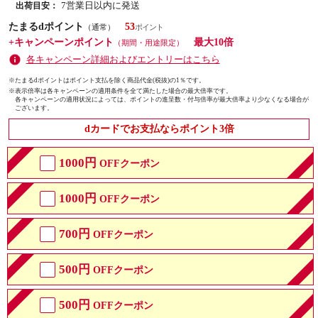
7営業日以内に発送
出荷目安：
たまるdポイント
53
（通常）
+キャンペーンポイント
最大10倍
（期間・用途限定）
各キャンペーン詳細およびエントリーはこちら
※たまるdポイントはポイント支払を除く商品代金(税抜)の1％です。
※
表示倍率は各キャンペーンの適用条件を全て満たした場合の最大倍率です。
各キャンペーンの適用状況によっては、ポイントの進呈数・付与倍率が最大倍率より少なくなる場合が
ございます。
dカードでお支払ならポイント3倍
1000円
OFFクーポン
1000円
OFFクーポン
700円
OFFクーポン
500円
OFFクーポン
500円
OFFクーポン