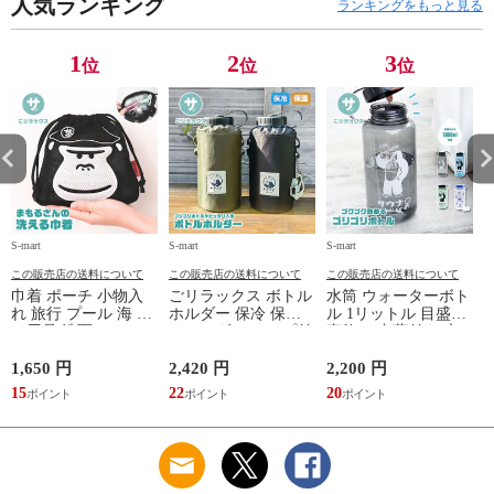
人気ランキング
50代 60代 母の日 ギ
ランキングをもっと見る
フト プレゼント グ
レー ベージュ
TOPAZ 1410
1
2
3
位
位
位
S-mart
S-mart
S-mart
S-
この販売店の送料について
この販売店の送料について
この販売店の送料について
巾着 ポーチ 小物入
ごリラックス ボトル
水筒 ウォーターボト
れ 旅行 プール 海 バ
ホルダー 保冷 保温
ル 1リットル 目盛り
ス用品 洗面セット
ショルダー ループ付
直飲み 中蓋付き 大
洗える ゴリラ 銭湯
き 軽量グッズ 水分
容量 かわいい 軽い
サウナ ごリラックス
補給 マイボトル サ
マイボトル 動物 ア
1,650 円
2,420 円
2,200 円
1
まもるさんの洗える
ウナ 温泉 水筒 カバ
ニマル ゴリラ ごリ
15
22
20
9
巾着 ブラック 黒
ー トトノイモード
ラックス ゴリゴリボ
ォ
ゴリゴリ GORELAX
トル