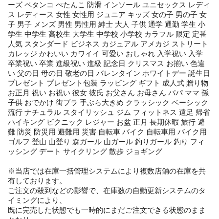
ーズ ペタンコ ぺたんこ 防滑 インソール ユニセックス レディ
ス レディース 女性 女性用 ジュニア キッズ 女の子 男の子 女
子 男子 メンズ 男性 男性用 紳士 大人 子供 通学 通勤 学生 小
学生 中学生 高校生 大学生 中学校 小学校 カラフル 限定 定番
人気 スタンダード ビジネス カジュアル アメカジ ストリート
カレッジ かわいい カワイイ 可愛い おしゃれ 入学祝い 入学
卒業祝い 卒業 進級祝い 進級 記念日 クリスマス お揃い 色違
い 父の日 母の日 敬老の日 バレンタイン ホワイトデー 誕生日
プレゼント プレゼント包装 ラッピング ギフト 成人式 贈り物
お正月 祝い お祝い 彼女 彼氏 お父さん お母さん パパ ママ 孫
子供 おでかけ 街ブラ 手ぶら大きめ クラッシック ベーシック
流行 ナチュラル スタイリッシュ ジム フィットネス 遠足 帰省
ハイキング ピクニック レジャー お盆 正月 長期休暇 旅行 避
難 防災 防災用 避難用 災害 自転車 バイク 自転車用 バイク用
ゴルフ 登山 山登り 森ガール 山ガール 釣りガール 釣り フィ
ッシング デート サイクリング 散歩 ジョギング
※当店では在庫一括管理システムにより複数店舗の在庫を共
有しております。
ご注文の殺到などの影響で、在庫数の自動更新システムのタ
イミングにより、
既に完売した状態でも一時的にまだご注文できる状態のまま