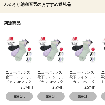
ふるさと納税百選のおすすめ返礼品
関連商品
ニューバランス
ニューバランス
ニューバランス
ニ
靴下 ライン ミッ
靴下 ライン ミッ
靴下 ライン ミッ
靴
ドカフ 3Pソック
ドカフ 3Pソック
ドカフ 3Pソック
ド
ス メンズ レディ
ス メンズ レディ
ス メンズ レディ
ス
2,574
円
2,574
円
2,574
円
ース 黒 ホワイト
ース 黒 ホワイト
ース 黒 ホワイト
ー
グレー 3足セッ
グレー 3足セッ
グレー 3足セッ
グ
在庫なし
在庫なし
在庫なし
ト new balance
ト new balance
ト new balance
ト 