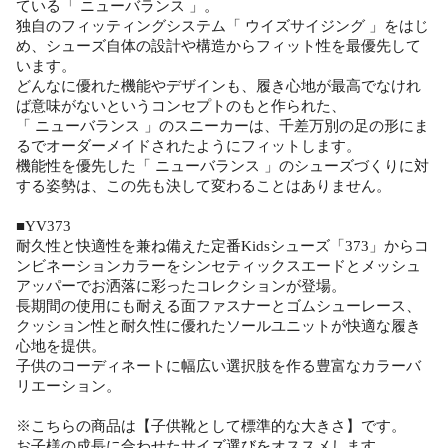
ている「 ニューバランス 」。
独自のフィッティングシステム「 ウイズサイジング 」をはじ
め、シューズ自体の設計や構造からフィット性を最優先して
います。
どんなに優れた機能やデザインも、履き心地が最高でなけれ
ば意味がないというコンセプトのもと作られた、
「 ニューバランス 」のスニーカーは、千差万別の足の形にま
るでオーダーメイドされたようにフィットします。
機能性を優先した「 ニューバランス 」のシューズづくりに対
する姿勢は、この先も決して変わることはありません。
■YV373
耐久性と快適性を兼ね備えた定番Kidsシューズ「373」からコ
ンビネーションカラーをシンセティックスエードとメッシュ
アッパーでお洒落に彩ったコレクションが登場。
長期間の使用にも耐える面ファスナーとゴムシューレース、
クッション性と耐久性に優れたソールユニットが快適な履き
心地を提供。
子供のコーディネートに幅広い選択肢を作る豊富なカラーバ
リエーション。
※こちらの商品は【子供靴として標準的な大きさ】です。
お子様の成長に合わせたサイズ選びをオススメします。