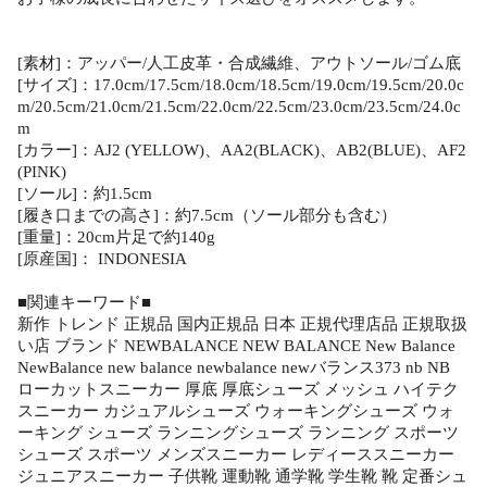
[素材]：アッパー/人工皮革・合成繊維、アウトソール/ゴム底
[サイズ]：17.0cm/17.5cm/18.0cm/18.5cm/19.0cm/19.5cm/20.0c
m/20.5cm/21.0cm/21.5cm/22.0cm/22.5cm/23.0cm/23.5cm/24.0c
m
[カラー]：AJ2 (YELLOW)、AA2(BLACK)、AB2(BLUE)、AF2
(PINK)
[ソール]：約1.5cm
[履き口までの高さ]：約7.5cm（ソール部分も含む）
[重量]：20cm片足で約140g
[原産国]： INDONESIA
■関連キーワード■
新作 トレンド 正規品 国内正規品 日本 正規代理店品 正規取扱
い店 ブランド NEWBALANCE NEW BALANCE New Balance
NewBalance new balance newbalance newバランス373 nb NB
ローカットスニーカー 厚底 厚底シューズ メッシュ ハイテク
スニーカー カジュアルシューズ ウォーキングシューズ ウォ
ーキング シューズ ランニングシューズ ランニング スポーツ
シューズ スポーツ メンズスニーカー レディーススニーカー
ジュニアスニーカー 子供靴 運動靴 通学靴 学生靴 靴 定番シュ