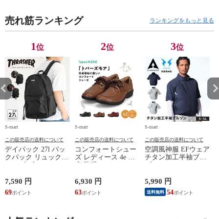
LAS32163
LAS32163
LAS32163
L
売れ筋ランキング
ランキングをもっと見る
1
2
3
位
位
位
S-mart
S-mart
S-mart
S-
この販売店の送料について
この販売店の送料について
この販売店の送料について
デイパック 27l バッ
コンフォートシュー
空調風神服 EFウェア
クパック リュック
ズ レディース 4e 幅
チタン加工半袖ブル
サイズ ブランド ロ
広 防滑 サイドファ
ゾン ベスト ファン
ゴ プリント かばん
スナー ウォーキング
対応 半袖 ブルゾン
鞄 機内持ち込み 夏
シューズ 黒 トパー
ジャケット 遮熱 作
ド
7,590 円
6,930 円
5,990 円
5
スラッシャー
ズ モア 靴 カジュア
業服 作業着 上着 ア
69
63
54
4
送料無料
THRASHER r1929
ルシューズ 外反母趾
タックベース KF100
1
歩きやすい シニア
ミセス ファッション