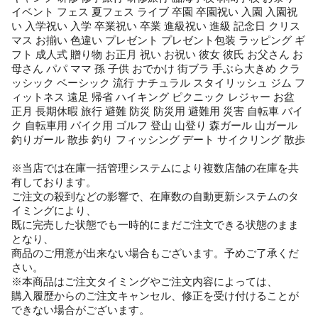
イベント フェス 夏フェス ライブ 卒園 卒園祝い 入園 入園祝
い 入学祝い 入学 卒業祝い 卒業 進級祝い 進級 記念日 クリス
マス お揃い 色違い プレゼント プレゼント包装 ラッピング ギ
フト 成人式 贈り物 お正月 祝い お祝い 彼女 彼氏 お父さん お
母さん パパ ママ 孫 子供 おでかけ 街ブラ 手ぶら大きめ クラ
ッシック ベーシック 流行 ナチュラル スタイリッシュ ジム フ
ィットネス 遠足 帰省 ハイキング ピクニック レジャー お盆
正月 長期休暇 旅行 避難 防災 防災用 避難用 災害 自転車 バイ
ク 自転車用 バイク用 ゴルフ 登山 山登り 森ガール 山ガール
釣りガール 散歩 釣り フィッシング デート サイクリング 散歩
※当店では在庫一括管理システムにより複数店舗の在庫を共
有しております。
ご注文の殺到などの影響で、在庫数の自動更新システムのタ
イミングにより、
既に完売した状態でも一時的にまだご注文できる状態のまま
となり、
商品のご用意が出来ない場合もございます。予めご了承くだ
さい。
※本商品はご注文タイミングやご注文内容によっては、
購入履歴からのご注文キャンセル、修正を受け付けることが
できない場合がございます。