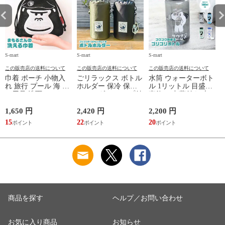
S-mart
S-mart
S-mart
S-
この販売店の送料について
この販売店の送料について
この販売店の送料について
巾着 ポーチ 小物入
ごリラックス ボトル
水筒 ウォーターボト
れ 旅行 プール 海 バ
ホルダー 保冷 保温
ル 1リットル 目盛り
ス用品 洗面セット
ショルダー ループ付
直飲み 中蓋付き 大
洗える ゴリラ 銭湯
き 軽量グッズ 水分
容量 かわいい 軽い
サウナ ごリラックス
補給 マイボトル サ
マイボトル 動物 ア
1,650 円
2,420 円
2,200 円
1
まもるさんの洗える
ウナ 温泉 水筒 カバ
ニマル ゴリラ ごリ
15
22
20
9
巾着 ブラック 黒
ー トトノイモード
ラックス ゴリゴリボ
ォ
ゴリゴリ GORELAX
トル
商品を探す
ヘルプ／お問い合わせ
お気に入り商品
お知らせ