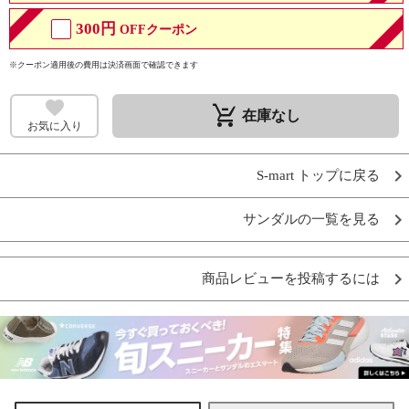
300円
OFFクーポン
※クーポン適用後の費用は決済画面で確認できます
remove_shopping_cart
在庫なし
お気に入り
S-mart トップに戻る
サンダルの一覧を見る
商品レビューを投稿するには