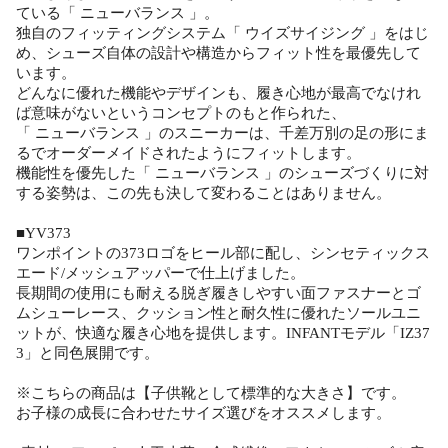
ている「 ニューバランス 」。
独自のフィッティングシステム「 ウイズサイジング 」をはじ
め、シューズ自体の設計や構造からフィット性を最優先して
います。
どんなに優れた機能やデザインも、履き心地が最高でなけれ
ば意味がないというコンセプトのもと作られた、
「 ニューバランス 」のスニーカーは、千差万別の足の形にま
るでオーダーメイドされたようにフィットします。
機能性を優先した「 ニューバランス 」のシューズづくりに対
する姿勢は、この先も決して変わることはありません。
■YV373
ワンポイントの373ロゴをヒール部に配し、シンセティックス
エード/メッシュアッパーで仕上げました。
長期間の使用にも耐える脱ぎ履きしやすい面ファスナーとゴ
ムシューレース、クッション性と耐久性に優れたソールユニ
ットが、快適な履き心地を提供します。INFANTモデル「IZ37
3」と同色展開です。
※こちらの商品は【子供靴として標準的な大きさ】です。
お子様の成長に合わせたサイズ選びをオススメします。