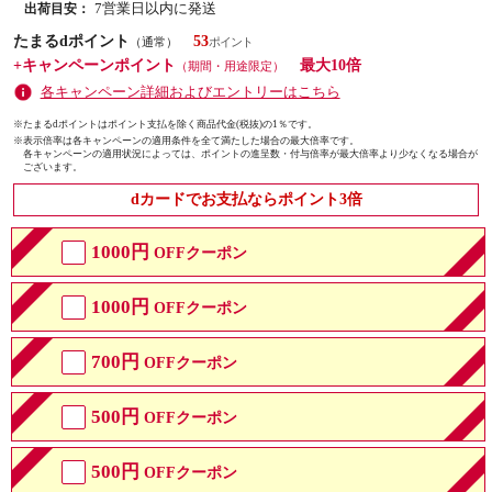
7営業日以内に発送
出荷目安：
たまるdポイント
53
（通常）
+キャンペーンポイント
最大10倍
（期間・用途限定）
各キャンペーン詳細およびエントリーはこちら
※たまるdポイントはポイント支払を除く商品代金(税抜)の1％です。
※
表示倍率は各キャンペーンの適用条件を全て満たした場合の最大倍率です。
各キャンペーンの適用状況によっては、ポイントの進呈数・付与倍率が最大倍率より少なくなる場合が
ございます。
dカードでお支払ならポイント3倍
1000円
OFFクーポン
1000円
OFFクーポン
700円
OFFクーポン
500円
OFFクーポン
500円
OFFクーポン