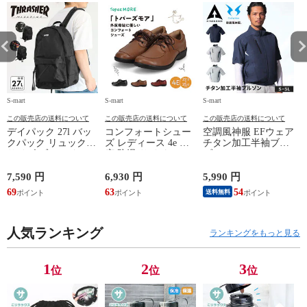
S-mart
S-mart
S-mart
S-
この販売店の送料について
この販売店の送料について
この販売店の送料について
デイパック 27l バッ
コンフォートシュー
空調風神服 EFウェア
クパック リュック
ズ レディース 4e 幅
チタン加工半袖ブル
サイズ ブランド ロ
広 防滑 サイドファ
ゾン ベスト ファン
ゴ プリント かばん
スナー ウォーキング
対応 半袖 ブルゾン
鞄 機内持ち込み 夏
シューズ 黒 トパー
ジャケット 遮熱 作
ド
7,590 円
6,930 円
5,990 円
5
スラッシャー
ズ モア 靴 カジュア
業服 作業着 上着 ア
69
63
54
4
送料無料
THRASHER r1929
ルシューズ 外反母趾
タックベース KF100
1
歩きやすい シニア
ミセス ファッション
人気ランキング
50代 60代 母の日 ギ
ランキングをもっと見る
フト プレゼント グ
レー ベージュ
TOPAZ 1410
1
2
3
位
位
位