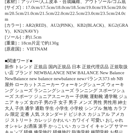
[素材]：アッパー/人工皮革・合成繊維、アウトソール/ゴム底
[サイズ]：17.0cm/17.5cm/18.0cm/18.5cm/19.0cm/19.5cm/20.0c
m/20.5cm/21.0cm/21.5cm/22.0cm/22.5cm/23.0cm/23.5cm/24.0c
m
[カラー]：AR2(RED)、AU2(PINK)、KB2(BLACK)、KG2(GRA
Y)、KN2(NAVY)
[ソール]：約1.5cm
[重量]：18cm片足で約130g
[原産国]： VIETNAM
■関連ワード■
新作 トレンド 正規品 国内正規品 日本 正規代理店品 正規取扱
い店 ブランド NEWBALANCE NEW BALANCE New Balance
NewBalance new balance newbalance newバランス373 nb NB
屋外 ローカットスニーカー ウォーキングシューズ ウォーキ
ング シューズ ランニングシューズ ランニング スポーツシュ
ーズ スポーツ ジュニアスニーカー 子供靴 運動靴 通学靴 ジュ
ニア キッズ 女の子 男の子 女子 男子 メンズ 男性 男性用 紳士
大人 子供 通学 通勤 学生 小学生 小学校 シンプル 無地 カラフ
ル 限定 定番 人気 スタンダード ビジネス カジュアル アメカ
ジ ストリート カレッジ かわいい カワイイ 可愛い おしゃれ
オシャレ お洒落 派手 かっこいい カッコイイ キャンプ サマー
キャンプ 研修 修学旅行 研修旅行 臨海学校 林間学校 お祭り