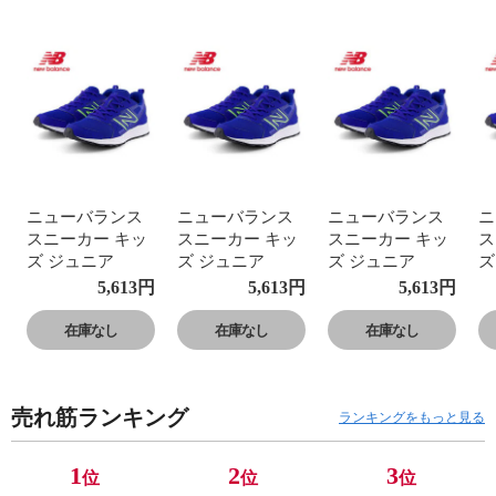
ニューバランス
ニューバランス
ニューバランス
ニ
スニーカー キッ
スニーカー キッ
スニーカー キッ
ス
ズ ジュニア
ズ ジュニア
ズ ジュニア
ズ
GE650 運動靴 子
GE650 運動靴 子
GE650 運動靴 子
G
5,613
円
5,613
円
5,613
円
供靴 フレッシュ
供靴 フレッシュ
供靴 フレッシュ
供
フォーム ローカ
フォーム ローカ
フォーム ローカ
フ
在庫なし
在庫なし
在庫なし
ット Fresh Foam
ット Fresh Foam
ット Fresh Foam
ッ
650 v1 Lace
650 v1 Lace
650 v1 Lace
65
売れ筋ランキング
ランキングをもっと見る
1
2
3
位
位
位