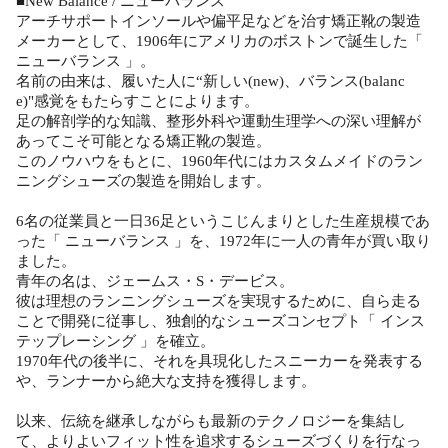
■New Balance / ニューバランス
アーチサポートインソールや偏平足などを治す矯正靴の製造
メーカーとして、1906年にアメリカのボストンで誕生した「
ニューバランス 」。
名前の由来は、履いた人に“新しい(new)、バランス(balanc
e)"感覚をもたらすことによります。
足の解剖学的な知識、整形外科や運動生理学への深い理解が
あってこそ可能となる矯正靴の製造。
このノウハウをもとに、1960年代にはカスタムメイドのラン
ニングシューズの製造を開始します。
6名の従業員と一日36足というこじんまりとした生産規模であ
った「 ニューバランス 」を、1972年に一人の青年が買い取り
ました。
青年の名は、ジェームス・S・デービス。
彼は理想のランニングシューズを実現するために、自ら走る
ことで開発に従事し、独創的なシューズコンセプト「 インス
テップレーシング 」を確立。
1970年代の後半に、それを具現化したスニーカーを発表する
や、ランナーから絶大な支持を獲得します。
以来、伝統を継承しながらも最新のテクノロジーを集結し
て、よりよいフィット性を追求するシューズづくりを行なっ