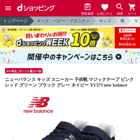
閲覧履歴
お気に入り
検索
カート
トップページ
キッズ・ベビー・マタニティ
キッズ
靴
サ
8/6 時点_ポイント最大11倍
ニューバランス キッズ スニーカー 子供靴 マジックテープ ピンク
レッド グリーン ブラック グレー ネイビー YV373 new balance