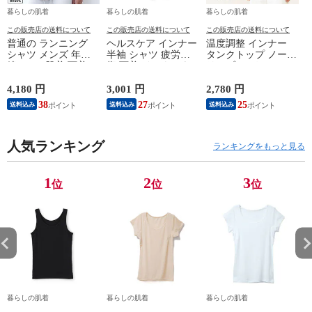
暮らしの肌着
暮らしの肌着
暮らしの肌着
この販売店の送料について
この販売店の送料について
この販売店の送料について
普通の ランニング
ヘルスケア インナー
温度調整 インナー
シャツ メンズ 年間
半袖 シャツ 疲労回
タンクトップ ノース
綿100 % 肌着 下着 U
復 下着 インナーウ
リーブ レディース
首 Uネック 普通 タ
ェア 血行促進 遠赤
調温 女性 婦人 下着
ンクトップ ノースリ
外線 疲労軽減 ボデ
オフホワイト/ブラウ
4,180 円
3,001 円
2,780 円
2
ーブ インナー 紳士
ィケア 健康 プレゼ
ン/ブラック/チャコ
38
27
25
送料込み
送料込み
送料込み
男性 シニア 抗菌 防
ント ギフト ヘルス
ールグレー/ピンク
臭 敬老の日 父の日
ケア 一般医療機器
M/L/LL M9210T-E
M
白 M/L/LL M0100X-E
メンズ 男性 紳士 マ
人気ランキング
イナスイオン ゲルマ
ランキングをもっと見る
ニウム 25AW
K1160L-E
1
2
3
位
位
位
暮らしの肌着
暮らしの肌着
暮らしの肌着