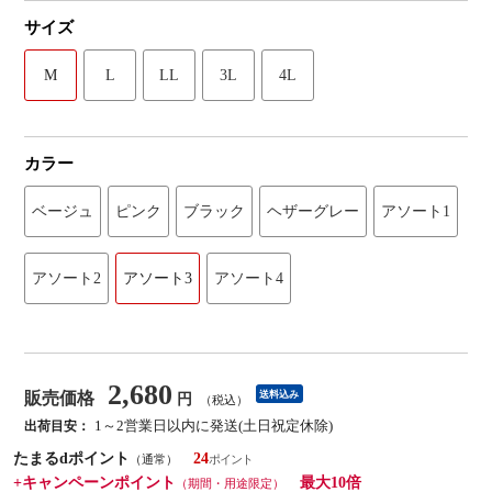
サイズ
M
L
LL
3L
4L
カラー
ベージュ
ピンク
ブラック
ヘザーグレー
アソート1
アソート2
アソート3
アソート4
2,680
販売価格
送料込み
円
（税込）
1～2営業日以内に発送(土日祝定休除)
出荷目安：
たまるdポイント
24
（通常）
+キャンペーンポイント
最大10倍
（期間・用途限定）