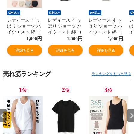
送料込み
送料込み
送料込み
送
レディース すっ
レディース すっ
レディース すっ
レ
ぽり ショーツ ハ
ぽり ショーツ ハ
ぽり ショーツ ハ
ぽ
イウエスト 綿 コ
イウエスト 綿 コ
イウエスト 綿 コ
イ
ットン お肌に優
ットン お肌に優
ットン お肌に優
ッ
1,000
円
1,000
円
1,000
円
しい ヒップアッ
しい ヒップアッ
しい ヒップアッ
し
プ 深ばき レギュ
プ 深ばき レギュ
プ 深ばき レギュ
プ
詳細を見る
詳細を見る
詳細を見る
ラー 女性 年間
ラー 女性 年間
ラー 女性 年間
ラ
M9395T-E
M9395T-E
M9395T-E
M
売れ筋ランキング
ランキングをもっと見る
1
2
3
位
位
位