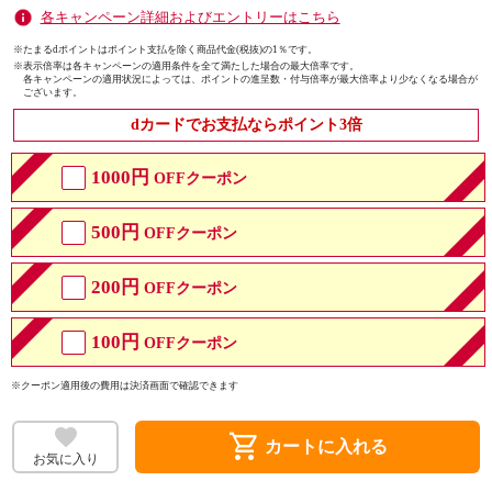
各キャンペーン詳細およびエントリーはこちら
※たまるdポイントはポイント支払を除く商品代金(税抜)の1％です。
※
表示倍率は各キャンペーンの適用条件を全て満たした場合の最大倍率です。
各キャンペーンの適用状況によっては、ポイントの進呈数・付与倍率が最大倍率より少なくなる場合が
ございます。
dカードでお支払ならポイント3倍
1000円
OFFクーポン
500円
OFFクーポン
200円
OFFクーポン
100円
OFFクーポン
※クーポン適用後の費用は決済画面で確認できます
shopping_cart
カートに入れる
お気に入り