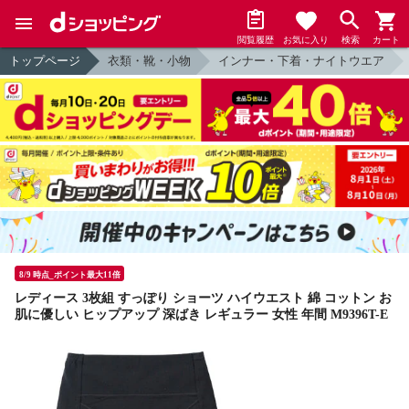
閲覧履歴
お気に入り
検索
カート
トップページ
衣類・靴・小物
インナー・下着・ナイトウエア
8/9 時点_ポイント最大11倍
レディース 3枚組 すっぽり ショーツ ハイウエスト 綿 コットン お
肌に優しい ヒップアップ 深ばき レギュラー 女性 年間 M9396T-E