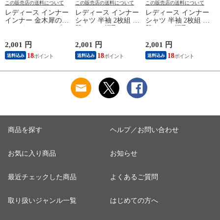
この販売店の送料について
この販売店の送料について
この販売店の送料について
レディース インナー
レディース インナー
レディース インナー
インナー 金木犀のめ
シャツ 半袖 2枚組 素
シャツ 半袖 2枚組 素
ぐみ タンクトップ
肌ドライ 汗取り フ
肌ドライ 汗取り フ
保湿 金木犀 加工 し
レンチ袖 脇汗 汗取
レンチ袖 脇汗 汗取
っとり 保湿 ストレ
り インナーシャツ
り インナーシャツ
2,001 円
2,001 円
2,001 円
3
ッチ ボタニカル タ
パッド付き 春夏 汗
パッド付き 春夏 汗
18
18
18
送料込み
送料込み
送料込み
ンクトップ 秋冬 お
染み 防止 汗 対策 綿
染み 防止 汗 対策 綿
肌に優しい 乾燥肌
混 汗とり パット付
混 汗とり パット付
乾燥 キンモクセイ
き 吸汗速乾 白鷲ニ
き 吸汗速乾 白鷲ニ
婦人 女性 下着 肌着
ット工業 S5022B-RT
ット工業 S5022B-RT
24AW M/L/LL
涼しい 肌着
涼しい 肌着
M5480P-E 防寒
K
商品を探す
ヘルプ／お問い合わせ
お気に入り商品
お知らせ
最近チェックした商品
よくあるご質問
取り扱いジャンル一覧
はじめての方へ