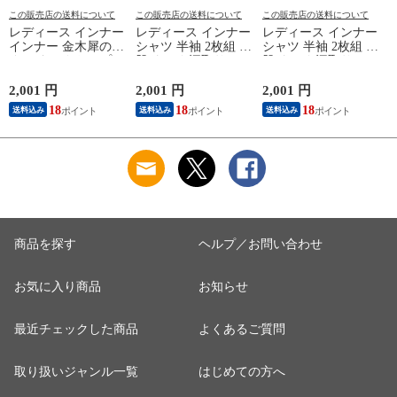
この販売店の送料について
この販売店の送料について
この販売店の送料について
レディース インナー
レディース インナー
レディース インナー
インナー 金木犀のめ
シャツ 半袖 2枚組 素
シャツ 半袖 2枚組 素
ぐみ タンクトップ
肌ドライ 汗取り フ
肌ドライ 汗取り フ
保湿 金木犀 加工 し
レンチ袖 脇汗 汗取
レンチ袖 脇汗 汗取
っとり 保湿 ストレ
り インナーシャツ
り インナーシャツ
2,001 円
2,001 円
2,001 円
1
ッチ ボタニカル タ
パッド付き 春夏 汗
パッド付き 春夏 汗
18
18
18
送料込み
送料込み
送料込み
ンクトップ 秋冬 お
染み 防止 汗 対策 綿
染み 防止 汗 対策 綿
肌に優しい 乾燥肌
混 汗とり パット付
混 汗とり パット付
L
乾燥 キンモクセイ
き 吸汗速乾 白鷲ニ
き 吸汗速乾 白鷲ニ
婦人 女性 下着 肌着
ット工業 S5022B-RT
ット工業 S5022B-RT
24AW M/L/LL
涼しい 肌着
涼しい 肌着
M5480P-E 防寒
商品を探す
ヘルプ／お問い合わせ
お気に入り商品
お知らせ
最近チェックした商品
よくあるご質問
取り扱いジャンル一覧
はじめての方へ