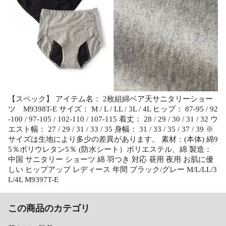
【スペック】 アイテム名： 2枚組綿ベア天サニタリーショー
ツ M9398T-E サイズ： M / L / LL / 3L / 4L ヒップ： 87-95 / 92
-100 / 97-105 / 102-110 / 107-115 着丈： 28 / 29 / 30 / 31 / 32 ウ
エスト幅： 27 / 29 / 31 / 33 / 35 身幅： 31 / 33 / 35 / 37 / 39 ※
サイズは生地により多少の差異があります。 素材：(本体) 綿9
5％ポリウレタン5％ (防水シート）ポリエステル、綿 製造：
中国 サニタリー ショーツ 綿 羽つき 対応 昼用 夜用 お肌に優
しい ヒップアップ レディース 年間 ブラック/グレー M/L/LL/3
L/4L M9397T-E
この商品のカテゴリ