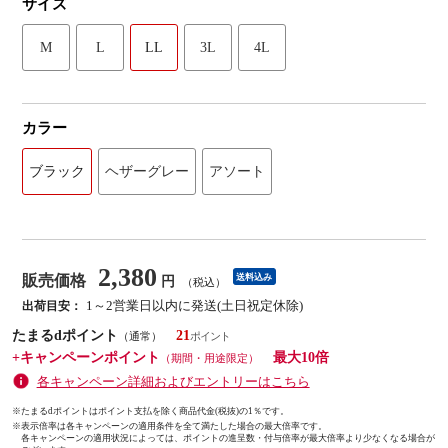
サイズ
M
L
LL
3L
4L
カラー
ブラック
ヘザーグレー
アソート
2,380
販売価格
送料込み
円
（税込）
1～2営業日以内に発送(土日祝定休除)
出荷目安：
たまるdポイント
21
（通常）
+キャンペーンポイント
最大10倍
（期間・用途限定）
各キャンペーン詳細およびエントリーはこちら
※たまるdポイントはポイント支払を除く商品代金(税抜)の1％です。
※
表示倍率は各キャンペーンの適用条件を全て満たした場合の最大倍率です。
各キャンペーンの適用状況によっては、ポイントの進呈数・付与倍率が最大倍率より少なくなる場合が