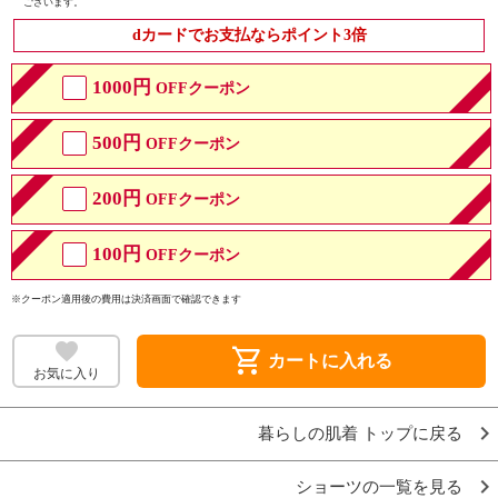
ございます。
dカードでお支払ならポイント3倍
1000円
OFFクーポン
500円
OFFクーポン
200円
OFFクーポン
100円
OFFクーポン
※クーポン適用後の費用は決済画面で確認できます
shopping_cart
カートに入れる
お気に入り
暮らしの肌着 トップに戻る
ショーツの一覧を見る