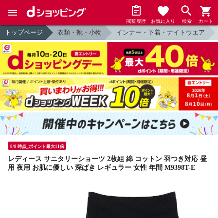
閲覧履歴
お気に入り
検索
カート
トップページ
衣類・靴・小物
インナー・下着・ナイトウエア
8/8 時点_ポイント最大11倍
レディース サニタリーショーツ 2枚組 綿 コットン 羽つき対応 昼
用 夜用 お肌に優しい 深ばき レギュラー 女性 年間 M9398T-E