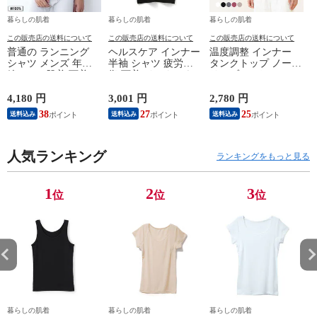
暮らしの肌着
暮らしの肌着
暮らしの肌着
この販売店の送料について
この販売店の送料について
この販売店の送料について
普通の ランニング
ヘルスケア インナー
温度調整 インナー
シャツ メンズ 年間
半袖 シャツ 疲労回
タンクトップ ノース
綿100 % 肌着 下着 U
復 下着 インナーウ
リーブ レディース
首 Uネック 普通 タ
ェア 血行促進 遠赤
調温 女性 婦人 下着
ンクトップ ノースリ
外線 疲労軽減 ボデ
オフホワイト/ブラウ
4,180 円
3,001 円
2,780 円
2
ーブ インナー 紳士
ィケア 健康 プレゼ
ン/ブラック/チャコ
38
27
25
送料込み
送料込み
送料込み
男性 シニア 抗菌 防
ント ギフト ヘルス
ールグレー/ピンク
臭 敬老の日 父の日
ケア 一般医療機器
M/L/LL M9210T-E
M
白 M/L/LL M0100X-E
メンズ 男性 紳士 マ
人気ランキング
イナスイオン ゲルマ
ランキングをもっと見る
ニウム 25AW
K1160L-E
1
2
3
位
位
位
暮らしの肌着
暮らしの肌着
暮らしの肌着