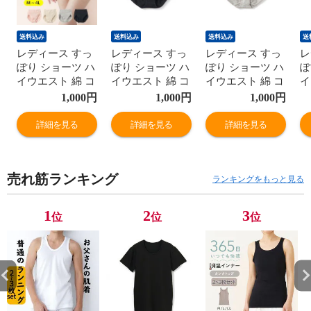
送料込み
送料込み
送料込み
送
レディース すっ
レディース すっ
レディース すっ
レ
ぽり ショーツ ハ
ぽり ショーツ ハ
ぽり ショーツ ハ
ぽ
イウエスト 綿 コ
イウエスト 綿 コ
イウエスト 綿 コ
イ
ットン お肌に優
ットン お肌に優
ットン お肌に優
ッ
1,000
円
1,000
円
1,000
円
しい ヒップアッ
しい ヒップアッ
しい ヒップアッ
し
プ 深ばき レギュ
プ 深ばき レギュ
プ 深ばき レギュ
プ
詳細を見る
詳細を見る
詳細を見る
ラー 女性 年間
ラー 女性 年間
ラー 女性 年間
ラ
M9395T-E
M9395T-E
M9395T-E
M
売れ筋ランキング
ランキングをもっと見る
1
2
3
位
位
位