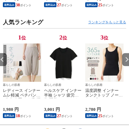
ーブ インナー 紳士
ィケア 健康 プレゼ
ン/ブラック/チャコ
38
27
25
送料込み
送料込み
送料込み
男性 シニア 抗菌 防
ント ギフト ヘルス
ールグレー/ピンク
臭 敬老の日 父の日
ケア 一般医療機器
M/L/LL M9210T-E
M
白 M/L/LL M0100X-E
メンズ 男性 紳士 マ
人気ランキング
イナスイオン ゲルマ
ランキングをもっと見る
ニウム 25AW
K1160L-E
1
2
3
位
位
位
暮らしの肌着
暮らしの肌着
暮らしの肌着
レディース インナー
ヘルスケア インナー
温度調整 インナー
ムレ軽減 ペチパンツ
半袖 シャツ 疲労回
タンクトップ ノース
7分丈 春夏 もも裏 汗
復 下着 インナーウ
リーブ レディース
対策 汗取り ボトム
ェア 血行促進 遠赤
調温 女性 婦人 下着
ス ペチパンツ 速乾
外線 疲労軽減 ボデ
オフホワイト/ブラウ
1,980 円
3,001 円
2,780 円
2
さらさら ハーフパン
ィケア 健康 プレゼ
ン/ブラック/チャコ
18
27
25
送料込み
送料込み
送料込み
ツ インナーパンツ
ント ギフト ヘルス
ールグレー/ピンク
スパッツ 汗染み 防
ケア 一般医療機器
M/L/LL M9210T-E
M
止 汗 対策 女性 肌着
メンズ 男性 紳士 マ