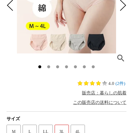
4.0
(2件)
販売店：暮らしの肌着
この販売店の送料について
サイズ
M
L
LL
3L
4L