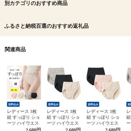
別カテゴリのおすすめ商品
ふるさと納税百選のおすすめ返礼品
関連商品
送料込み
送料込み
送料込み
送
レディース 3枚
レディース 3枚
レディース 3枚
レ
組 すっぽり ショ
組 すっぽり ショ
組 すっぽり ショ
組
ーツ ハイウエス
ーツ ハイウエス
ーツ ハイウエス
ー
ト 綿 コットン
ト 綿 コットン
ト 綿 コットン
ト
2,680
円
2,680
円
2,680
円