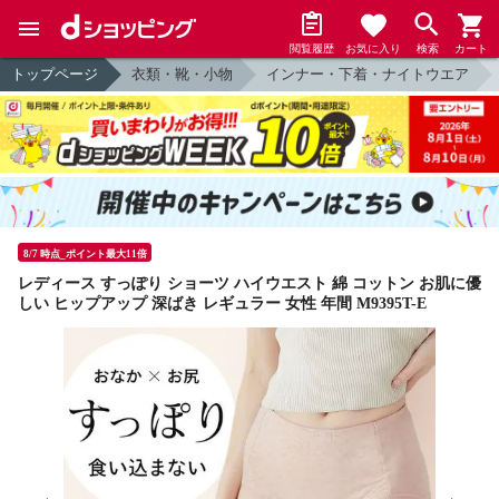
閲覧履歴
お気に入り
検索
カート
トップページ
衣類・靴・小物
インナー・下着・ナイトウエア
8/7 時点_ポイント最大11倍
レディース すっぽり ショーツ ハイウエスト 綿 コットン お肌に優
しい ヒップアップ 深ばき レギュラー 女性 年間 M9395T-E