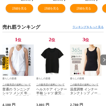
お肌に優しい ヒ
お肌に優しい ヒ
お肌に優しい ヒ
お
ップアップ 深ば
ップアップ 深ば
ップアップ 深ば
ッ
詳細を見る
詳細を見る
詳細を見る
き レギュラー 女
き レギュラー 女
き レギュラー 女
き
性 年間 M9396T-
性 年間 M9396T-
性 年間 M9396T-
性
E
E
E
E
売れ筋ランキング
ランキングをもっと見る
1
2
3
位
位
位
暮らしの肌着
暮らしの肌着
暮らしの肌着
この販売店の送料について
この販売店の送料について
この販売店の送料について
普通の ランニング
ヘルスケア インナー
温度調整 インナー
シャツ メンズ 年間
半袖 シャツ 疲労回
タンクトップ ノース
綿100 % 肌着 下着 U
復 下着 インナーウ
リーブ レディース
首 Uネック 普通 タ
ェア 血行促進 遠赤
調温 女性 婦人 下着
ンクトップ ノースリ
外線 疲労軽減 ボデ
オフホワイト/ブラウ
4,180 円
3,001 円
2,780 円
2