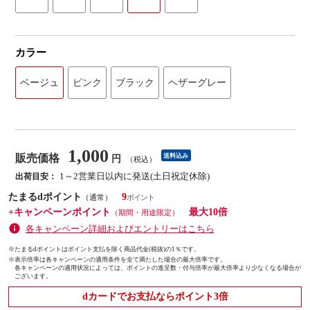
カラー
ベージュ
ピンク
ブラック
ヘザーグレー
1,000
販売価格
送料込み
円
（税込）
1～2営業日以内に発送(土日祝定休除)
出荷目安：
たまるdポイント
9
（通常）
+キャンペーンポイント
最大10倍
（期間・用途限定）
各キャンペーン詳細およびエントリーはこちら
※たまるdポイントはポイント支払を除く商品代金(税抜)の1％です。
※
表示倍率は各キャンペーンの適用条件を全て満たした場合の最大倍率です。
各キャンペーンの適用状況によっては、ポイントの進呈数・付与倍率が最大倍率より少なくなる場合が
ございます。
dカードでお支払ならポイント3倍