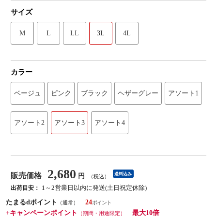
サイズ
M
L
LL
3L
4L
カラー
ベージュ
ピンク
ブラック
ヘザーグレー
アソート1
アソート2
アソート3
アソート4
2,680
販売価格
送料込み
円
（税込）
1～2営業日以内に発送(土日祝定休除)
出荷目安：
たまるdポイント
24
（通常）
+キャンペーンポイント
最大10倍
（期間・用途限定）