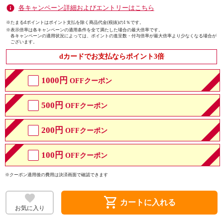
各キャンペーン詳細およびエントリーはこちら
※たまるdポイントはポイント支払を除く商品代金(税抜)の1％です。
※
表示倍率は各キャンペーンの適用条件を全て満たした場合の最大倍率です。
各キャンペーンの適用状況によっては、ポイントの進呈数・付与倍率が最大倍率より少なくなる場合が
ございます。
dカードでお支払ならポイント3倍
1000円
OFFクーポン
500円
OFFクーポン
200円
OFFクーポン
100円
OFFクーポン
※クーポン適用後の費用は決済画面で確認できます
shopping_cart
カートに入れる
お気に入り