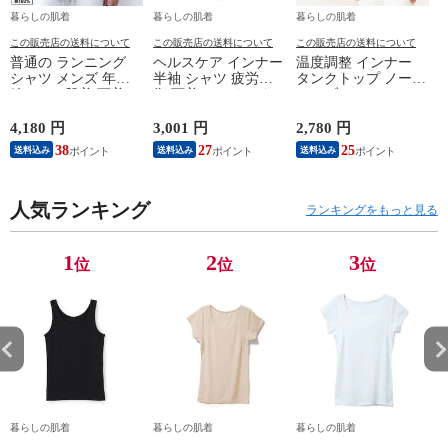
暮らしの肌着
暮らしの肌着
暮らしの肌着
この販売店の送料について
この販売店の送料について
この販売店の送料について
普通の ランニング
ヘルスケア インナー
温度調整 インナー
シャツ メンズ 年間
半袖 シャツ 疲労回
タンクトップ ノース
綿100 % 肌着 下着 U
復 下着 インナーウ
リーブ レディース
首 Uネック 普通 タ
ェア 血行促進 遠赤
調温 女性 婦人 下着
ンクトップ ノースリ
外線 疲労軽減 ボデ
オフホワイト/ブラウ
4,180 円
3,001 円
2,780 円
2
ーブ インナー 紳士
ィケア 健康 プレゼ
ン/ブラック/チャコ
38
27
25
送料込み
送料込み
送料込み
男性 シニア 抗菌 防
ント ギフト ヘルス
ールグレー/ピンク
臭 敬老の日 父の日
ケア 一般医療機器
M/L/LL M9210T-E
M
白 M/L/LL M0100X-E
メンズ 男性 紳士 マ
人気ランキング
イナスイオン ゲルマ
ランキングをもっと見る
ニウム 25AW
K1160L-E
1
2
3
位
位
位
暮らしの肌着
暮らしの肌着
暮らしの肌着