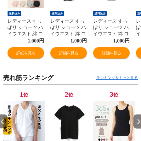
送料込み
送料込み
送料込み
送
レディース すっ
レディース すっ
レディース すっ
レ
ぽり ショーツ ハ
ぽり ショーツ ハ
ぽり ショーツ ハ
ぽ
イウエスト 綿 コ
イウエスト 綿 コ
イウエスト 綿 コ
イ
ットン お肌に優
ットン お肌に優
ットン お肌に優
ッ
1,000
円
1,000
円
1,000
円
しい ヒップアッ
しい ヒップアッ
しい ヒップアッ
し
プ 深ばき レギュ
プ 深ばき レギュ
プ 深ばき レギュ
プ
詳細を見る
詳細を見る
詳細を見る
ラー 女性 年間
ラー 女性 年間
ラー 女性 年間
ラ
M9395T-E
M9395T-E
M9395T-E
M
売れ筋ランキング
ランキングをもっと見る
1
2
3
位
位
位