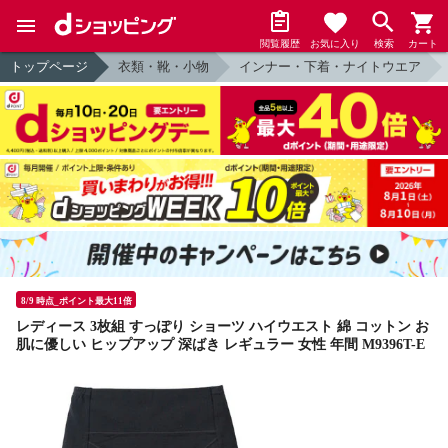
閲覧履歴
お気に入り
検索
カート
トップページ
衣類・靴・小物
インナー・下着・ナイトウエア
8/9 時点_ポイント最大11倍
レディース 3枚組 すっぽり ショーツ ハイウエスト 綿 コットン お
肌に優しい ヒップアップ 深ばき レギュラー 女性 年間 M9396T-E