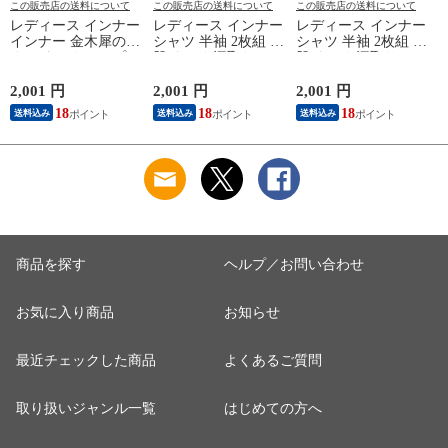
この販売店の送料について
この販売店の送料について
この販売店の送料について
レディース インナー
レディース インナー
レディース インナー
インナー 金木犀のめ
シャツ 半袖 2枚組 素
シャツ 半袖 2枚組 素
ぐみ タンクトップ
肌ドライ 汗取り フ
肌ドライ 汗取り フ
保湿 金木犀 加工 し
レンチ袖 脇汗 汗取
レンチ袖 脇汗 汗取
っとり 保湿 ストレ
り インナーシャツ
り インナーシャツ
2,001 円
2,001 円
2,001 円
1
ッチ ボタニカル タ
パッド付き 春夏 汗
パッド付き 春夏 汗
18
18
18
送料込み
送料込み
送料込み
ンクトップ 秋冬 お
染み 防止 汗 対策 綿
染み 防止 汗 対策 綿
肌に優しい 乾燥肌
混 汗とり パット付
混 汗とり パット付
L
乾燥 キンモクセイ
き 吸汗速乾 白鷲ニ
き 吸汗速乾 白鷲ニ
婦人 女性 下着 肌着
ット工業 S5022B-RT
ット工業 S5022B-RT
24AW M/L/LL
涼しい 肌着
涼しい 肌着
M5480P-E 防寒
商品を探す
ヘルプ／お問い合わせ
お気に入り商品
お知らせ
最近チェックした商品
よくあるご質問
取り扱いジャンル一覧
はじめての方へ