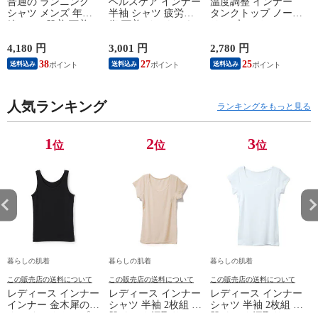
普通の ランニング
ヘルスケア インナー
温度調整 インナー
シャツ メンズ 年間
半袖 シャツ 疲労回
タンクトップ ノース
綿100 % 肌着 下着 U
復 下着 インナーウ
リーブ レディース
首 Uネック 普通 タ
ェア 血行促進 遠赤
調温 女性 婦人 下着
ンクトップ ノースリ
外線 疲労軽減 ボデ
オフホワイト/ブラウ
4,180 円
3,001 円
2,780 円
2
ーブ インナー 紳士
ィケア 健康 プレゼ
ン/ブラック/チャコ
38
27
25
送料込み
送料込み
送料込み
男性 シニア 抗菌 防
ント ギフト ヘルス
ールグレー/ピンク
臭 敬老の日 父の日
ケア 一般医療機器
M/L/LL M9210T-E
M
白 M/L/LL M0100X-E
メンズ 男性 紳士 マ
人気ランキング
イナスイオン ゲルマ
ランキングをもっと見る
ニウム 25AW
K1160L-E
1
2
3
位
位
位
暮らしの肌着
暮らしの肌着
暮らしの肌着
この販売店の送料について
この販売店の送料について
この販売店の送料について
レディース インナー
レディース インナー
レディース インナー
インナー 金木犀のめ
シャツ 半袖 2枚組 素
シャツ 半袖 2枚組 素
ぐみ タンクトップ
肌ドライ 汗取り フ
肌ドライ 汗取り フ