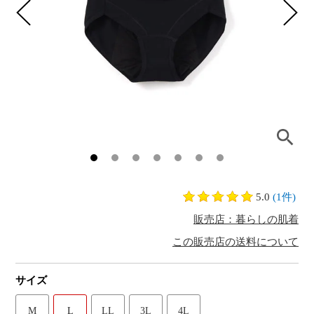
5.0
(1件)
販売店：暮らしの肌着
この販売店の送料について
サイズ
M
L
LL
3L
4L