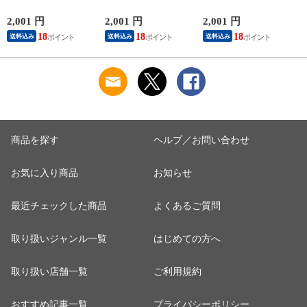
保湿 金木犀 加工 し
レンチ袖 脇汗 汗取
レンチ袖 脇汗 汗取
っとり 保湿 ストレ
り インナーシャツ
り インナーシャツ
2,001 円
2,001 円
2,001 円
1
ッチ ボタニカル タ
パッド付き 春夏 汗
パッド付き 春夏 汗
18
18
18
送料込み
送料込み
送料込み
ンクトップ 秋冬 お
染み 防止 汗 対策 綿
染み 防止 汗 対策 綿
肌に優しい 乾燥肌
混 汗とり パット付
混 汗とり パット付
L
乾燥 キンモクセイ
き 吸汗速乾 白鷲ニ
き 吸汗速乾 白鷲ニ
婦人 女性 下着 肌着
ット工業 S5022B-RT
ット工業 S5022B-RT
24AW M/L/LL
涼しい 肌着
涼しい 肌着
M5480P-E 防寒
商品を探す
ヘルプ／お問い合わせ
お気に入り商品
お知らせ
最近チェックした商品
よくあるご質問
取り扱いジャンル一覧
はじめての方へ
取り扱い店舗一覧
ご利用規約
おすすめ記事一覧
プライバシーポリシー