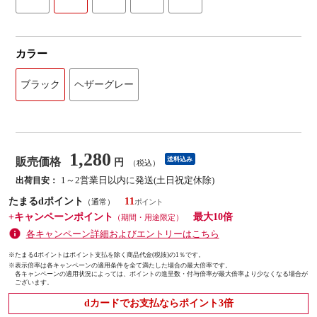
カラー
ブラック
ヘザーグレー
1,280
販売価格
送料込み
円
（税込）
1～2営業日以内に発送(土日祝定休除)
出荷目安：
たまるdポイント
11
（通常）
+キャンペーンポイント
最大10倍
（期間・用途限定）
各キャンペーン詳細およびエントリーはこちら
※たまるdポイントはポイント支払を除く商品代金(税抜)の1％です。
※
表示倍率は各キャンペーンの適用条件を全て満たした場合の最大倍率です。
各キャンペーンの適用状況によっては、ポイントの進呈数・付与倍率が最大倍率より少なくなる場合が
ございます。
dカードでお支払ならポイント3倍