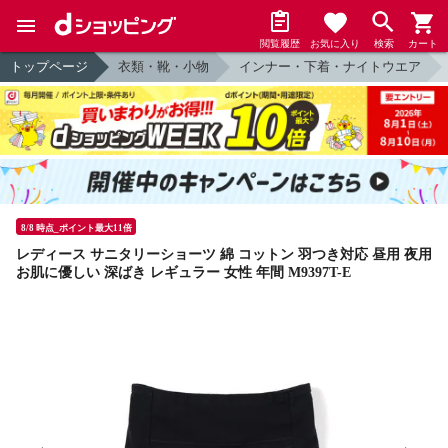
閲覧履歴
お気に入り
検索
カート
トップページ
衣類・靴・小物
インナー・下着・ナイトウエア
8/8 時点_ポイント最大11倍
レディース サニタリーショーツ 綿 コットン 羽つき対応 昼用 夜用
お肌に優しい 深ばき レギュラー 女性 年間 M9397T-E