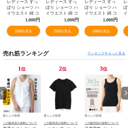
レディース すっ
レディース すっ
レディース すっ
レ
ぽり ショーツ ハ
ぽり ショーツ ハ
ぽり ショーツ ハ
ぽ
イウエスト 綿 コ
イウエスト 綿 コ
イウエスト 綿 コ
イ
ットン お肌に優
ットン お肌に優
ットン お肌に優
ッ
1,000
円
1,000
円
1,000
円
しい ヒップアッ
しい ヒップアッ
しい ヒップアッ
し
プ 深ばき レギュ
プ 深ばき レギュ
プ 深ばき レギュ
プ
詳細を見る
詳細を見る
詳細を見る
ラー 女性 年間
ラー 女性 年間
ラー 女性 年間
ラ
M9395T-E
M9395T-E
M9395T-E
M
売れ筋ランキング
ランキングをもっと見る
1
2
3
位
位
位
暮らしの肌着
暮らしの肌着
暮らしの肌着
この販売店の送料について
この販売店の送料について
この販売店の送料について