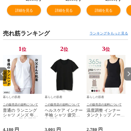
お肌に優しい ヒ
お肌に優しい ヒ
お肌に優しい ヒ
お
ップアップ 深ば
ップアップ 深ば
ップアップ 深ば
ッ
詳細を見る
詳細を見る
詳細を見る
き レギュラー 女
き レギュラー 女
き レギュラー 女
き
性 年間 M9396T-
性 年間 M9396T-
性 年間 M9396T-
性
E
E
E
E
売れ筋ランキング
ランキングをもっと見る
1
2
3
位
位
位
暮らしの肌着
暮らしの肌着
暮らしの肌着
この販売店の送料について
この販売店の送料について
この販売店の送料について
普通の ランニング
ヘルスケア インナー
温度調整 インナー
シャツ メンズ 年間
半袖 シャツ 疲労回
タンクトップ ノース
綿100 % 肌着 下着 U
復 下着 インナーウ
リーブ レディース
首 Uネック 普通 タ
ェア 血行促進 遠赤
調温 女性 婦人 下着
ンクトップ ノースリ
外線 疲労軽減 ボデ
オフホワイト/ブラウ
4,180 円
3,001 円
2,780 円
2