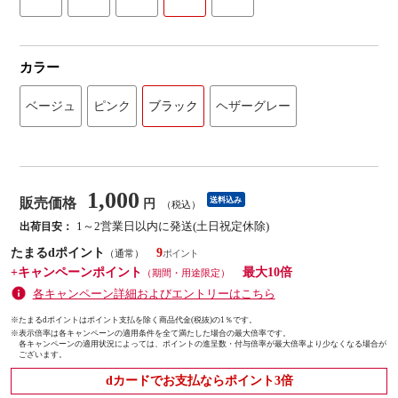
カラー
ベージュ
ピンク
ブラック
ヘザーグレー
1,000
販売価格
送料込み
円
（税込）
1～2営業日以内に発送(土日祝定休除)
出荷目安：
たまるdポイント
9
（通常）
+キャンペーンポイント
最大10倍
（期間・用途限定）
各キャンペーン詳細およびエントリーはこちら
※たまるdポイントはポイント支払を除く商品代金(税抜)の1％です。
※
表示倍率は各キャンペーンの適用条件を全て満たした場合の最大倍率です。
各キャンペーンの適用状況によっては、ポイントの進呈数・付与倍率が最大倍率より少なくなる場合が
ございます。
dカードでお支払ならポイント3倍