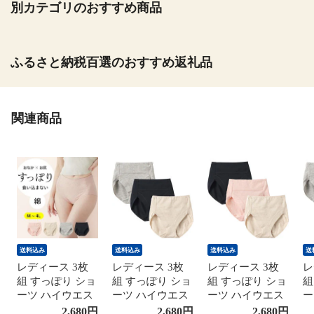
別カテゴリのおすすめ商品
ふるさと納税百選のおすすめ返礼品
関連商品
送料込み
送料込み
送料込み
送
レディース 3枚
レディース 3枚
レディース 3枚
レ
組 すっぽり ショ
組 すっぽり ショ
組 すっぽり ショ
組
ーツ ハイウエス
ーツ ハイウエス
ーツ ハイウエス
ー
ト 綿 コットン
ト 綿 コットン
ト 綿 コットン
ト
2,680
円
2,680
円
2,680
円