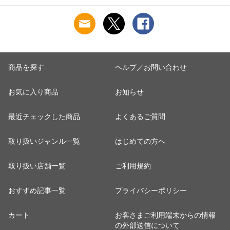
肌に優しい 乾燥肌
混 汗とり パット付
混 汗とり パット付
L
乾燥 キンモクセイ
き 吸汗速乾 白鷲ニ
き 吸汗速乾 白鷲ニ
婦人 女性 下着 肌着
ット工業 S5022B-RT
ット工業 S5022B-RT
24AW M/L/LL
涼しい 肌着
涼しい 肌着
M5480P-E 防寒
商品を探す
ヘルプ／お問い合わせ
お気に入り商品
お知らせ
最近チェックした商品
よくあるご質問
取り扱いジャンル一覧
はじめての方へ
取り扱い店舗一覧
ご利用規約
おすすめ記事一覧
プライバシーポリシー
カート
お客さまご利用端末からの情報
の外部送信について