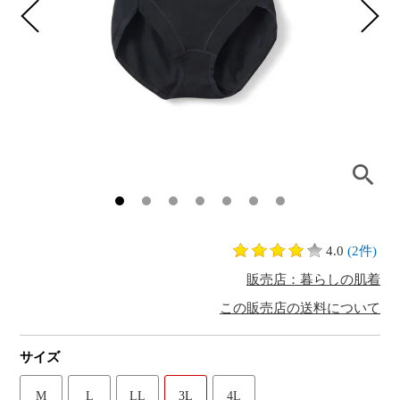
4.0
(2件)
販売店：暮らしの肌着
この販売店の送料について
サイズ
M
L
LL
3L
4L