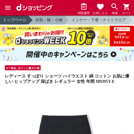
閲覧履歴
お気に入り
検索
カート
トップページ
衣類・靴・小物
インナー・下着・ナイトウエア
8/7 時点_ポイント最大11倍
レディース すっぽり ショーツ ハイウエスト 綿 コットン お肌に優
しい ヒップアップ 深ばき レギュラー 女性 年間 M9395T-E