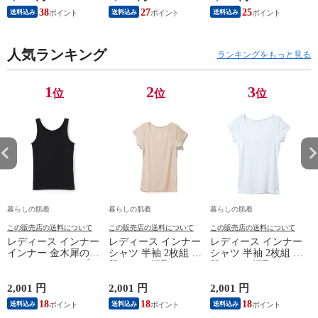
ーブ インナー 紳士
ィケア 健康 プレゼ
ン/ブラック/チャコ
38
27
25
送料込み
送料込み
送料込み
男性 シニア 抗菌 防
ント ギフト ヘルス
ールグレー/ピンク
臭 敬老の日 父の日
ケア 一般医療機器
M/L/LL M9210T-E
M
白 M/L/LL M0100X-E
メンズ 男性 紳士 マ
人気ランキング
イナスイオン ゲルマ
ランキングをもっと見る
ニウム 25AW
K1160L-E
1
2
3
位
位
位
暮らしの肌着
暮らしの肌着
暮らしの肌着
この販売店の送料について
この販売店の送料について
この販売店の送料について
レディース インナー
レディース インナー
レディース インナー
インナー 金木犀のめ
シャツ 半袖 2枚組 素
シャツ 半袖 2枚組 素
ぐみ タンクトップ
肌ドライ 汗取り フ
肌ドライ 汗取り フ
保湿 金木犀 加工 し
レンチ袖 脇汗 汗取
レンチ袖 脇汗 汗取
っとり 保湿 ストレ
り インナーシャツ
り インナーシャツ
2,001 円
2,001 円
2,001 円
1
ッチ ボタニカル タ
パッド付き 春夏 汗
パッド付き 春夏 汗
18
18
18
送料込み
送料込み
送料込み
ンクトップ 秋冬 お
染み 防止 汗 対策 綿
染み 防止 汗 対策 綿