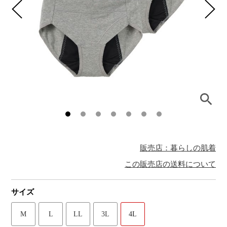
販売店：暮らしの肌着
この販売店の送料について
サイズ
M
L
LL
3L
4L