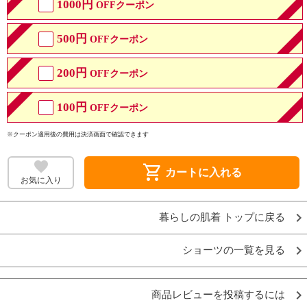
1000円
OFFクーポン
500円
OFFクーポン
200円
OFFクーポン
100円
OFFクーポン
※クーポン適用後の費用は決済画面で確認できます
shopping_cart
カートに入れる
お気に入り
暮らしの肌着 トップに戻る
ショーツの一覧を見る
商品レビューを投稿するには