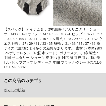
【スペック】 アイテム名： 2枚組綿ベア天サニタリーショー
ツ M9398T-E サイズ： M / L / LL / 3L / 4L ヒップ： 87-95 / 92
-100 / 97-105 / 102-110 / 107-115 着丈： 28 / 29 / 30 / 31 / 32 ウ
エスト幅： 27 / 29 / 31 / 33 / 35 身幅： 31 / 33 / 35 / 37 / 39 ※
サイズは生地により多少の差異があります。 素材：(本体) 綿9
5％ポリウレタン5％ (防水シート）ポリエステル、綿 製造：
中国 サニタリー ショーツ 綿 羽つき 対応 昼用 夜用 お肌に優
しい ヒップアップ レディース 年間 ブラック/グレー M/L/LL/3
L/4L M9397T-E
この商品のカテゴリ
暮らしの肌着