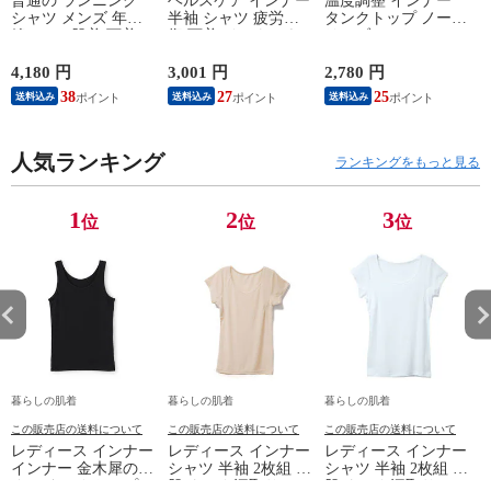
普通の ランニング
ヘルスケア インナー
温度調整 インナー
シャツ メンズ 年間
半袖 シャツ 疲労回
タンクトップ ノース
綿100 % 肌着 下着 U
復 下着 インナーウ
リーブ レディース
首 Uネック 普通 タ
ェア 血行促進 遠赤
調温 女性 婦人 下着
ンクトップ ノースリ
外線 疲労軽減 ボデ
オフホワイト/ブラウ
4,180 円
3,001 円
2,780 円
2
ーブ インナー 紳士
ィケア 健康 プレゼ
ン/ブラック/チャコ
38
27
25
送料込み
送料込み
送料込み
男性 シニア 抗菌 防
ント ギフト ヘルス
ールグレー/ピンク
臭 敬老の日 父の日
ケア 一般医療機器
M/L/LL M9210T-E
M
白 M/L/LL M0100X-E
メンズ 男性 紳士 マ
人気ランキング
イナスイオン ゲルマ
ランキングをもっと見る
ニウム 25AW
K1160L-E
1
2
3
位
位
位
暮らしの肌着
暮らしの肌着
暮らしの肌着
この販売店の送料について
この販売店の送料について
この販売店の送料について
レディース インナー
レディース インナー
レディース インナー
インナー 金木犀のめ
シャツ 半袖 2枚組 素
シャツ 半袖 2枚組 素
ぐみ タンクトップ
肌ドライ 汗取り フ
肌ドライ 汗取り フ