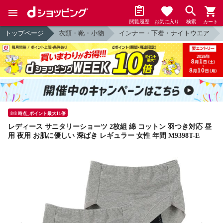
閲覧履歴
お気に入り
検索
カート
トップページ
衣類・靴・小物
インナー・下着・ナイトウエア
8/8 時点_ポイント最大11倍
レディース サニタリーショーツ 2枚組 綿 コットン 羽つき対応 昼
用 夜用 お肌に優しい 深ばき レギュラー 女性 年間 M9398T-E