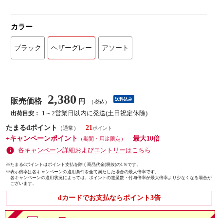
カラー
ブラック
ヘザーグレー
アソート
2,380
販売価格
送料込み
円
（税込）
1～2営業日以内に発送(土日祝定休除)
出荷目安：
たまるdポイント
21
（通常）
+キャンペーンポイント
最大10倍
（期間・用途限定）
各キャンペーン詳細およびエントリーはこちら
※たまるdポイントはポイント支払を除く商品代金(税抜)の1％です。
※
表示倍率は各キャンペーンの適用条件を全て満たした場合の最大倍率です。
各キャンペーンの適用状況によっては、ポイントの進呈数・付与倍率が最大倍率より少なくなる場合が
ございます。
dカードでお支払ならポイント3倍