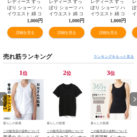
レディース すっ
レディース すっ
レディース すっ
レ
ぽり ショーツ ハ
ぽり ショーツ ハ
ぽり ショーツ ハ
ぽ
イウエスト 綿 コ
イウエスト 綿 コ
イウエスト 綿 コ
イ
ットン お肌に優
ットン お肌に優
ットン お肌に優
ッ
1,000
円
1,000
円
1,000
円
しい ヒップアッ
しい ヒップアッ
しい ヒップアッ
し
プ 深ばき レギュ
プ 深ばき レギュ
プ 深ばき レギュ
プ
詳細を見る
詳細を見る
詳細を見る
ラー 女性 年間
ラー 女性 年間
ラー 女性 年間
ラ
M9395T-E
M9395T-E
M9395T-E
M
売れ筋ランキング
ランキングをもっと見る
1
2
3
位
位
位
暮らしの肌着
暮らしの肌着
暮らしの肌着
この販売店の送料について
この販売店の送料について
この販売店の送料について