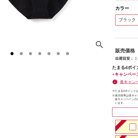
カラー
ブラック
販売価格
出荷目安：
たまるdポイ
+キャンペー
各キャン
※たまるdポイントは
※
表示倍率は各キャ
各キャンペーンの
います。