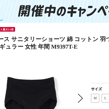
ント最大11倍
ース サニタリーショーツ 綿 コットン 羽つ
ギュラー 女性 年間 M9397T-E
サイズ
M
L