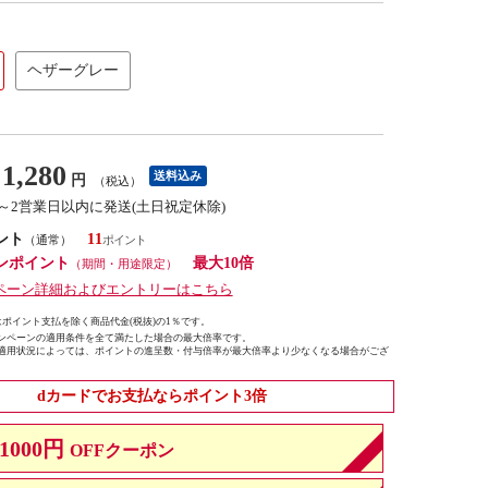
ヘザーグレー
1,280
送料込み
円
（税込）
1～2営業日以内に発送(土日祝定休除)
ント
11
（通常）
ンポイント
最大10倍
（期間・用途限定）
ペーン詳細およびエントリーはこちら
ポイント支払を除く商品代金(税抜)の1％です。
ンペーンの適用条件を全て満たした場合の最大倍率です。
適用状況によっては、ポイントの進呈数・付与倍率が最大倍率より少なくなる場合がござ
dカードでお支払ならポイント3倍
1000円
OFFクーポン