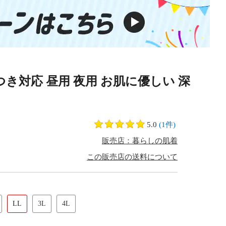
き対応 昼用 夜用 お肌に優しい 深
5.0
(1件)
販売店：暮らしの肌着
この販売店の送料について
LL
3L
4L