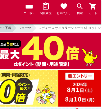
クーポン
閲覧履歴
お気に入り
検索
カート
ー・下着
ショーツ
レディース サニタリーショーツ 綿 コットン 羽つき対