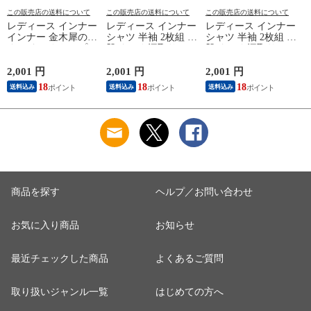
この販売店の送料について
この販売店の送料について
この販売店の送料について
レディース インナー
レディース インナー
レディース インナー
インナー 金木犀のめ
シャツ 半袖 2枚組 素
シャツ 半袖 2枚組 素
ぐみ タンクトップ
肌ドライ 汗取り フ
肌ドライ 汗取り フ
保湿 金木犀 加工 し
レンチ袖 脇汗 汗取
レンチ袖 脇汗 汗取
っとり 保湿 ストレ
り インナーシャツ
り インナーシャツ
2,001 円
2,001 円
2,001 円
3
ッチ ボタニカル タ
パッド付き 春夏 汗
パッド付き 春夏 汗
18
18
18
送料込み
送料込み
送料込み
ンクトップ 秋冬 お
染み 防止 汗 対策 綿
染み 防止 汗 対策 綿
肌に優しい 乾燥肌
混 汗とり パット付
混 汗とり パット付
乾燥 キンモクセイ
き 吸汗速乾 白鷲ニ
き 吸汗速乾 白鷲ニ
婦人 女性 下着 肌着
ット工業 S5022B-RT
ット工業 S5022B-RT
24AW M/L/LL
涼しい 肌着
涼しい 肌着
M5480P-E 防寒
K
商品を探す
ヘルプ／お問い合わせ
お気に入り商品
お知らせ
最近チェックした商品
よくあるご質問
取り扱いジャンル一覧
はじめての方へ