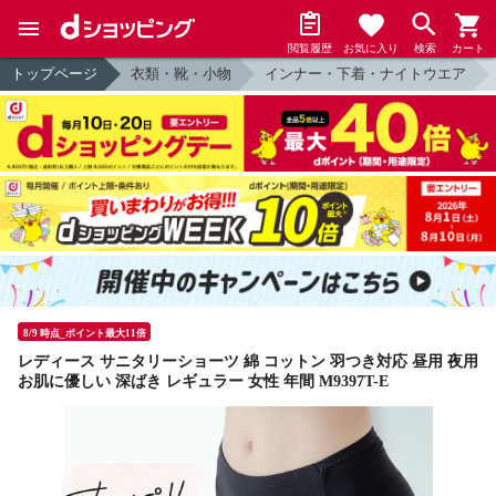
閲覧履歴
お気に入り
検索
カート
トップページ
衣類・靴・小物
インナー・下着・ナイトウエア
8/9 時点_ポイント最大11倍
レディース サニタリーショーツ 綿 コットン 羽つき対応 昼用 夜用
お肌に優しい 深ばき レギュラー 女性 年間 M9397T-E