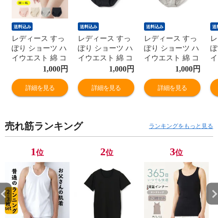
送料込み
送料込み
送料込み
送
レディース すっ
レディース すっ
レディース すっ
レ
ぽり ショーツ ハ
ぽり ショーツ ハ
ぽり ショーツ ハ
ぽ
イウエスト 綿 コ
イウエスト 綿 コ
イウエスト 綿 コ
イ
ットン お肌に優
ットン お肌に優
ットン お肌に優
ッ
1,000
円
1,000
円
1,000
円
しい ヒップアッ
しい ヒップアッ
しい ヒップアッ
し
プ 深ばき レギュ
プ 深ばき レギュ
プ 深ばき レギュ
プ
詳細を見る
詳細を見る
詳細を見る
ラー 女性 年間
ラー 女性 年間
ラー 女性 年間
ラ
M9395T-E
M9395T-E
M9395T-E
M
売れ筋ランキング
ランキングをもっと見る
1
2
3
位
位
位