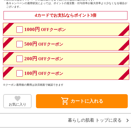
各キャンペーンの適用状況によっては、ポイントの進呈数・付与倍率が最大倍率より少なくなる場合が
ございます。
dカードでお支払ならポイント3倍
1000円
OFFクーポン
500円
OFFクーポン
200円
OFFクーポン
100円
OFFクーポン
※クーポン適用後の費用は決済画面で確認できます
shopping_cart
カートに入れる
お気に入り
暮らしの肌着 トップに戻る