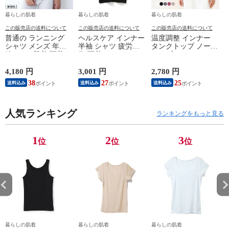
暮らしの肌着
暮らしの肌着
暮らしの肌着
この販売店の送料について
この販売店の送料について
この販売店の送料について
普通の ランニング
ヘルスケア インナー
温度調整 インナー
シャツ メンズ 年間
半袖 シャツ 疲労回
タンクトップ ノース
綿100 % 肌着 下着 U
復 下着 インナーウ
リーブ レディース
首 Uネック 普通 タ
ェア 血行促進 遠赤
調温 女性 婦人 下着
ンクトップ ノースリ
外線 疲労軽減 ボデ
オフホワイト/ブラウ
4,180 円
3,001 円
2,780 円
2
ーブ インナー 紳士
ィケア 健康 プレゼ
ン/ブラック/チャコ
38
27
25
送料込み
送料込み
送料込み
男性 シニア 抗菌 防
ント ギフト ヘルス
ールグレー/ピンク
臭 敬老の日 父の日
ケア 一般医療機器
M/L/LL M9210T-E
M
白 M/L/LL M0100X-E
メンズ 男性 紳士 マ
人気ランキング
イナスイオン ゲルマ
ランキングをもっと見る
ニウム 25AW
K1160L-E
1
2
3
位
位
位
暮らしの肌着
暮らしの肌着
暮らしの肌着