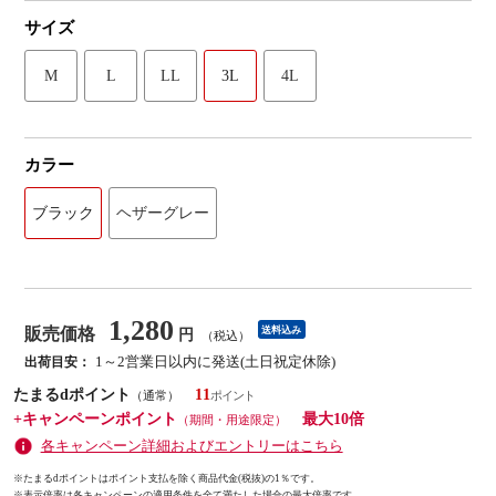
サイズ
M
L
LL
3L
4L
カラー
ブラック
ヘザーグレー
1,280
販売価格
送料込み
円
（税込）
1～2営業日以内に発送(土日祝定休除)
出荷目安：
たまるdポイント
11
（通常）
+キャンペーンポイント
最大10倍
（期間・用途限定）
各キャンペーン詳細およびエントリーはこちら
※たまるdポイントはポイント支払を除く商品代金(税抜)の1％です。
※
表示倍率は各キャンペーンの適用条件を全て満たした場合の最大倍率です。