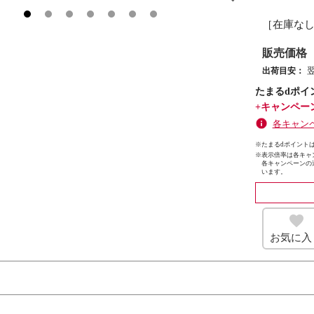
［在庫な
販売価格
出荷目安：
たまるdポイ
+キャンペー
各キャン
※たまるdポイントは
※
表示倍率は各キャ
各キャンペーンの
います。
お気に入