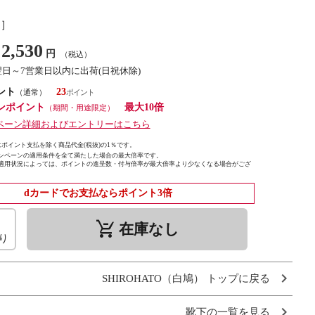
し］
2,530
円
（税込）
翌日～7営業日以内に出荷(日祝休除)
ント
23
（通常）
ンポイント
最大10倍
（期間・用途限定）
ペーン詳細およびエントリーはこちら
ポイント支払を除く商品代金(税抜)の1％です。
ンペーンの適用条件を全て満たした場合の最大倍率です。
適用状況によっては、ポイントの進呈数・付与倍率が最大倍率より少なくなる場合がござ
dカードでお支払ならポイント3倍
remove_shopping_cart
在庫なし
り
SHIROHATO（白鳩） トップに戻る
靴下の一覧を見る