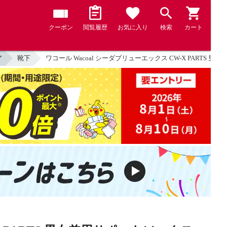
クーポン
閲覧履歴
お気に入り
検索
カート
ア
靴下
ワコール Wacoal シーダブリューエックス CW-X PARTS