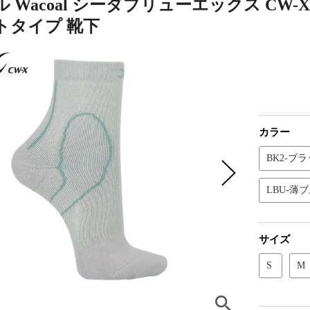
 Wacoal シーダブリューエックス CW-
トタイプ 靴下
カラー
BK2-ブラ
LBU-薄
サイズ
S
M