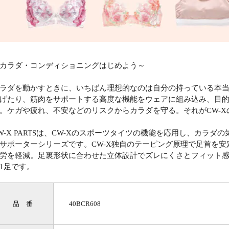
カラダ・コンディショニングはじめよう～
ラダを動かすときに、いちばん理想的なのは自分の持っている本
げたり、筋肉をサポートする高度な機能をウェアに組み込み、目
。ケガや疲れ、不安などのリスクからカラダを守る。それがCW-
W-X PARTSは、CW-Xのスポーツタイツの機能を応用し、カラ
サポーターシリーズです。CW-X独自のテーピング原理で足首を
労を軽減。足裏形状に合わせた立体設計でズレにくさとフィット
1足です。
品 番
40BCR608