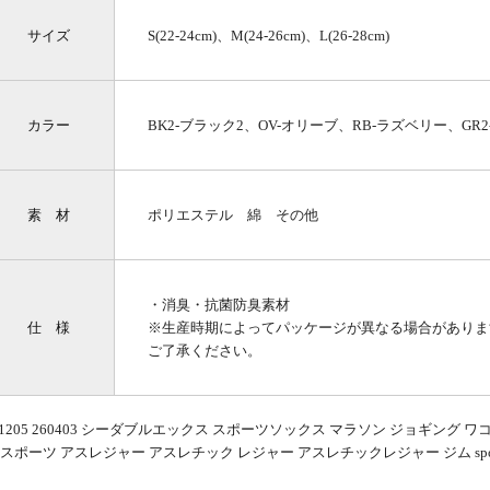
サイズ
S(22-24cm)、M(24-26cm)、L(26-28cm)
カラー
BK2-ブラック2、OV-オリーブ、RB-ラズベリー、GR
素 材
ポリエステル 綿 その他
・消臭・抗菌防臭素材
仕 様
※生産時期によってパッケージが異なる場合がありま
ご了承ください。
41205 260403 シーダブルエックス スポーツソックス マラソン ジョギング ワコール
 スポーツ アスレジャー アスレチック レジャー アスレチックレジャー ジム spo_leg smsw