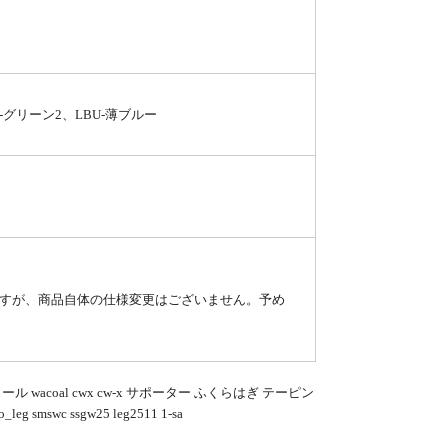
2-グリーン2、LBU-薄ブルー
すが、商品自体の仕様変更はございません。予め
 wacoal cwx cw-x サポーター ふくらはぎ テーピン
c ssgw25 leg2511 1-sa