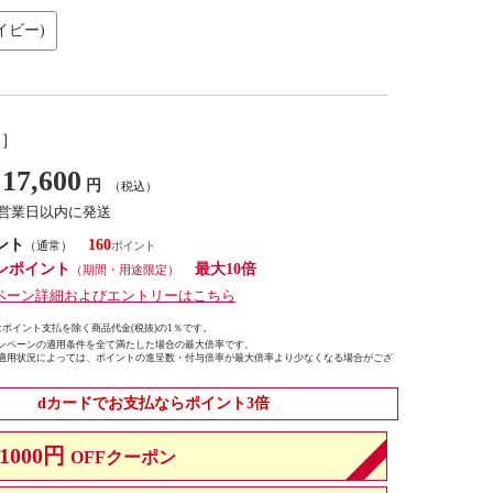
イビー)
し］
17,600
円
（税込）
7営業日以内に発送
ント
160
（通常）
ンポイント
最大10倍
（期間・用途限定）
ペーン詳細およびエントリーはこちら
ポイント支払を除く商品代金(税抜)の1％です。
ンペーンの適用条件を全て満たした場合の最大倍率です。
適用状況によっては、ポイントの進呈数・付与倍率が最大倍率より少なくなる場合がござ
dカードでお支払ならポイント3倍
1000円
OFFクーポン