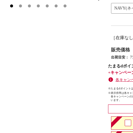
NAVY(ネ
［在庫な
販売価格
出荷目安：
たまるdポイ
+キャンペー
各キャン
※たまるdポイントは
※
表示倍率は各キャ
各キャンペーンの
います。