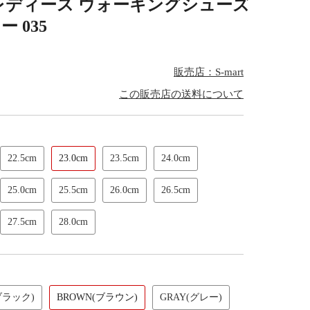
レディース ウォーキングシューズ
 035
販売店：S-mart
この販売店の送料について
22.5cm
23.0cm
23.5cm
24.0cm
25.0cm
25.5cm
26.0cm
26.5cm
27.5cm
28.0cm
ブラック)
BROWN(ブラウン)
GRAY(グレー)