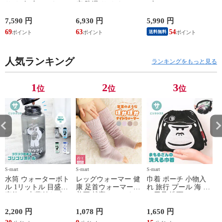
サイズ ブランド ロ
広 防滑 サイドファ
ゾン ベスト ファン
ゴ プリント かばん
スナー ウォーキング
対応 半袖 ブルゾン
鞄 機内持ち込み 夏
シューズ 黒 トパー
ジャケット 遮熱 作
ド
7,590 円
6,930 円
5,990 円
5
スラッシャー
ズ モア 靴 カジュア
業服 作業着 上着 ア
69
63
54
4
送料無料
THRASHER r1929
ルシューズ 外反母趾
タックベース KF100
1
歩きやすい シニア
ミセス ファッション
人気ランキング
50代 60代 母の日 ギ
ランキングをもっと見る
フト プレゼント グ
レー ベージュ
TOPAZ 1410
1
2
3
位
位
位
S-mart
S-mart
S-mart
S-
水筒 ウォーターボト
レッグウォーマー 健
巾着 ポーチ 小物入
ル 1リットル 目盛り
康 足首ウォーマー
れ 旅行 プール 海 バ
直飲み 中蓋付き 大
着圧 就寝 おしゃれ
ス用品 洗面セット
容量 かわいい 軽い
冷え靴下 ソックス
洗える ゴリラ 銭湯
マイボトル 動物 ア
ふんわり 足湯のよう
サウナ ごリラックス
2,200 円
1,078 円
1,650 円
2
ニマル ゴリラ ごリ
なぽかぽかナイトウ
まもるさんの洗える