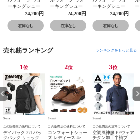
ルウォーク ウォ
ルウォーク ウォ
ルウォーク ウォ
ル
ーキングシュー
ーキングシュー
ーキングシュー
ー
ズ レディース メ
ズ レディース メ
ズ レディース メ
ズ
24,200
円
24,200
円
24,200
円
ンズ 防水 ゴアテ
ンズ 防水 ゴアテ
ンズ 防水 ゴアテ
ン
ックス 4E 本革
ックス 4E 本革
ックス 4E 本革
ッ
在庫なし
在庫なし
在庫なし
レザー 反射材 黒
レザー 反射材 黒
レザー 反射材 黒
レ
ブラウン 022
ブラウン 022
ブラウン 022
ブ
売れ筋ランキング
ランキングをもっと見る
1
2
3
位
位
位
S-mart
S-mart
S-mart
S-
この販売店の送料について
この販売店の送料について
この販売店の送料について
デイパック 27l バッ
コンフォートシュー
空調風神服 EFウェア
クパック リュック
ズ レディース 4e 幅
チタン加工半袖ブル