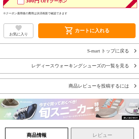
300円
OFFクーポン
※クーポン適用後の費用は決済画面で確認できます
shopping_cart
カートに入れる
お気に入り
S-mart トップに戻る
レディースウォーキングシューズの一覧を見る
商品レビューを投稿するには
商品情報
レビュー