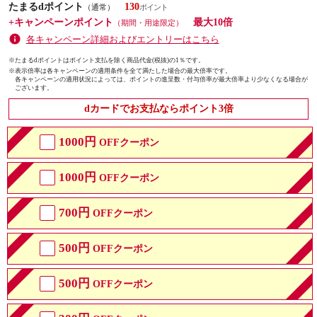
たまるdポイント
130
（通常）
+キャンペーンポイント
最大10倍
（期間・用途限定）
各キャンペーン詳細およびエントリーはこちら
※たまるdポイントはポイント支払を除く商品代金(税抜)の1％です。
※
表示倍率は各キャンペーンの適用条件を全て満たした場合の最大倍率です。
各キャンペーンの適用状況によっては、ポイントの進呈数・付与倍率が最大倍率より少なくなる場合が
ございます。
dカードでお支払ならポイント3倍
1000円
OFFクーポン
1000円
OFFクーポン
700円
OFFクーポン
500円
OFFクーポン
500円
OFFクーポン