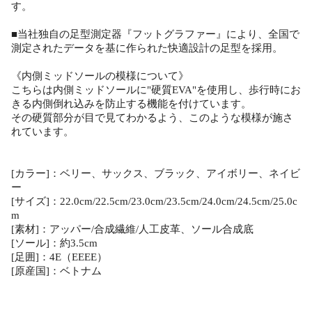
す。
■当社独自の足型測定器『フットグラファー』により、全国で
測定されたデータを基に作られた快適設計の足型を採用。
《内側ミッドソールの模様について》
こちらは内側ミッドソールに"硬質EVA"を使用し、歩行時にお
きる内側倒れ込みを防止する機能を付けています。
その硬質部分が目で見てわかるよう、このような模様が施さ
れています。
[カラー]：ベリー、サックス、ブラック、アイボリー、ネイビ
ー
[サイズ]：22.0cm/22.5cm/23.0cm/23.5cm/24.0cm/24.5cm/25.0c
m
[素材]：アッパー/合成繊維/人工皮革、ソール合成底
[ソール]：約3.5cm
[足囲]：4E（EEEE）
[原産国]：ベトナム