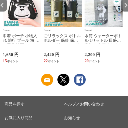
S-mart
S-mart
S-mart
S-
巾着 ポーチ 小物入
ごリラックス ボトル
水筒 ウォーターボト
れ 旅行 プール 海 バ
ホルダー 保冷 保温
ル 1リットル 目盛り
ス用品 洗面セット
ショルダー ループ付
直飲み 中蓋付き 大
洗える ゴリラ 銭湯
き 軽量グッズ 水分
容量 かわいい 軽い
サウナ ごリラックス
補給 マイボトル サ
マイボトル 動物 ア
1,650 円
2,420 円
2,200 円
1
まもるさんの洗える
ウナ 温泉 水筒 カバ
ニマル ゴリラ ごリ
15
22
20
9
巾着 ブラック 黒
ー トトノイモード
ラックス ゴリゴリボ
ォ
ゴリゴリ GORELAX
トル
商品を探す
ヘルプ／お問い合わせ
お気に入り商品
お知らせ