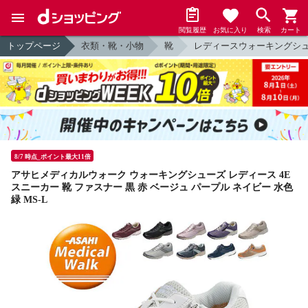
閲覧履歴
お気に入り
検索
カート
トップページ
衣類・靴・小物
靴
レディースウォーキングシ
8/7 時点_ポイント最大11倍
アサヒメディカルウォーク ウォーキングシューズ レディース 4E
スニーカー 靴 ファスナー 黒 赤 ベージュ パープル ネイビー 水色
緑 MS-L