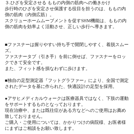
３.ひざを安定させる ももの内側の筋肉への働きかけ
歩行時のひざを安定させ保護する役目を担うのは、ももの内
側の筋肉（内側広筋）。
スクリューホームムーブメントを促すSHM機能は、ももの内
側の筋肉を効率よく活動させ、正しい歩行へ導きます。
■ファスナーは握りやすい持ち手で開閉しやすく、着脱スムー
ズ。
ファスナータブ（引き手）を前に倒せば、ファスナーをロッ
クできて安全です。
また、フィット感を損なわずに歩けます。
■独自の足型測定器『フットグラファー』により、全国で測定
されたデータを基に作られた、快適設計の足型を採用。
●アサヒメディカルウォークは医療器具ではなく、下肢の運動
をサポートするものとなっております。
現在治療中、または既往症がある方などへのご使用はお薦め
致しておりません。
ご購入・ご使用については、かかりつけの病院様、お医者様
にまずはご相談をお願い致します。