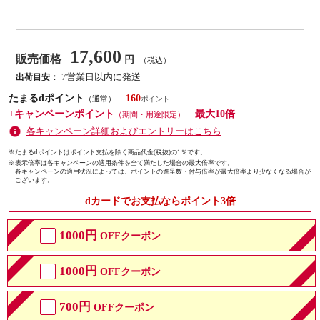
17,600
販売価格
円
（税込）
7営業日以内に発送
出荷目安：
たまるdポイント
160
（通常）
+キャンペーンポイント
最大10倍
（期間・用途限定）
各キャンペーン詳細およびエントリーはこちら
※たまるdポイントはポイント支払を除く商品代金(税抜)の1％です。
※
表示倍率は各キャンペーンの適用条件を全て満たした場合の最大倍率です。
各キャンペーンの適用状況によっては、ポイントの進呈数・付与倍率が最大倍率より少なくなる場合が
ございます。
dカードでお支払ならポイント3倍
1000円
OFFクーポン
1000円
OFFクーポン
700円
OFFクーポン