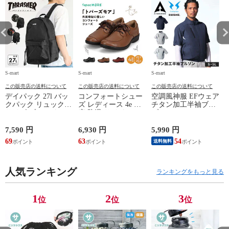
S-mart
S-mart
S-mart
S-
この販売店の送料について
この販売店の送料について
この販売店の送料について
デイパック 27l バッ
コンフォートシュー
空調風神服 EFウェア
クパック リュック
ズ レディース 4e 幅
チタン加工半袖ブル
サイズ ブランド ロ
広 防滑 サイドファ
ゾン ベスト ファン
ゴ プリント かばん
スナー ウォーキング
対応 半袖 ブルゾン
鞄 機内持ち込み 夏
シューズ 黒 トパー
ジャケット 遮熱 作
ド
7,590 円
6,930 円
5,990 円
5
スラッシャー
ズ モア 靴 カジュア
業服 作業着 上着 ア
69
63
54
4
送料無料
THRASHER r1929
ルシューズ 外反母趾
タックベース KF100
1
歩きやすい シニア
ミセス ファッション
人気ランキング
50代 60代 母の日 ギ
ランキングをもっと見る
フト プレゼント グ
レー ベージュ
TOPAZ 1410
1
2
3
位
位
位