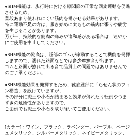
●SHM機能は、歩行時における膝関節の正常な回旋運動を促進
させるため、
普段あまり使われにくい筋肉を働かせる効果があります。
特に運動不足の方は、履き始めに太ももの筋肉に張りや疲労
を生じることがあります。
万が一、持続的な筋肉の痛みや違和感がある場合は、速やか
にご使用を中止してください。
●SHM機能の靴底は、踵部のゴムが稼動することで機能を発揮
しますので、濡れた路面などでは多少摩擦音が出ます。
ゴムと路面が擦れて出る音で品質上の問題ではありませんで
のご了承ください。
●SHM機能効果を発揮するため、靴底踵部に「らせん状のフィ
ン構造」を設けていますが、
その部分に泥土や小石が詰まると効果が薄れたり転倒やつま
ずきの危険性がありますので、
ご面倒でも泥土や小石を取り除いてご使用ください。
[カラー]：ワイン、ブラック、ラベンダー、パープル、ベージ
ュメタリック、シルバーメタリック、ネイビーメタリック、