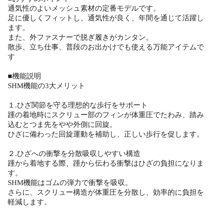
通気性のよいメッシュ素材の定番モデルです。
足に優しくフィットし、通気性が良く、年間を通じて活躍し
ます。
また、外ファスナーで脱ぎ履きがカンタン。
散歩、立ち仕事、普段のお出かけでも使える万能アイテムで
す
■機能説明
SHM機能の3大メリット
１.ひざ関節を守る理想的な歩行をサポート
踵の着地時にスクリュー部のフィンが体重圧でたわみ、踏み
込むとつま先をやや外側に回旋。
ひざに備わった回旋運動を補助し、正しい歩行を促します。
２.ひざへの衝撃を分散吸収しやすい構造
踵から着地する際、踵から伝わる衝撃はひざの負担になりま
す。
SHM機能はゴムの弾力で衝撃を吸収。
さらに、スクリュー構造が体重圧を分散し、効率的に負担を
軽減します。