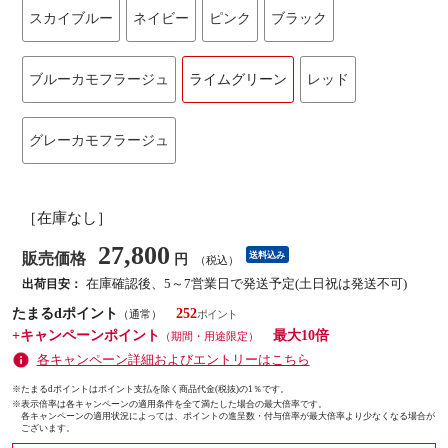
スカイブルー
ネイビー
ピンク
ブラック
ブルーカモフラージュ
ライムグリーン
レッド
グレーカモフラージュ
［在庫なし］
27,800
販売価格
送料込み
円
（税込）
在庫確認後、5～7営業日で発送予定(土日祝は発送不可)
出荷目安：
たまるdポイント
252
（通常）
+キャンペーンポイント
最大10倍
（期間・用途限定）
各キャンペーン詳細およびエントリーはこちら
※たまるdポイントはポイント支払を除く商品代金(税抜)の1％です。
※
表示倍率は各キャンペーンの適用条件を全て満たした場合の最大倍率です。
各キャンペーンの適用状況によっては、ポイントの進呈数・付与倍率が最大倍率より少なくなる場合が
ございます。