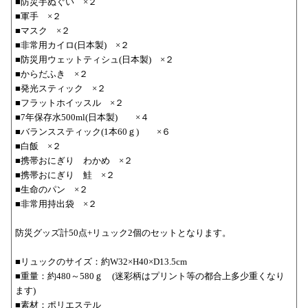
■防災手ぬぐい ×２
■軍手 ×２
■マスク ×２
■非常用カイロ(日本製) ×２
■防災用ウェットティシュ(日本製) ×２
■からだふき ×２
■発光スティック ×２
■フラットホイッスル ×２
■7年保存水500ml(日本製) ×４
■バランススティック(1本60ｇ) ×６
■白飯 ×２
■携帯おにぎり わかめ ×２
■携帯おにぎり 鮭 ×２
■生命のパン ×２
■非常用持出袋 ×２
防災グッズ計50点+リュック2個のセットとなります。
■リュックのサイズ：約W32×H40×D13.5cm
■重量：約480～580ｇ (迷彩柄はプリント等の都合上多少重くなり
ます)
■素材：ポリエステル