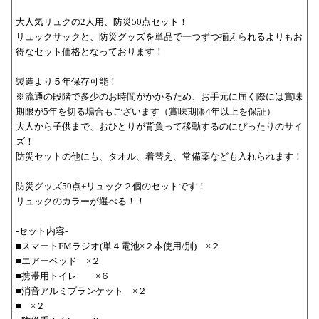
大人気リュクの2人用、防災50点セット！
リュックサックと、防災グッズを単品で一つずつ揃えられるよりもお
得なセット価格となっております！
製造より５年保存可能！
※流通の段階で多少のお時間がかかるため、お手元に届く際には賞味
期限が5年を切る場合もございます（賞味期限4年以上を保証）
大人から子供まで、おひとりが背負って移動するのにぴったりのサイ
ズ！
防災セットの他にも、タオル、着替え、常備薬なども入れられます！
防災グッズ50点+リュック２個のセットです！
リュックのカラーが選べる！！
-セット内容-
■スマートFMラジオ(単４電池×２本使用/別) ×２
■エアーベッド ×２
■携帯用トイレ ×６
■消音アルミブランケット ×２
■ ×２