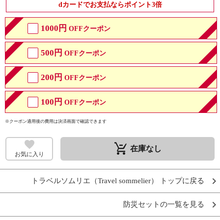
dカードでお支払ならポイント3倍
1000円
OFFクーポン
500円
OFFクーポン
200円
OFFクーポン
100円
OFFクーポン
※クーポン適用後の費用は決済画面で確認できます
remove_shopping_cart
在庫なし
お気に入り
トラベルソムリエ（Travel sommelier） トップに戻る
防災セットの一覧を見る