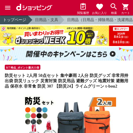
閲覧履歴
お気に入り
検索
カート
トップページ
日用品・文具
日用品（日用品・掃除用品・洗濯用品
8/7 時点_ポイント最大11倍
防災セット 2人用 50点セット 集中豪雨 2人分 防災グッズ 非常用持
出袋 防災リュック 災害対策 防災用品 避難グッズ 地震対策 避難用
品 保存水 非常食 防災 307 【防災24】ライムグリーン t-bou2