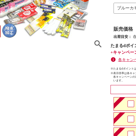
ブルーカ
販売価格
出荷目安：
たまるdポイ
+キャンペー
各キャン
※たまるdポイントは
※
表示倍率は各キャ
各キャンペーンの
います。