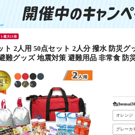
ント最大11倍
ト 2人用 50点セット 2人分 撥水 防災
避難グッズ 地震対策 避難用品 非常食 防災 3
色(bousai30
オレンジ
グレーカ