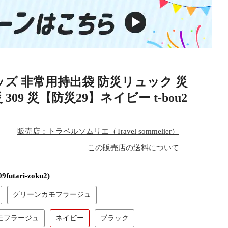
グッズ 非常用持出袋 防災リュック 災
09 災【防災29】ネイビー t-bou2
販売店：トラベルソムリエ（Travel sommelier）
この販売店の送料について
9futari-zoku2)
グリーンカモフラージュ
モフラージュ
ネイビー
ブラック