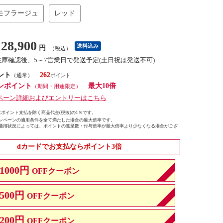
モフラージュ
レッド
28,900
送料込み
円
（税込）
在庫確認後、5～7営業日で発送予定(土日祝は発送不可)
ント
262
（通常）
ンポイント
最大10倍
（期間・用途限定）
ペーン詳細およびエントリーはこちら
ポイント支払を除く商品代金(税抜)の1％です。
ンペーンの適用条件を全て満たした場合の最大倍率です。
適用状況によっては、ポイントの進呈数・付与倍率が最大倍率より少なくなる場合がござ
dカードでお支払ならポイント3倍
1000円
OFFクーポン
500円
OFFクーポン
200円
OFFクーポン