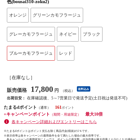
色(bousai310-zoku2)
オレンジ
グリーンカモフラージュ
グレーカモフラージュ
ネイビー
ブラック
ブルーカモフラージュ
レッド
［在庫なし］
17,800
販売価格
送料込み
円
（税込）
在庫確認後、5～7営業日で発送予定(土日祝は発送不可)
出荷目安：
たまるdポイント
161
（通常）
+キャンペーンポイント
最大10倍
（期間・用途限定）
各キャンペーン詳細およびエントリーはこちら
※たまるdポイントはポイント支払を除く商品代金(税抜)の1％です。
※
表示倍率は各キャンペーンの適用条件を全て満たした場合の最大倍率です。
各キャンペーンの適用状況によっては、ポイントの進呈数・付与倍率が最大倍率より少なくなる場合が