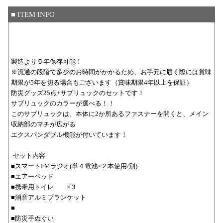
■ ITEM INFO
製造より５年保存可能！
※流通の段階で多少のお時間がかかるため、お手元に届く際には賞味
期限が5年を切る場合もございます（賞味期限4年以上を保証）
防災グッズ25点+サブリュックのセットです！
サブリュックのカラーが選べる！！
このサブリュックは、本体に2か所あるファスナーを開くと、メイン
収納部のマチが広がる
エクスパンダブル機能が付いています！
-セット内容-
■スマートFMラジオ(単４電池×２本使用/別)
■エアーベッド
■携帯用トイレ ×３
■消音アルミブランケット
■
■防災手ぬぐい