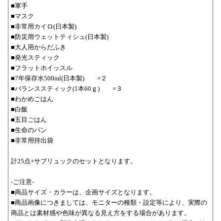
■軍手
■マスク
■非常用カイロ(日本製)
■防災用ウェットティシュ(日本製)
■大人用からだふき
■発光スティック
■フラットホイッスル
■7年保存水500ml(日本製) ×２
■バランススティック(1本60ｇ) ×３
■わかめごはん
■白飯
■五目ごはん
■生命のパン
■非常用持出袋
計25点+サブリュックのセットとなります。
-ご注意-
■商品サイズ・カラーは、企画サイズとなります。
■商品画像につきましては、モニターの種類・設定等により、実際の
商品とは素材感や色味が異なる見え方をする場合があります。