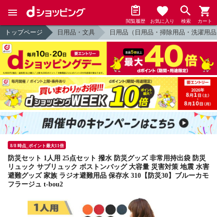
閲覧履歴
お気に入り
検索
カート
トップページ
日用品・文具
日用品（日用品・掃除用品・洗濯用品
8/8 時点_ポイント最大11倍
防災セット 1人用 25点セット 撥水 防災グッズ 非常用持出袋 防災
リュック サブリュック ボストンバッグ 大容量 災害対策 地震 水害
避難グッズ 家族 ラジオ避難用品 保存水 310【防災30】ブルーカモ
フラージュ t-bou2