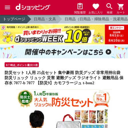
閲覧履歴
お気に入り
検索
カート
トップページ
日用品・文具
日用品（日用品・掃除用品・洗濯用品
8/7 時点_ポイント最大11倍
防災セット 1人用 25点セット 集中豪雨 防災グッズ 非常用持出袋
防災リュック リュック 災害 避難グッズ ラジオライト 避難用品 保
存水 7077-b 7077 【防災9】カモフラージュ t-bou2