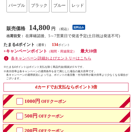
パープル
ブラック
ブルー
レッド
14,800
販売価格
送料込み
円
（税込）
在庫確認後、5～7営業日で発送予定(土日祝は発送不可)
出荷目安：
たまるdポイント
134
（通常）
+キャンペーンポイント
最大10倍
（期間・用途限定）
各キャンペーン詳細およびエントリーはこちら
※たまるdポイントはポイント支払を除く商品代金(税抜)の1％です。
※
表示倍率は各キャンペーンの適用条件を全て満たした場合の最大倍率です。
各キャンペーンの適用状況によっては、ポイントの進呈数・付与倍率が最大倍率より少なくなる場合が
ございます。
dカードでお支払ならポイント3倍
1000円
OFFクーポン
500円
OFFクーポン
200円
OFFクーポン