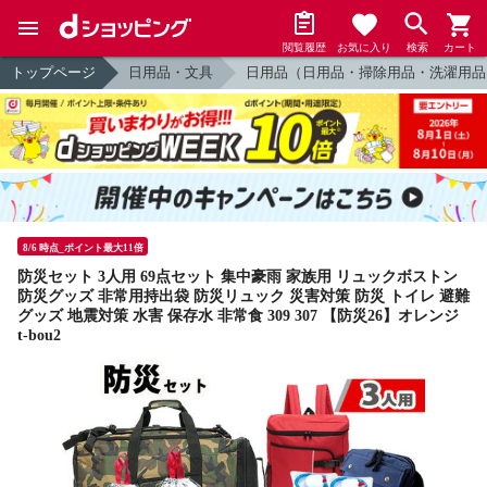
閲覧履歴
お気に入り
検索
カート
トップページ
日用品・文具
日用品（日用品・掃除用品・洗濯用品
8/6 時点_ポイント最大11倍
防災セット 3人用 69点セット 集中豪雨 家族用 リュックボストン
防災グッズ 非常用持出袋 防災リュック 災害対策 防災 トイレ 避難
グッズ 地震対策 水害 保存水 非常食 309 307 【防災26】オレンジ
t-bou2