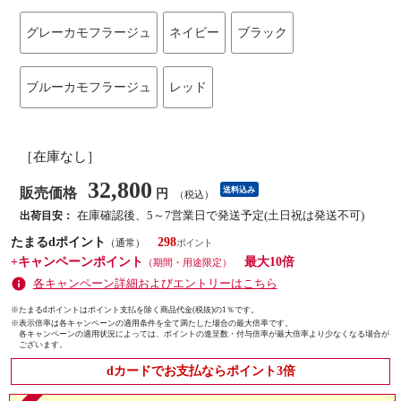
グレーカモフラージュ
ネイビー
ブラック
ブルーカモフラージュ
レッド
［在庫なし］
32,800
販売価格
送料込み
円
（税込）
在庫確認後、5～7営業日で発送予定(土日祝は発送不可)
出荷目安：
たまるdポイント
298
（通常）
+キャンペーンポイント
最大10倍
（期間・用途限定）
各キャンペーン詳細およびエントリーはこちら
※たまるdポイントはポイント支払を除く商品代金(税抜)の1％です。
※
表示倍率は各キャンペーンの適用条件を全て満たした場合の最大倍率です。
各キャンペーンの適用状況によっては、ポイントの進呈数・付与倍率が最大倍率より少なくなる場合が
ございます。
dカードでお支払ならポイント3倍