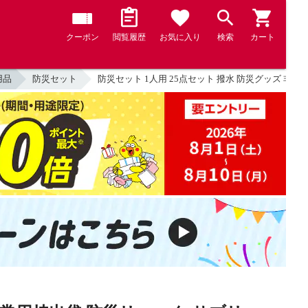
クーポン
閲覧履歴
お気に入り
検索
カート
用品
防災セット
防災セット 1人用 25点セット 撥水 防災グッズ 非常