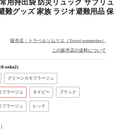
 非常用持出袋 防災リュック サブリュ
 避難グッズ 家族 ラジオ避難用品 保
販売店：トラベルソムリエ（Travel sommelier）
この販売店の送料について
10-zoku2)
グリーンカモフラージュ
モフラージュ
ネイビー
ブラック
モフラージュ
レッド
し］