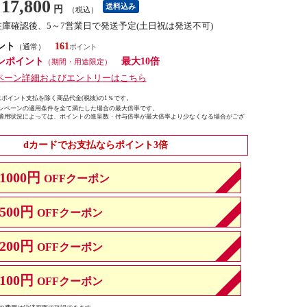
17,800
送料込み
円
（税込）
在庫確認後、5～7営業日で発送予定(土日祝は発送不可)
ント
161
（通常）
ンポイント
最大10倍
（期間・用途限定）
ペーン詳細およびエントリーはこちら
ポイント支払を除く商品代金(税抜)の1％です。
ンペーンの適用条件を全て満たした場合の最大倍率です。
適用状況によっては、ポイントの進呈数・付与倍率が最大倍率より少なくなる場合がござ
dカードでお支払ならポイント3倍
1000円
OFFクーポン
500円
OFFクーポン
200円
OFFクーポン
100円
OFFクーポン