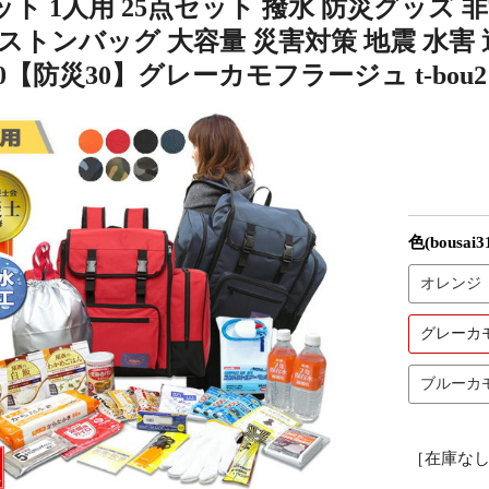
ト 1人用 25点セット 撥水 防災グッズ
ストンバッグ 大容量 災害対策 地震 水害
10【防災30】グレーカモフラージュ t-bou2
色(bousai3
オレンジ
グレーカ
ブルーカ
［在庫な