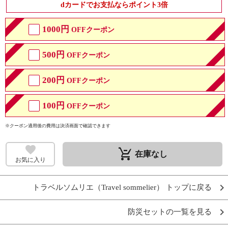
dカードでお支払ならポイント3倍
1000円
OFFクーポン
500円
OFFクーポン
200円
OFFクーポン
100円
OFFクーポン
※クーポン適用後の費用は決済画面で確認できます
remove_shopping_cart
在庫なし
お気に入り
トラベルソムリエ（Travel sommelier） トップに戻る
防災セットの一覧を見る