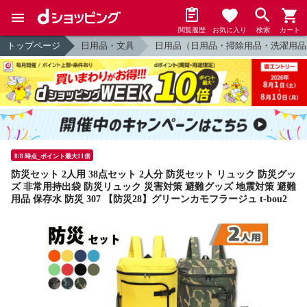
閲覧履歴
お気に入り
検索
カート
トップページ
日用品・文具
日用品（日用品・掃除用品・洗濯用品
8/8 時点_ポイント最大11倍
防災セット 2人用 38点セット 2人分 防災セット リュック 防災グッ
ズ 非常用持出袋 防災リュック 災害対策 避難グッズ 地震対策 避難
用品 保存水 防災 307 【防災28】グリーンカモフラージュ t-bou2