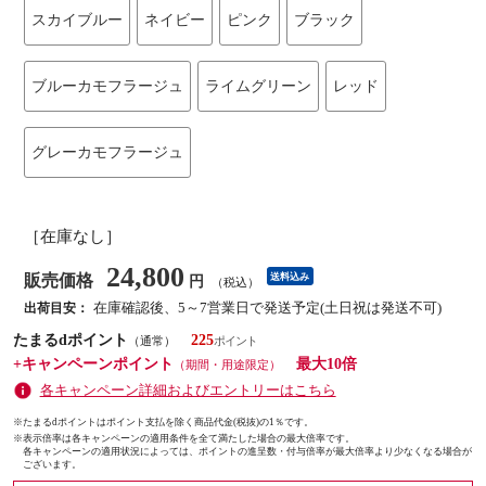
スカイブルー
ネイビー
ピンク
ブラック
ブルーカモフラージュ
ライムグリーン
レッド
グレーカモフラージュ
［在庫なし］
24,800
販売価格
送料込み
円
（税込）
在庫確認後、5～7営業日で発送予定(土日祝は発送不可)
出荷目安：
たまるdポイント
225
（通常）
+キャンペーンポイント
最大10倍
（期間・用途限定）
各キャンペーン詳細およびエントリーはこちら
※たまるdポイントはポイント支払を除く商品代金(税抜)の1％です。
※
表示倍率は各キャンペーンの適用条件を全て満たした場合の最大倍率です。
各キャンペーンの適用状況によっては、ポイントの進呈数・付与倍率が最大倍率より少なくなる場合が
ございます。