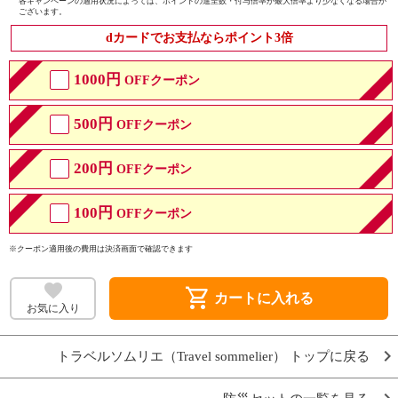
各キャンペーンの適用状況によっては、ポイントの進呈数・付与倍率が最大倍率より少なくなる場合が
ございます。
dカードでお支払ならポイント3倍
1000円
OFFクーポン
500円
OFFクーポン
200円
OFFクーポン
100円
OFFクーポン
※クーポン適用後の費用は決済画面で確認できます
shopping_cart
カートに入れる
お気に入り
トラベルソムリエ（Travel sommelier） トップに戻る