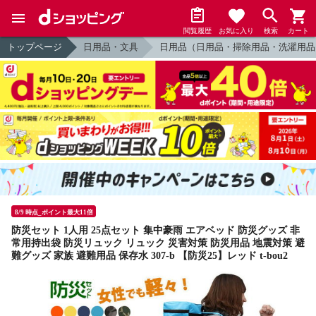
閲覧履歴
お気に入り
検索
カート
トップページ
日用品・文具
日用品（日用品・掃除用品・洗濯用品
8/9 時点_ポイント最大11倍
防災セット 1人用 25点セット 集中豪雨 エアベッド 防災グッズ 非
常用持出袋 防災リュック リュック 災害対策 防災用品 地震対策 避
難グッズ 家族 避難用品 保存水 307-b 【防災25】レッド t-bou2