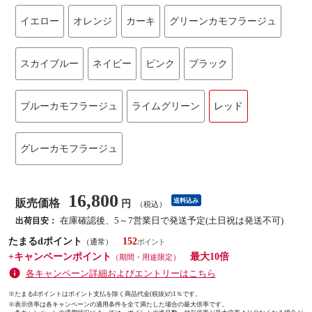
イエロー
オレンジ
カーキ
グリーンカモフラージュ
スカイブルー
ネイビー
ピンク
ブラック
ブルーカモフラージュ
ライムグリーン
レッド
グレーカモフラージュ
16,800
販売価格
送料込み
円
（税込）
在庫確認後、5～7営業日で発送予定(土日祝は発送不可)
出荷目安：
たまるdポイント
152
（通常）
+キャンペーンポイント
最大10倍
（期間・用途限定）
各キャンペーン詳細およびエントリーはこちら
※たまるdポイントはポイント支払を除く商品代金(税抜)の1％です。
※
表示倍率は各キャンペーンの適用条件を全て満たした場合の最大倍率です。