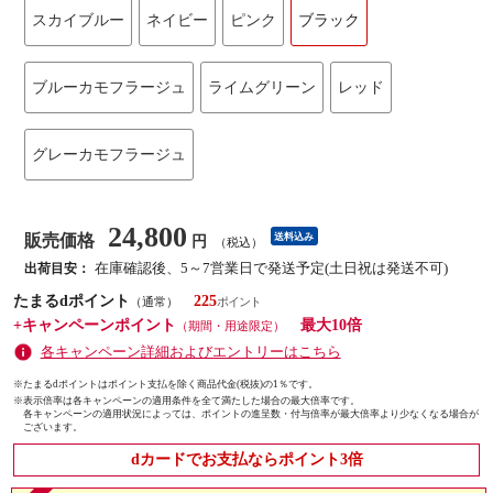
スカイブルー
ネイビー
ピンク
ブラック
ブルーカモフラージュ
ライムグリーン
レッド
グレーカモフラージュ
24,800
販売価格
送料込み
円
（税込）
在庫確認後、5～7営業日で発送予定(土日祝は発送不可)
出荷目安：
たまるdポイント
225
（通常）
+キャンペーンポイント
最大10倍
（期間・用途限定）
各キャンペーン詳細およびエントリーはこちら
※たまるdポイントはポイント支払を除く商品代金(税抜)の1％です。
※
表示倍率は各キャンペーンの適用条件を全て満たした場合の最大倍率です。
各キャンペーンの適用状況によっては、ポイントの進呈数・付与倍率が最大倍率より少なくなる場合が
ございます。
dカードでお支払ならポイント3倍