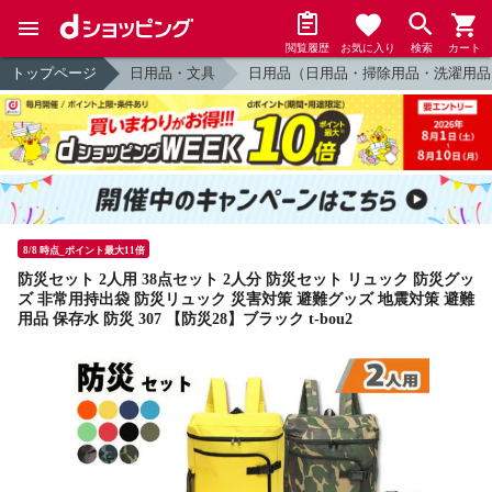
閲覧履歴
お気に入り
検索
カート
トップページ
日用品・文具
日用品（日用品・掃除用品・洗濯用品
8/8 時点_ポイント最大11倍
防災セット 2人用 38点セット 2人分 防災セット リュック 防災グッ
ズ 非常用持出袋 防災リュック 災害対策 避難グッズ 地震対策 避難
用品 保存水 防災 307 【防災28】ブラック t-bou2