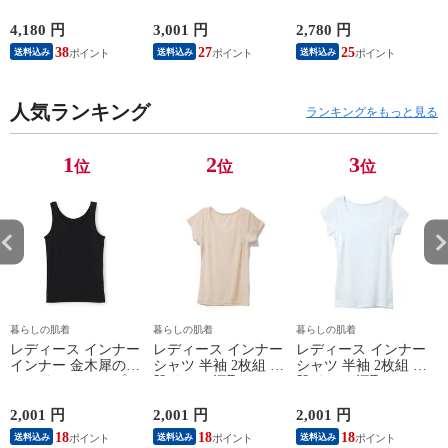
首 Uネック 普通 タ
ェア 血行促進 遠赤
調温 女性 婦人 下着
ンクトップ ノースリ
外線 疲労軽減 ボデ
オフホワイト/ブラウ
4,180 円
3,001 円
2,780 円
2
ーブ インナー 紳士
ィケア 健康 プレゼ
ン/ブラック/チャコ
38
27
25
送料込み
送料込み
送料込み
男性 シニア 抗菌 防
ント ギフト ヘルス
ールグレー/ピンク
臭 敬老の日 父の日
ケア 一般医療機器
M/L/LL M9210T-E
M
白 M/L/LL M0100X-E
メンズ 男性 紳士 マ
人気ランキング
イナスイオン ゲルマ
ランキングをもっと見る
ニウム 25AW
K1160L-E
1
2
3
位
位
位
暮らしの肌着
暮らしの肌着
暮らしの肌着
レディース インナー
レディース インナー
レディース インナー
インナー 金木犀のめ
シャツ 半袖 2枚組 素
シャツ 半袖 2枚組 素
ぐみ タンクトップ
肌ドライ 汗取り フ
肌ドライ 汗取り フ
保湿 金木犀 加工 し
レンチ袖 脇汗 汗取
レンチ袖 脇汗 汗取
っとり 保湿 ストレ
り インナーシャツ
り インナーシャツ
2,001 円
2,001 円
2,001 円
1
ッチ ボタニカル タ
パッド付き 春夏 汗
パッド付き 春夏 汗
18
18
18
送料込み
送料込み
送料込み
ンクトップ 秋冬 お
染み 防止 汗 対策 綿
染み 防止 汗 対策 綿