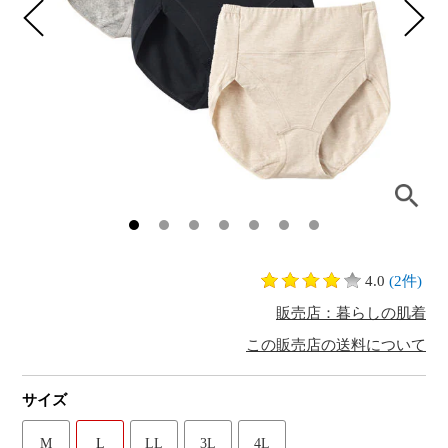
4.0
(2件)
販売店：暮らしの肌着
この販売店の送料について
サイズ
M
L
LL
3L
4L