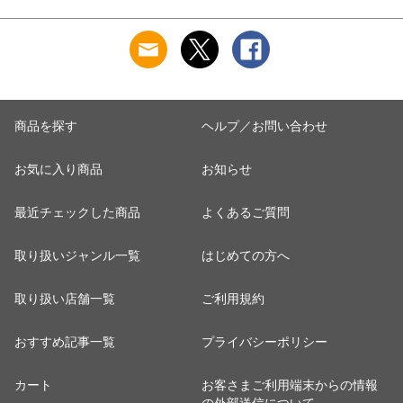
肌に優しい 乾燥肌
混 汗とり パット付
混 汗とり パット付
L
乾燥 キンモクセイ
き 吸汗速乾 白鷲ニ
き 吸汗速乾 白鷲ニ
婦人 女性 下着 肌着
ット工業 S5022B-RT
ット工業 S5022B-RT
24AW M/L/LL
涼しい 肌着
涼しい 肌着
M5480P-E 防寒
商品を探す
ヘルプ／お問い合わせ
お気に入り商品
お知らせ
最近チェックした商品
よくあるご質問
取り扱いジャンル一覧
はじめての方へ
取り扱い店舗一覧
ご利用規約
おすすめ記事一覧
プライバシーポリシー
カート
お客さまご利用端末からの情報