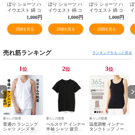
ぽり ショーツ ハ
ぽり ショーツ ハ
ぽり ショーツ ハ
ぽ
イウエスト 綿 コ
イウエスト 綿 コ
イウエスト 綿 コ
イ
ットン お肌に優
ットン お肌に優
ットン お肌に優
ッ
1,000
円
1,000
円
1,000
円
しい ヒップアッ
しい ヒップアッ
しい ヒップアッ
し
プ 深ばき レギュ
プ 深ばき レギュ
プ 深ばき レギュ
プ
詳細を見る
詳細を見る
詳細を見る
ラー 女性 年間
ラー 女性 年間
ラー 女性 年間
ラ
M9395T-E
M9395T-E
M9395T-E
M
売れ筋ランキング
ランキングをもっと見る
1
2
3
位
位
位
暮らしの肌着
暮らしの肌着
暮らしの肌着
普通の ランニング
ヘルスケア インナー
温度調整 インナー
シャツ メンズ 年間
半袖 シャツ 疲労回
タンクトップ ノース
綿100 % 肌着 下着 U
復 下着 インナーウ
リーブ レディース