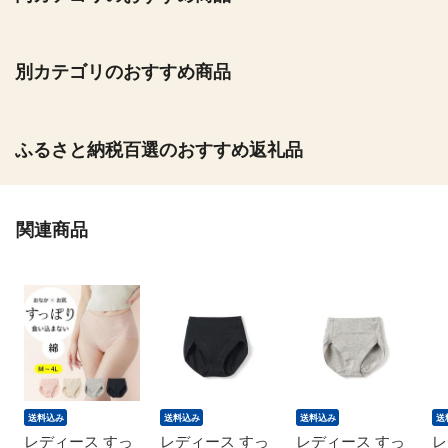
別カテゴリのおすすめ商品
ふるさと納税百選のおすすめ返礼品
関連商品
送料込み
送料込み
送料込み
送
レディース すっ
レディース すっ
レディース すっ
レ