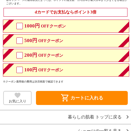
ございます。
dカードでお支払ならポイント3倍
1000円
OFFクーポン
500円
OFFクーポン
200円
OFFクーポン
100円
OFFクーポン
※クーポン適用後の費用は決済画面で確認できます
shopping_cart
カートに入れる
お気に入り
暮らしの肌着 トップに戻る
ショーツの一覧を見る