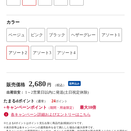
カラー
ベージュ
ピンク
ブラック
ヘザーグレー
アソート1
アソート2
アソート3
アソート4
2,680
販売価格
送料込み
円
（税込）
1～2営業日以内に発送(土日祝定休除)
出荷目安：
たまるdポイント
24
（通常）
+キャンペーンポイント
最大10倍
（期間・用途限定）
各キャンペーン詳細およびエントリーはこちら
※たまるdポイントはポイント支払を除く商品代金(税抜)の1％です。
※
表示倍率は各キャンペーンの適用条件を全て満たした場合の最大倍率です。
各キャンペーンの適用状況によっては、ポイントの進呈数・付与倍率が最大倍率より少なくなる場合が