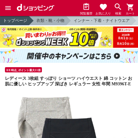
閲覧履歴
お気に入り
検索
カート
トップページ
衣類・靴・小物
インナー・下着・ナイトウエア
8/8 時点_ポイント最大11倍
レディース 3枚組 すっぽり ショーツ ハイウエスト 綿 コットン お
肌に優しい ヒップアップ 深ばき レギュラー 女性 年間 M9396T-E