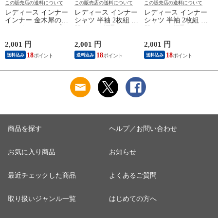
この販売店の送料について
この販売店の送料について
この販売店の送料について
レディース インナー
レディース インナー
レディース インナー
インナー 金木犀のめ
シャツ 半袖 2枚組 素
シャツ 半袖 2枚組 素
ぐみ タンクトップ
肌ドライ 汗取り フ
肌ドライ 汗取り フ
保湿 金木犀 加工 し
レンチ袖 脇汗 汗取
レンチ袖 脇汗 汗取
っとり 保湿 ストレ
り インナーシャツ
り インナーシャツ
2,001 円
2,001 円
2,001 円
1
ッチ ボタニカル タ
パッド付き 春夏 汗
パッド付き 春夏 汗
18
18
18
送料込み
送料込み
送料込み
ンクトップ 秋冬 お
染み 防止 汗 対策 綿
染み 防止 汗 対策 綿
肌に優しい 乾燥肌
混 汗とり パット付
混 汗とり パット付
L
乾燥 キンモクセイ
き 吸汗速乾 白鷲ニ
き 吸汗速乾 白鷲ニ
婦人 女性 下着 肌着
ット工業 S5022B-RT
ット工業 S5022B-RT
24AW M/L/LL
涼しい 肌着
涼しい 肌着
M5480P-E 防寒
商品を探す
ヘルプ／お問い合わせ
お気に入り商品
お知らせ
最近チェックした商品
よくあるご質問
取り扱いジャンル一覧
はじめての方へ