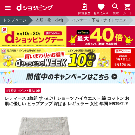
閲覧履歴
お気に入り
検索
カート
トップページ
衣類・靴・小物
インナー・下着・ナイトウエア
8/9 時点_ポイント最大11倍
レディース 3枚組 すっぽり ショーツ ハイウエスト 綿 コットン お
肌に優しい ヒップアップ 深ばき レギュラー 女性 年間 M9396T-E