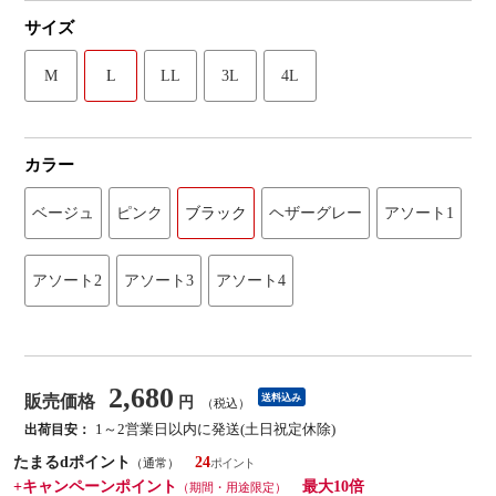
サイズ
M
L
LL
3L
4L
カラー
ベージュ
ピンク
ブラック
ヘザーグレー
アソート1
アソート2
アソート3
アソート4
2,680
販売価格
送料込み
円
（税込）
1～2営業日以内に発送(土日祝定休除)
出荷目安：
たまるdポイント
24
（通常）
+キャンペーンポイント
最大10倍
（期間・用途限定）