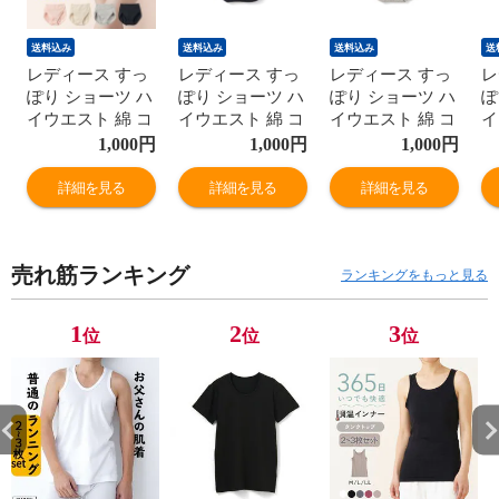
送料込み
送料込み
送料込み
送
レディース すっ
レディース すっ
レディース すっ
レ
ぽり ショーツ ハ
ぽり ショーツ ハ
ぽり ショーツ ハ
ぽ
イウエスト 綿 コ
イウエスト 綿 コ
イウエスト 綿 コ
イ
ットン お肌に優
ットン お肌に優
ットン お肌に優
ッ
1,000
円
1,000
円
1,000
円
しい ヒップアッ
しい ヒップアッ
しい ヒップアッ
し
プ 深ばき レギュ
プ 深ばき レギュ
プ 深ばき レギュ
プ
詳細を見る
詳細を見る
詳細を見る
ラー 女性 年間
ラー 女性 年間
ラー 女性 年間
ラ
M9395T-E
M9395T-E
M9395T-E
M
売れ筋ランキング
ランキングをもっと見る
1
2
3
位
位
位