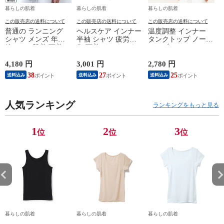
暮らしの肌着
暮らしの肌着
暮らしの肌着
この販売店の送料について
この販売店の送料について
この販売店の送料について
普通の ランニング
ヘルスケア インナー
温度調整 インナー
シャツ メンズ 年間
半袖 シャツ 疲労回
タンクトップ ノース
綿100 % 肌着 下着 U
復 下着 インナーウ
リーブ レディース
首 Uネック 普通 タ
ェア 血行促進 遠赤
調温 女性 婦人 下着
ンクトップ ノースリ
外線 疲労軽減 ボデ
オフホワイト/ブラウ
4,180 円
3,001 円
2,780 円
2
ーブ インナー 紳士
ィケア 健康 プレゼ
ン/ブラック/チャコ
38
27
25
送料込み
送料込み
送料込み
男性 シニア 抗菌 防
ント ギフト ヘルス
ールグレー/ピンク
臭 敬老の日 父の日
ケア 一般医療機器
M/L/LL M9210T-E
M
白 M/L/LL M0100X-E
メンズ 男性 紳士 マ
人気ランキング
イナスイオン ゲルマ
ランキングをもっと見る
ニウム 25AW
K1160L-E
1
2
3
位
位
位
暮らしの肌着
暮らしの肌着
暮らしの肌着