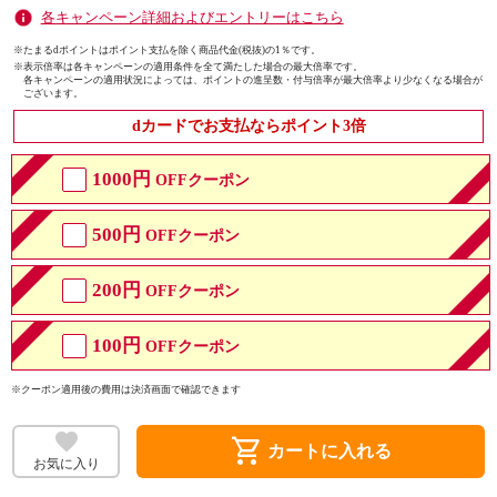
各キャンペーン詳細およびエントリーはこちら
※たまるdポイントはポイント支払を除く商品代金(税抜)の1％です。
※
表示倍率は各キャンペーンの適用条件を全て満たした場合の最大倍率です。
各キャンペーンの適用状況によっては、ポイントの進呈数・付与倍率が最大倍率より少なくなる場合が
ございます。
dカードでお支払ならポイント3倍
1000円
OFFクーポン
500円
OFFクーポン
200円
OFFクーポン
100円
OFFクーポン
※クーポン適用後の費用は決済画面で確認できます
shopping_cart
カートに入れる
お気に入り