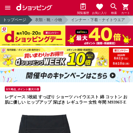
閲覧履歴
お気に入り
検索
カート
トップページ
衣類・靴・小物
インナー・下着・ナイトウエア
8/9 時点_ポイント最大11倍
レディース 3枚組 すっぽり ショーツ ハイウエスト 綿 コットン お
肌に優しい ヒップアップ 深ばき レギュラー 女性 年間 M9396T-E