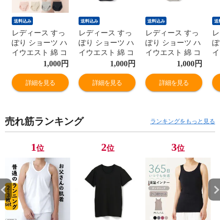
送料込み
送料込み
送料込み
送
レディース すっ
レディース すっ
レディース すっ
レ
ぽり ショーツ ハ
ぽり ショーツ ハ
ぽり ショーツ ハ
ぽ
イウエスト 綿 コ
イウエスト 綿 コ
イウエスト 綿 コ
イ
ットン お肌に優
ットン お肌に優
ットン お肌に優
ッ
1,000
円
1,000
円
1,000
円
しい ヒップアッ
しい ヒップアッ
しい ヒップアッ
し
プ 深ばき レギュ
プ 深ばき レギュ
プ 深ばき レギュ
プ
詳細を見る
詳細を見る
詳細を見る
ラー 女性 年間
ラー 女性 年間
ラー 女性 年間
ラ
M9395T-E
M9395T-E
M9395T-E
M
売れ筋ランキング
ランキングをもっと見る
1
2
3
位
位
位