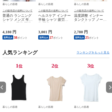
暮らしの肌着
暮らしの肌着
暮らしの肌着
この販売店の送料について
この販売店の送料について
この販売店の送料について
普通の ランニング
ヘルスケア インナー
温度調整 インナー
シャツ メンズ 年間
半袖 シャツ 疲労回
タンクトップ ノース
綿100 % 肌着 下着 U
復 下着 インナーウ
リーブ レディース
首 Uネック 普通 タ
ェア 血行促進 遠赤
調温 女性 婦人 下着
ンクトップ ノースリ
外線 疲労軽減 ボデ
オフホワイト/ブラウ
4,180 円
3,001 円
2,780 円
2
ーブ インナー 紳士
ィケア 健康 プレゼ
ン/ブラック/チャコ
38
27
25
送料込み
送料込み
送料込み
男性 シニア 抗菌 防
ント ギフト ヘルス
ールグレー/ピンク
臭 敬老の日 父の日
ケア 一般医療機器
M/L/LL M9210T-E
M
白 M/L/LL M0100X-E
メンズ 男性 紳士 マ
人気ランキング
イナスイオン ゲルマ
ランキングをもっと見る
ニウム 25AW
K1160L-E
1
2
3
位
位
位
暮らしの肌着
暮らしの肌着
暮らしの肌着