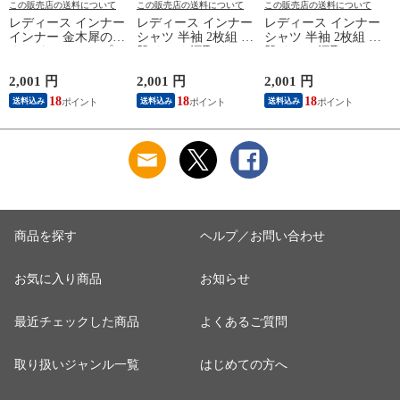
この販売店の送料について
この販売店の送料について
この販売店の送料について
レディース インナー
レディース インナー
レディース インナー
インナー 金木犀のめ
シャツ 半袖 2枚組 素
シャツ 半袖 2枚組 素
ぐみ タンクトップ
肌ドライ 汗取り フ
肌ドライ 汗取り フ
保湿 金木犀 加工 し
レンチ袖 脇汗 汗取
レンチ袖 脇汗 汗取
っとり 保湿 ストレ
り インナーシャツ
り インナーシャツ
2,001 円
2,001 円
2,001 円
3
ッチ ボタニカル タ
パッド付き 春夏 汗
パッド付き 春夏 汗
18
18
18
送料込み
送料込み
送料込み
ンクトップ 秋冬 お
染み 防止 汗 対策 綿
染み 防止 汗 対策 綿
肌に優しい 乾燥肌
混 汗とり パット付
混 汗とり パット付
乾燥 キンモクセイ
き 吸汗速乾 白鷲ニ
き 吸汗速乾 白鷲ニ
婦人 女性 下着 肌着
ット工業 S5022B-RT
ット工業 S5022B-RT
24AW M/L/LL
涼しい 肌着
涼しい 肌着
M5480P-E 防寒
K
商品を探す
ヘルプ／お問い合わせ
お気に入り商品
お知らせ
最近チェックした商品
よくあるご質問
取り扱いジャンル一覧
はじめての方へ