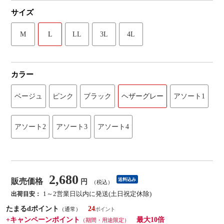
サイズ
M
L
LL
3L
4L
カラー
ベージュ
ピンク
ブラック
ヘザーグレー
アソート1
アソート2
アソート3
アソート4
2,680
販売価格
送料込み
円
（税込）
1～2営業日以内に発送(土日祝定休除)
出荷目安：
たまるdポイント
24
（通常）
+キャンペーンポイント
最大10倍
（期間・用途限定）