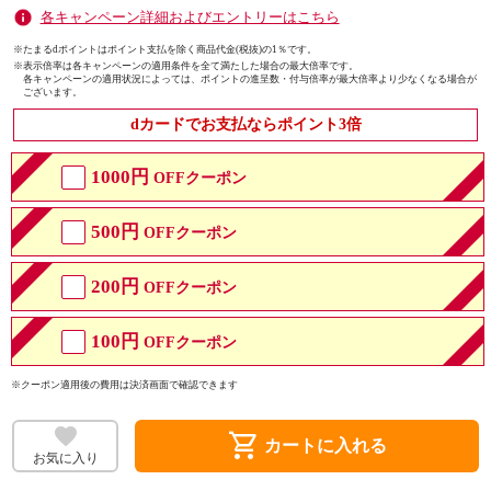
各キャンペーン詳細およびエントリーはこちら
※たまるdポイントはポイント支払を除く商品代金(税抜)の1％です。
※
表示倍率は各キャンペーンの適用条件を全て満たした場合の最大倍率です。
各キャンペーンの適用状況によっては、ポイントの進呈数・付与倍率が最大倍率より少なくなる場合が
ございます。
dカードでお支払ならポイント3倍
1000円
OFFクーポン
500円
OFFクーポン
200円
OFFクーポン
100円
OFFクーポン
※クーポン適用後の費用は決済画面で確認できます
shopping_cart
カートに入れる
お気に入り