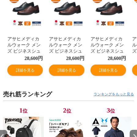
アサヒメディカ
アサヒメディカ
アサヒメディカ
ア
ルウォーク メン
ルウォーク メン
ルウォーク メン
ル
ズ ビジネスシュ
ズ ビジネスシュ
ズ ビジネスシュ
ズ
ーズ 本革 3e ス
ーズ 本革 3e ス
ーズ 本革 3e ス
ー
28,600
円
28,600
円
28,600
円
トレートチップ
トレートチップ
トレートチップ
ト
革靴 通勤 紳士靴
革靴 通勤 紳士靴
革靴 通勤 紳士靴
革
詳細を見る
詳細を見る
詳細を見る
レースアップ 日
レースアップ 日
レースアップ 日
レ
本製 黒 ブラウン
本製 黒 ブラウン
本製 黒 ブラウン
本
M033
M033
M033
M
売れ筋ランキング
ランキングをもっと見る
1
2
3
位
位
位