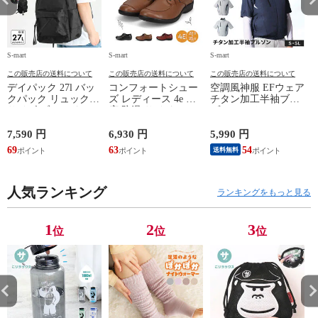
S-mart
S-mart
S-mart
S-
この販売店の送料について
この販売店の送料について
この販売店の送料について
デイパック 27l バッ
コンフォートシュー
空調風神服 EFウェア
クパック リュック
ズ レディース 4e 幅
チタン加工半袖ブル
サイズ ブランド ロ
広 防滑 サイドファ
ゾン ベスト ファン
ゴ プリント かばん
スナー ウォーキング
対応 半袖 ブルゾン
鞄 機内持ち込み 夏
シューズ 黒 トパー
ジャケット 遮熱 作
ド
7,590 円
6,930 円
5,990 円
5
スラッシャー
ズ モア 靴 カジュア
業服 作業着 上着 ア
69
63
54
4
送料無料
THRASHER r1929
ルシューズ 外反母趾
タックベース KF100
1
歩きやすい シニア
ミセス ファッション
人気ランキング
50代 60代 母の日 ギ
ランキングをもっと見る
フト プレゼント グ
レー ベージュ
TOPAZ 1410
1
2
3
位
位
位