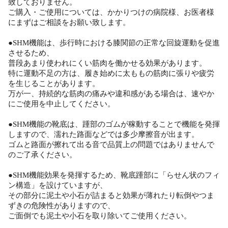
致しておりません。
ご購入・ご使用については、かかりつけの病院様、お医者様
にまずはご相談をお願い致します。
●SHM機能は、歩行時における膝関節の正常な回旋運動を促進
させるため、
普段あまり使われにくい筋肉を働かせる効果があります。
特に運動不足の方は、履き始めに太ももの筋肉に張りや疲労
を生じることがあります。
万が一、持続的な筋肉の痛みや違和感がある場合は、速やか
にご使用を中止してください。
●SHM機能の靴底は、踵部のゴムが稼動することで機能を発揮
しますので、濡れた路面などでは多少摩擦音が出ます。
ゴムと路面が擦れて出る音で品質上の問題ではありませんで
のご了承ください。
●SHM機能効果を発揮するため、靴底踵部に「らせん状のフィ
ン構造」を設けていますが、
その部分に泥土や小石が詰まると効果が薄れたり転倒やつま
ずきの危険性がありますので、
ご面倒でも泥土や小石を取り除いてご使用ください。