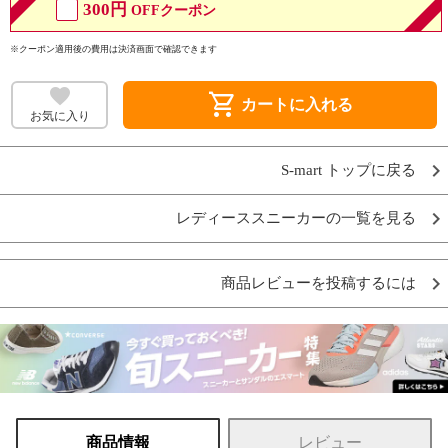
300円
OFFクーポン
※クーポン適用後の費用は決済画面で確認できます
shopping_cart
カートに入れる
お気に入り
S-mart トップに戻る
レディーススニーカーの一覧を見る
商品レビューを投稿するには
商品情報
レビュー