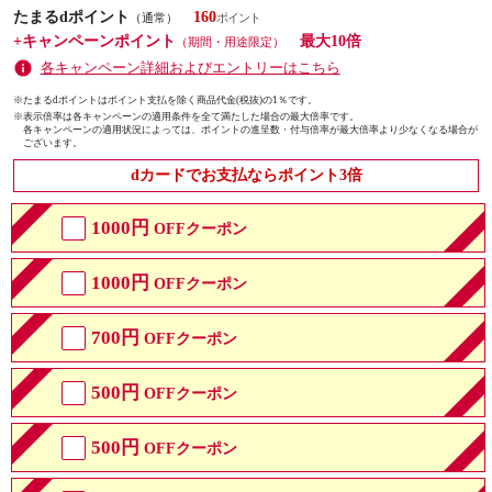
たまるdポイント
160
（通常）
+キャンペーンポイント
最大10倍
（期間・用途限定）
各キャンペーン詳細およびエントリーはこちら
※たまるdポイントはポイント支払を除く商品代金(税抜)の1％です。
※
表示倍率は各キャンペーンの適用条件を全て満たした場合の最大倍率です。
各キャンペーンの適用状況によっては、ポイントの進呈数・付与倍率が最大倍率より少なくなる場合が
ございます。
dカードでお支払ならポイント3倍
1000円
OFFクーポン
1000円
OFFクーポン
700円
OFFクーポン
500円
OFFクーポン
500円
OFFクーポン