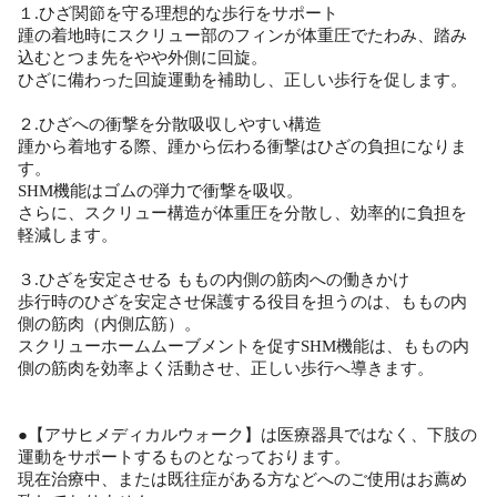
１.ひざ関節を守る理想的な歩行をサポート
踵の着地時にスクリュー部のフィンが体重圧でたわみ、踏み
込むとつま先をやや外側に回旋。
ひざに備わった回旋運動を補助し、正しい歩行を促します。
２.ひざへの衝撃を分散吸収しやすい構造
踵から着地する際、踵から伝わる衝撃はひざの負担になりま
す。
SHM機能はゴムの弾力で衝撃を吸収。
さらに、スクリュー構造が体重圧を分散し、効率的に負担を
軽減します。
３.ひざを安定させる ももの内側の筋肉への働きかけ
歩行時のひざを安定させ保護する役目を担うのは、ももの内
側の筋肉（内側広筋）。
スクリューホームムーブメントを促すSHM機能は、ももの内
側の筋肉を効率よく活動させ、正しい歩行へ導きます。
●【アサヒメディカルウォーク】は医療器具ではなく、下肢の
運動をサポートするものとなっております。
現在治療中、または既往症がある方などへのご使用はお薦め