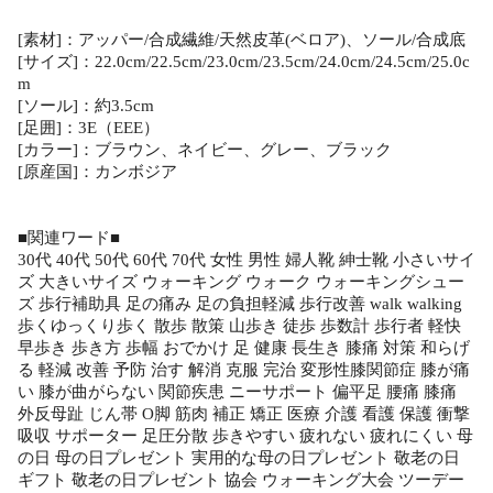
[素材]：アッパー/合成繊維/天然皮革(ベロア)、ソール/合成底
[サイズ]：22.0cm/22.5cm/23.0cm/23.5cm/24.0cm/24.5cm/25.0c
m
[ソール]：約3.5cm
[足囲]：3E（EEE）
[カラー]：ブラウン、ネイビー、グレー、ブラック
[原産国]：カンボジア
■関連ワード■
30代 40代 50代 60代 70代 女性 男性 婦人靴 紳士靴 小さいサイ
ズ 大きいサイズ ウォーキング ウォーク ウォーキングシュー
ズ 歩行補助具 足の痛み 足の負担軽減 歩行改善 walk walking
歩くゆっくり歩く 散歩 散策 山歩き 徒歩 歩数計 歩行者 軽快
早歩き 歩き方 歩幅 おでかけ 足 健康 長生き 膝痛 対策 和らげ
る 軽減 改善 予防 治す 解消 克服 完治 変形性膝関節症 膝が痛
い 膝が曲がらない 関節疾患 ニーサポート 偏平足 腰痛 膝痛
外反母趾 じん帯 O脚 筋肉 補正 矯正 医療 介護 看護 保護 衝撃
吸収 サポーター 足圧分散 歩きやすい 疲れない 疲れにくい 母
の日 母の日プレゼント 実用的な母の日プレゼント 敬老の日
ギフト 敬老の日プレゼント 協会 ウォーキング大会 ツーデー