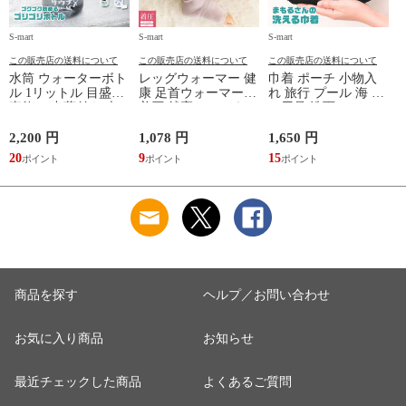
S-mart
S-mart
S-mart
S-
この販売店の送料について
この販売店の送料について
この販売店の送料について
水筒 ウォーターボト
レッグウォーマー 健
巾着 ポーチ 小物入
ル 1リットル 目盛り
康 足首ウォーマー
れ 旅行 プール 海 バ
直飲み 中蓋付き 大
着圧 就寝 おしゃれ
ス用品 洗面セット
容量 かわいい 軽い
冷え靴下 ソックス
洗える ゴリラ 銭湯
マイボトル 動物 ア
ふんわり 足湯のよう
サウナ ごリラックス
2,200 円
1,078 円
1,650 円
2
ニマル ゴリラ ごリ
なぽかぽかナイトウ
まもるさんの洗える
20
9
15
2
ラックス ゴリゴリボ
ォーマー inf-26
巾着 ブラック 黒
トル
商品を探す
ヘルプ／お問い合わせ
お気に入り商品
お知らせ
最近チェックした商品
よくあるご質問