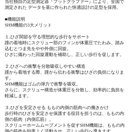
当社独自の足型測定器『フットグラファー』により、全国で
測定された データを基に作られた快適設計の足型を採用。
■機能説明
SHM機能の3大メリット
１.ひざ関節を守る理想的な歩行をサポート
踵の着地時にスクリュー部のフィンが体重圧でたわみ、踏み
込むとつま先をやや外側に回旋。
ひざに備わった回旋運動を補助し、正しい歩行を促します。
２.ひざへの衝撃を分散吸収しやすい構造
踵から着地する際、踵から伝わる衝撃はひざの負担になりま
す。
SHM機能はゴムの弾力で衝撃を吸収。
さらに、スクリュー構造が体重圧を分散し、効率的に負担を
軽減します。
３.ひざを安定させる ももの内側の筋肉への働きかけ
歩行時のひざを安定させ保護する役目を担うのは、ももの内
側の筋肉（内側広筋）。
スクリューホームムーブメントを促すSHM機能は、ももの内
側の筋肉を効率よく活動させ、正しい歩行へ導きます。