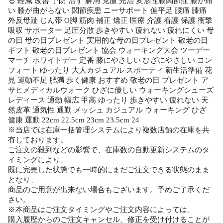
る 軽減 改善 予防 治す 解消 克服 完治 変形性膝関節症 膝が痛
い 膝が曲がらない 関節疾患 ニーサポート 偏平足 腰痛 膝痛
外反母趾 じん帯 O脚 筋肉 補正 矯正 医療 介護 看護 保護 衝撃
吸収 サポーター 足圧分散 歩きやすい 疲れない 疲れにくい 母
の日 母の日プレゼント 実用的な母の日プレゼント 敬老の日
ギフト 敬老の日プレゼント 協会 ウォーキング大会 ツーデー
マーチ ホワイトデー 定番 膝にやさしい ひざにやさしい コン
フォート ゆったり 大人カジュアル スポーティ 新生活準備 花
見 運動不足 肥満 歩く健康 おすすめ 敬老の日 プレゼント ア
サヒメディカルウォーク ひざに優しい ウォーキングシューズ
レディース 通勤 幅広 甲高 ゆったり 歩きやすい 疲れない 天
然皮革 通気性 通勤 メッシュ カジュアル ウォーキング ひざ
健康 運動 22cm 22.5cm 23cm 23.5cm 24
※当店では在庫一括管理システムにより複数店舗の在庫を共
有しております。
ご注文の殺到などの影響で、在庫数の自動更新システムのタ
イミングにより、
既に完売した状態でも一時的にまだご注文できる状態のまま
となり、
商品のご用意が出来ない場合もございます。予めご了承くだ
さい。
※本商品はご注文タイミングやご注文内容によっては、
購入履歴からのご注文キャンセル、修正を受け付けることが