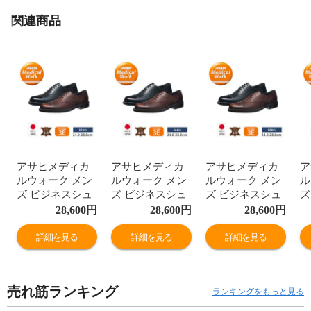
関連商品
アサヒメディカ
アサヒメディカ
アサヒメディカ
ア
ルウォーク メン
ルウォーク メン
ルウォーク メン
ル
ズ ビジネスシュ
ズ ビジネスシュ
ズ ビジネスシュ
ズ
ーズ 本革 3e ス
ーズ 本革 3e ス
ーズ 本革 3e ス
ー
28,600
円
28,600
円
28,600
円
トレートチップ
トレートチップ
トレートチップ
ト
革靴 通勤 紳士靴
革靴 通勤 紳士靴
革靴 通勤 紳士靴
革
詳細を見る
詳細を見る
詳細を見る
レースアップ 日
レースアップ 日
レースアップ 日
レ
本製 黒 ブラウン
本製 黒 ブラウン
本製 黒 ブラウン
本
M033
M033
M033
M
売れ筋ランキング
ランキングをもっと見る