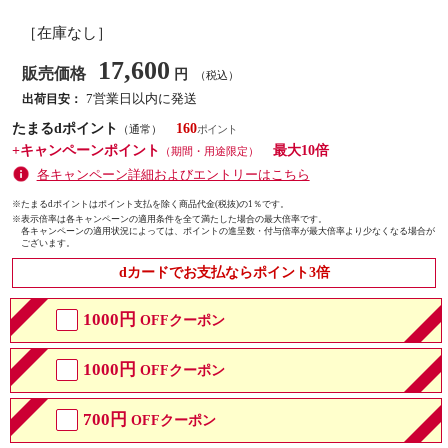
［在庫なし］
17,600
販売価格
円
（税込）
7営業日以内に発送
出荷目安：
たまるdポイント
160
（通常）
+キャンペーンポイント
最大10倍
（期間・用途限定）
各キャンペーン詳細およびエントリーはこちら
※たまるdポイントはポイント支払を除く商品代金(税抜)の1％です。
※
表示倍率は各キャンペーンの適用条件を全て満たした場合の最大倍率です。
各キャンペーンの適用状況によっては、ポイントの進呈数・付与倍率が最大倍率より少なくなる場合が
ございます。
dカードでお支払ならポイント3倍
1000円
OFFクーポン
1000円
OFFクーポン
700円
OFFクーポン