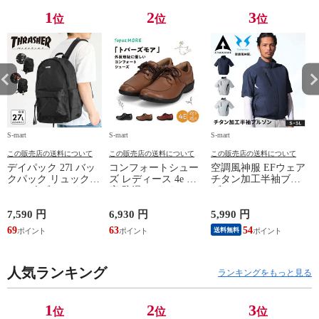
1
2
3
位
位
位
S-mart
S-mart
S-mart
S-
この販売店の送料について
この販売店の送料について
この販売店の送料について
デイパック 27l バッ
コンフォートシュー
空調風神服 EFウェア
クパック リュック
ズ レディース 4e 幅
チタン加工半袖ブル
サイズ ブランド ロ
広 防滑 サイドファ
ゾン ベスト ファン
ゴ プリント かばん
スナー ウォーキング
対応 半袖 ブルゾン
鞄 機内持ち込み 夏
シューズ 黒 トパー
ジャケット 遮熱 作
ド
7,590 円
6,930 円
5,990 円
5
スラッシャー
ズ モア 靴 カジュア
業服 作業着 上着 ア
69
63
54
4
送料無料
THRASHER r1929
ルシューズ 外反母趾
タックベース KF100
1
歩きやすい シニア
ミセス ファッション
人気ランキング
50代 60代 母の日 ギ
ランキングをもっと見る
フト プレゼント グ
レー ベージュ
TOPAZ 1410
1
2
3
位
位
位