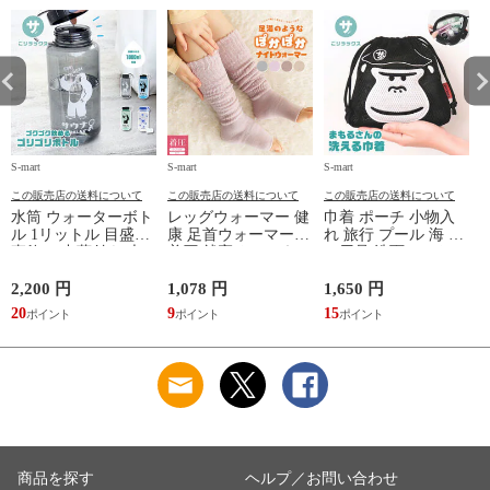
S-mart
S-mart
S-mart
S-
この販売店の送料について
この販売店の送料について
この販売店の送料について
水筒 ウォーターボト
レッグウォーマー 健
巾着 ポーチ 小物入
ル 1リットル 目盛り
康 足首ウォーマー
れ 旅行 プール 海 バ
直飲み 中蓋付き 大
着圧 就寝 おしゃれ
ス用品 洗面セット
容量 かわいい 軽い
冷え靴下 ソックス
洗える ゴリラ 銭湯
マイボトル 動物 ア
ふんわり 足湯のよう
サウナ ごリラックス
2,200 円
1,078 円
1,650 円
2
ニマル ゴリラ ごリ
なぽかぽかナイトウ
まもるさんの洗える
20
9
15
2
ラックス ゴリゴリボ
ォーマー inf-26
巾着 ブラック 黒
トル
商品を探す
ヘルプ／お問い合わせ