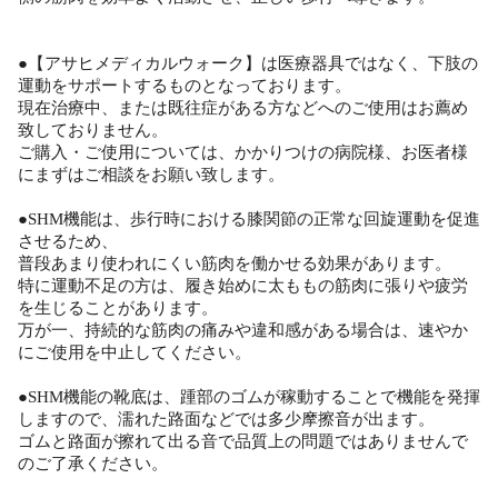
●【アサヒメディカルウォーク】は医療器具ではなく、下肢の
運動をサポートするものとなっております。
現在治療中、または既往症がある方などへのご使用はお薦め
致しておりません。
ご購入・ご使用については、かかりつけの病院様、お医者様
にまずはご相談をお願い致します。
●SHM機能は、歩行時における膝関節の正常な回旋運動を促進
させるため、
普段あまり使われにくい筋肉を働かせる効果があります。
特に運動不足の方は、履き始めに太ももの筋肉に張りや疲労
を生じることがあります。
万が一、持続的な筋肉の痛みや違和感がある場合は、速やか
にご使用を中止してください。
●SHM機能の靴底は、踵部のゴムが稼動することで機能を発揮
しますので、濡れた路面などでは多少摩擦音が出ます。
ゴムと路面が擦れて出る音で品質上の問題ではありませんで
のご了承ください。