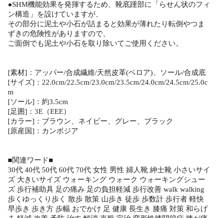
●SHM機能効果を発揮するため、靴底踵部に「らせん状のフィ
ン構造」を設けていますが、
その部分に泥土や小石が詰まると効果が薄れたり転倒やつま
ずきの危険性がありますので、
ご面倒でも泥土や小石を取り除いてご使用ください。
[素材]：アッパー/合成繊維/天然皮革(ベロア)、ソール/合成底
[サイズ]：22.0cm/22.5cm/23.0cm/23.5cm/24.0cm/24.5cm/25.0c
m
[ソール]：約3.5cm
[足囲]：3E（EEE）
[カラー]：ブラウン、ネイビー、グレー、ブラック
[原産国]：カンボジア
■関連ワード■
30代 40代 50代 60代 70代 女性 男性 婦人靴 紳士靴 小さいサイ
ズ 大きいサイズ ウォーキング ウォーク ウォーキングシュー
ズ 歩行補助具 足の痛み 足の負担軽減 歩行改善 walk walking
歩くゆっくり歩く 散歩 散策 山歩き 徒歩 歩数計 歩行者 軽快
早歩き 歩き方 歩幅 おでかけ 足 健康 長生き 膝痛 対策 和らげ