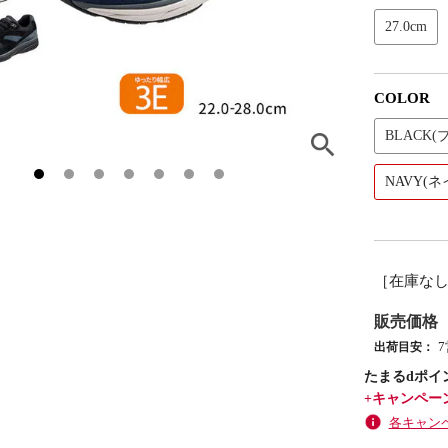
27.0cm
COLOR
BLACK(
NAVY(ネ
［在庫な
販売価格
出荷目安：
たまるdポイ
+キャンペー
各キャン