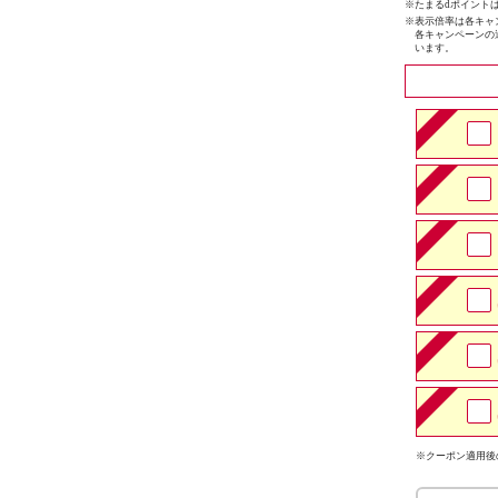
※たまるdポイントは
※
表示倍率は各キャ
各キャンペーンの
います。
※クーポン適用後