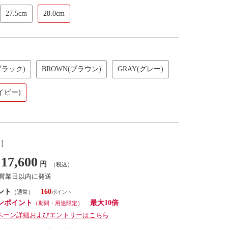
27.5cm
28.0cm
ブラック)
BROWN(ブラウン)
GRAY(グレー)
イビー)
し］
17,600
円
（税込）
7営業日以内に発送
ント
160
（通常）
ンポイント
最大10倍
（期間・用途限定）
ペーン詳細およびエントリーはこちら