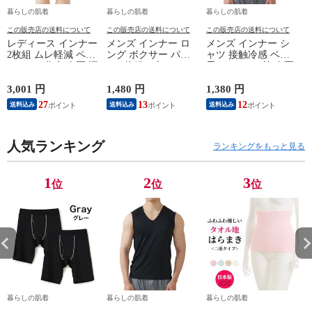
暮らしの肌着
暮らしの肌着
暮らしの肌着
この販売店の送料について
この販売店の送料について
この販売店の送料について
レディース インナー
メンズ インナー ロ
メンズ インナー シ
2枚組 ムレ軽減 ペチ
ング ボクサー パン
ャツ 接触冷感 ベア
パンツ 5分丈 春夏 汗
ツ 2枚組A 大きいサ
天Vサーフ V首 春夏
対策 汗取り ボトム
イズ 年間 おしゃれ
夏用 ひんやり 男性
ス ペチコート 速乾
下着 スポーツ カラ
肌着 紳士 下着 ノー
3,001 円
1,480 円
1,380 円
1
さらさら ハーフパン
ーステッチ 同色 2枚
スリーブ サーフ 袖
27
13
12
送料込み
送料込み
送料込み
ツ インナーパンツ
セット 前開き 肌着
なし L1282L-E 涼し
スパッツ 汗染み 防
下着 防災 紳士 男性
い
止 汗 対策 膝丈 冷え
#mp
ー
対策 女性 肌着 婦人
人気ランキング
M/L/LL/3L/4L/5L
ランキングをもっと見る
下着 L9927L-E 涼し
M4375C-RT
い
M
1
2
3
位
位
位
暮らしの肌着
暮らしの肌着
暮らしの肌着