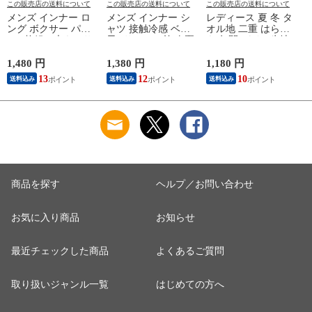
この販売店の送料について
この販売店の送料について
この販売店の送料について
メンズ インナー ロ
メンズ インナー シ
レディース 夏 冬 タ
ング ボクサー パン
ャツ 接触冷感 ベア
オル地 二重 はらま
ツ 2枚組A 大きいサ
天Vサーフ V首 春夏
き 年間 パイル生地
イズ 年間 おしゃれ
夏用 ひんやり 男性
抗菌防臭加工 防寒
下着 スポーツ カラ
肌着 紳士 下着 ノー
温かい 冷房 対策 二
1,480 円
1,380 円
1,180 円
1
ーステッチ 同色 2枚
スリーブ サーフ 袖
つ折り 腹巻 腹巻き
13
12
10
送料込み
送料込み
送料込み
セット 前開き 肌着
なし L1282L-E 涼し
女性 婦人 下着 肌着
下着 防災 紳士 男性
い
日本製 ウエストウォ
#mp
ーマー #haramaki ホ
ー
M/L/LL/3L/4L/5L
ワイト/ピンク/ライ
M4375C-RT
トブルー/ベージュ
M/L B1105C-EC 涼し
M
い
商品を探す
ヘルプ／お問い合わせ
お気に入り商品
お知らせ
最近チェックした商品
よくあるご質問
取り扱いジャンル一覧
はじめての方へ