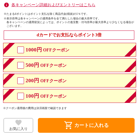
各キャンペーン詳細およびエントリーはこちら
※たまるdポイントはポイント支払を除く商品代金(税抜)の1％です。
※
表示倍率は各キャンペーンの適用条件を全て満たした場合の最大倍率です。
各キャンペーンの適用状況によっては、ポイントの進呈数・付与倍率が最大倍率より少なくなる場合が
ございます。
dカードでお支払ならポイント3倍
1000円
OFFクーポン
500円
OFFクーポン
200円
OFFクーポン
100円
OFFクーポン
※クーポン適用後の費用は決済画面で確認できます
shopping_cart
カートに入れる
お気に入り