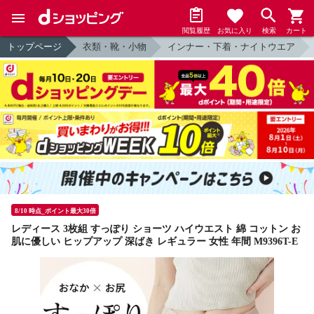
閲覧履歴
お気に入り
検索
カート
トップページ
衣類・靴・小物
インナー・下着・ナイトウエア
8/10 時点_ポイント最大30倍
レディース 3枚組 すっぽり ショーツ ハイウエスト 綿 コットン お
肌に優しい ヒップアップ 深ばき レギュラー 女性 年間 M9396T-E