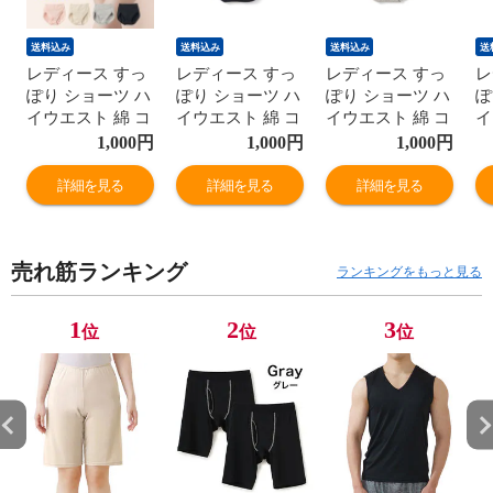
送料込み
送料込み
送料込み
送
レディース すっ
レディース すっ
レディース すっ
レ
ぽり ショーツ ハ
ぽり ショーツ ハ
ぽり ショーツ ハ
ぽ
イウエスト 綿 コ
イウエスト 綿 コ
イウエスト 綿 コ
イ
ットン お肌に優
ットン お肌に優
ットン お肌に優
ッ
1,000
円
1,000
円
1,000
円
しい ヒップアッ
しい ヒップアッ
しい ヒップアッ
し
プ 深ばき レギュ
プ 深ばき レギュ
プ 深ばき レギュ
プ
詳細を見る
詳細を見る
詳細を見る
ラー 女性 年間
ラー 女性 年間
ラー 女性 年間
ラ
M9395T-E
M9395T-E
M9395T-E
M
売れ筋ランキング
ランキングをもっと見る
1
2
3
位
位
位